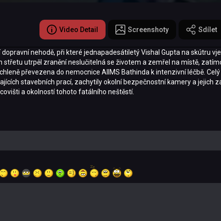
Video Detail
Screenshoty
Sdílet
í dopravní nehodě, při které jednapadesátiletý Vishal Gupta na skútru vje
ém střetu utrpěl zranění neslučitelná se životem a zemřel na místě, zatím
rychleně převezena do nemocnice AIIMS Bathinda k intenzivní léčbě. Celý 
hajících stavebních prací, zachytily okolní bezpečnostní kamery a jejich
covišti a okolností tohoto fatálního neštěstí.