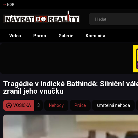
NDR
Videa
Porno
Galerie
Komunita
Tragédie v indické Bathindě: Silniční vál
zranil jeho vnučku
VOSICKA
3
Nehody
Práce
smrtelná nehoda