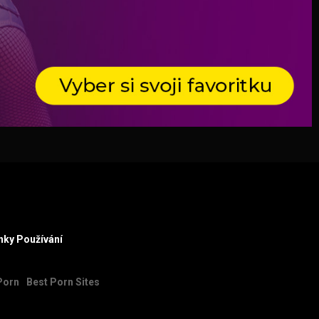
ky Používání
Porn
Best Porn Sites