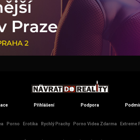
race
Přihlášení
Podpora
Podmín
ea
Porno
Erotika
Rychlý Prachy
Porno Videa Zdarma
Extreme 