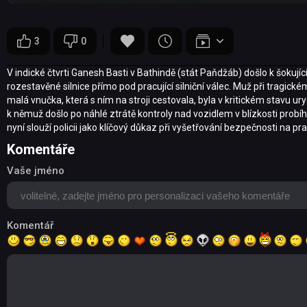
3
0
V indické čtvrti Ganesh Basti v Bathindě (stát Paňdžáb) došlo k šokujíc
rozestavěné silnice přímo pod pracující silniční válec. Muž při tragick
malá vnučka, která s ním na stroji cestovala, byla v kritickém stavu u
k němuž došlo po náhlé ztrátě kontroly nad vozidlem v blízkosti probí
nyní slouží policii jako klíčový důkaz při vyšetřování bezpečnosti na pra
Komentáře
Vaše jméno
Komentář