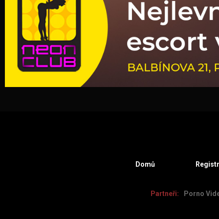
Domů
Regist
Partneři:
Porno Vid