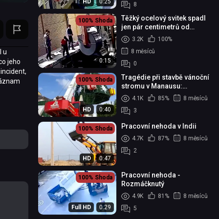
HD
0:25
8
Těžký ocelový svitek spadl
100%
Shoda
jen pár centimetrů od
dělníka
3.2K
100%
8 měsíců
l u
0:15
co jeho
0
incident,
Tragédie při stavbě vánoční
100%
Shoda
 záznam
stromu v Manausu:
převržený jeřáb zabil
4.1K
85%
8 měsíců
jednoho pracovníka a
HD
0:40
3
dalšího ...
Pracovní nehoda v Indii
100%
Shoda
4.7K
87%
8 měsíců
2
HD
0:47
Pracovní nehoda -
100%
Shoda
Rozmáčknutý
4.9K
81%
8 měsíců
Full HD
0:29
5