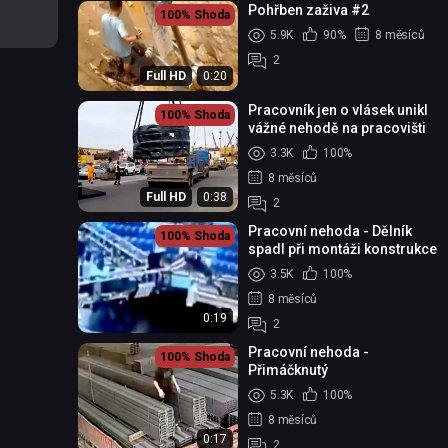
Pohřben zaživa #2
100%
Shoda
5.9K
90%
8 měsíců
2
Full HD
0:20
Pracovník jen o vlásek unikl
100%
Shoda
vážné nehodě na pracovišti
3.3K
100%
8 měsíců
Full HD
0:38
2
Pracovní nehoda - Dělník
100%
Shoda
spadl při montáži konstrukce
3.5K
100%
8 měsíců
0:19
2
Pracovní nehoda -
100%
Shoda
Přimáčknutý
5.3K
100%
8 měsíců
0:17
2