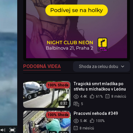
PODOBNÁ VIDEA
Shoda za celou dobu
Tragická smrt mladíka po
100%
Shoda
střetu s míchačkou v Leónu
4.4K
61%
8 měsíců
0:32
5
Pracovní nehoda #349
100%
Shoda
5.4K
100%
8 měsíců