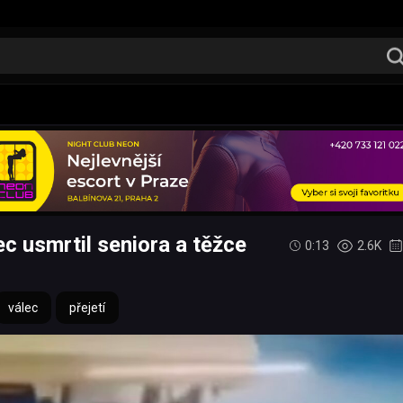
ec usmrtil seniora a těžce
0:13
2.6K
válec
přejetí