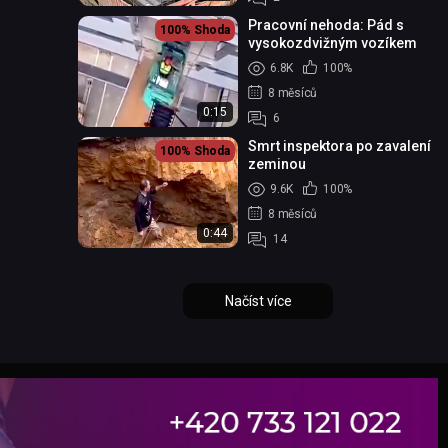
Pracovní nehoda: Pád s
100%
Shoda
vysokozdvižným vozíkem
6.8K
100%
8 měsíců
0:15
6
Smrt inspektora po zavalení
100%
Shoda
zeminou
9.6K
100%
8 měsíců
0:44
14
Načíst více