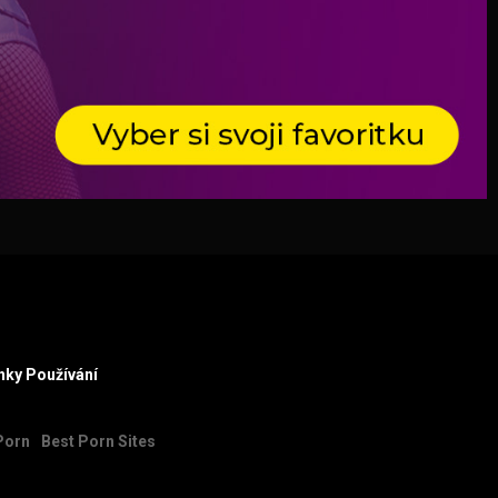
ky Používání
Porn
Best Porn Sites