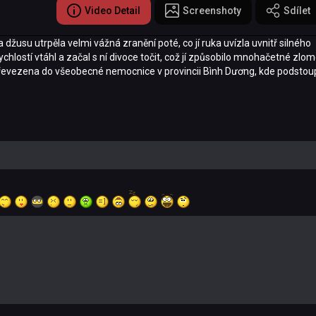
Video Detail
Screenshoty
Sdílet
žusu utrpěla velmi vážná zranění poté, co jí ruka uvízla uvnitř silného
rychlostí vtáhl a začal s ní divoce točit, což jí způsobilo mnohačetné zlo
 převezena do všeobecné nemocnice v provincii Bình Dương, kde podstoup