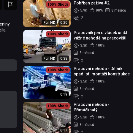
Pohřben zaživa #2
100%
Shoda
5.9K
90%
8 měsíců
2
Full HD
0:20
meniny
ila
Pracovník jen o vlásek unikl
100%
Shoda
vážné nehodě na pracovišti
3.3K
100%
8 měsíců
Full HD
0:38
2
Pracovní nehoda - Dělník
100%
Shoda
spadl při montáži konstrukce
3.5K
100%
8 měsíců
0:19
2
Pracovní nehoda -
100%
Shoda
Přimáčknutý
5.3K
100%
8 měsíců
0:17
2