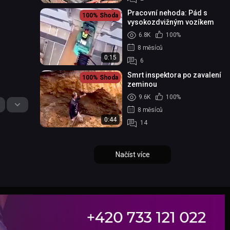
Pracovní nehoda: Pád s
100%
Shoda
vysokozdvižným vozíkem
6.8K
100%
8 měsíců
0:15
6
Smrt inspektora po zavalení
100%
Shoda
zeminou
9.6K
100%
8 měsíců
0:44
14
Načíst více