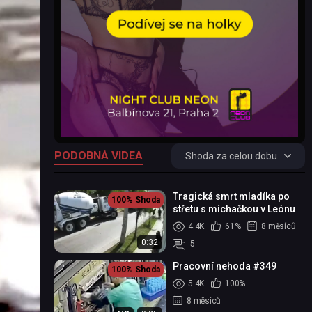
PODOBNÁ VIDEA
Shoda za celou dobu
Tragická smrt mladíka po
100%
Shoda
střetu s míchačkou v Leónu
4.4K
61%
8 měsíců
0:32
5
Pracovní nehoda #349
100%
Shoda
5.4K
100%
8 měsíců