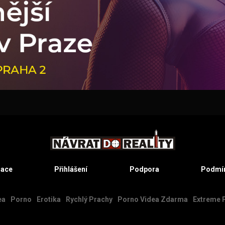
race
Přihlášení
Podpora
Podmín
ea
Porno
Erotika
Rychlý Prachy
Porno Videa Zdarma
Extreme 