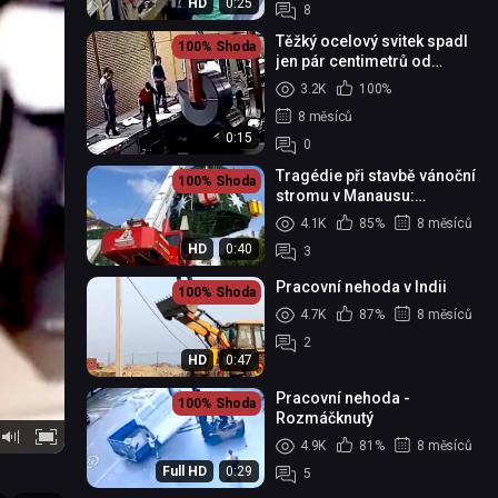
HD
0:25
8
Těžký ocelový svitek spadl
100%
Shoda
jen pár centimetrů od
dělníka
3.2K
100%
8 měsíců
0:15
0
Tragédie při stavbě vánoční
100%
Shoda
stromu v Manausu:
převržený jeřáb zabil
4.1K
85%
8 měsíců
jednoho pracovníka a
HD
0:40
3
dalšího ...
Pracovní nehoda v Indii
100%
Shoda
4.7K
87%
8 měsíců
2
HD
0:47
Pracovní nehoda -
100%
Shoda
Rozmáčknutý
4.9K
81%
8 měsíců
Full HD
0:29
5