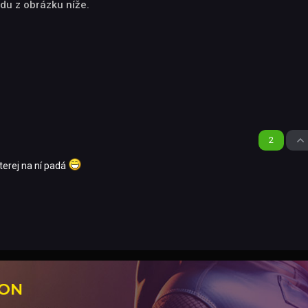
du z obrázku níže.
2
terej na ní padá