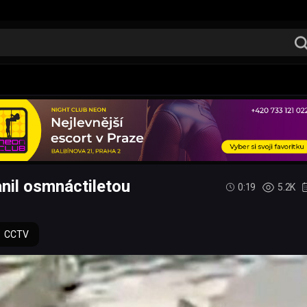
anil osmnáctiletou
0:19
5.2K
CCTV