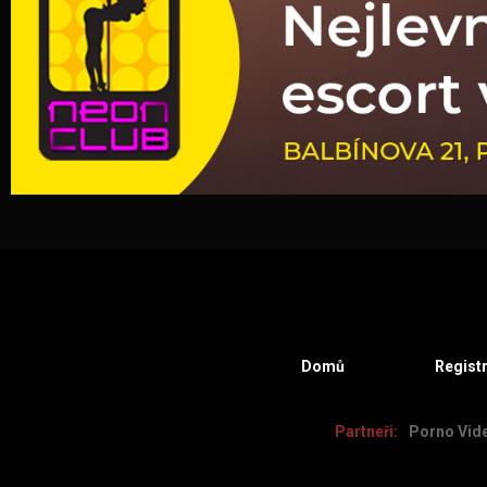
Domů
Regist
Partneři:
Porno Vid