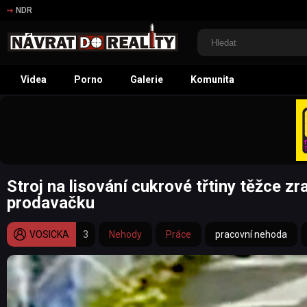
NDR
Videa
Porno
Galerie
Komunita
Stroj na lisování cukrové třtiny těžce zr
prodavačku
VOSICKA
3
Nehody
Práce
pracovní nehoda