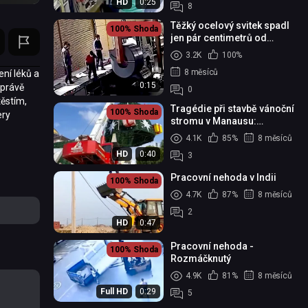
HD
0:25
8
Těžký ocelový svitek spadl
100%
Shoda
jen pár centimetrů od
dělníka
3.2K
100%
8 měsíců
ní léků a
0:15
 právě
0
těstím,
Tragédie při stavbě vánoční
100%
Shoda
ery
stromu v Manausu:
převržený jeřáb zabil
4.1K
85%
8 měsíců
jednoho pracovníka a
HD
0:40
3
dalšího ...
Pracovní nehoda v Indii
100%
Shoda
4.7K
87%
8 měsíců
2
HD
0:47
Pracovní nehoda -
100%
Shoda
Rozmáčknutý
4.9K
81%
8 měsíců
Full HD
0:29
5