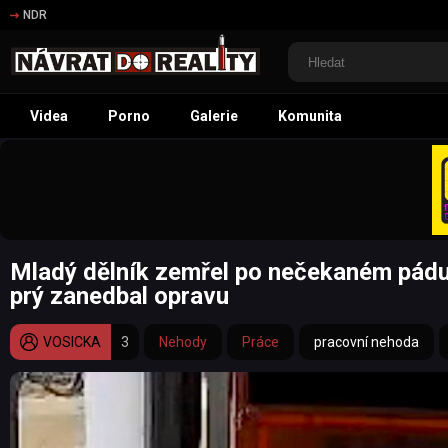
NDR
Videa
Porno
Galerie
Komunita
Mladý dělník zemřel po nečekaném pádu 
prý zanedbal opravu
VOSICKA
3
Nehody
Práce
pracovní nehoda