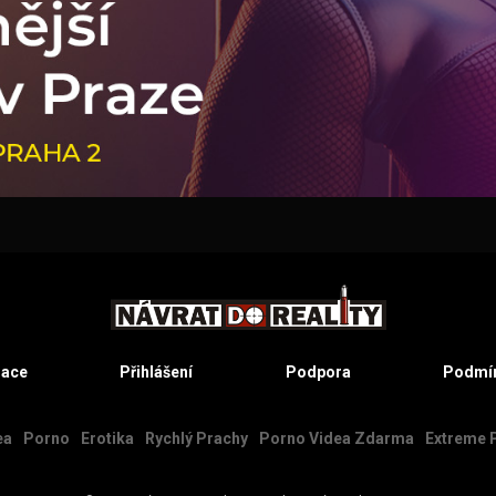
race
Přihlášení
Podpora
Podmín
ea
Porno
Erotika
Rychlý Prachy
Porno Videa Zdarma
Extreme 