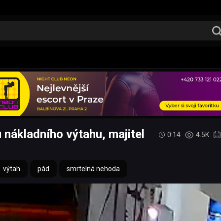
nákladního výtahu, majitel
0:14
4.5K
výtah
pád
smrtelná nehoda