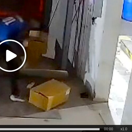
00:00
x1.0