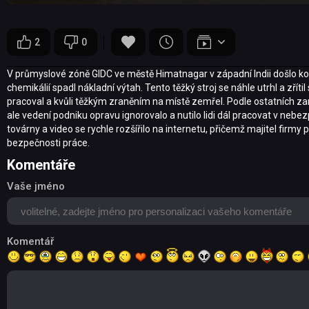
2
0
V průmyslové zóně GIDC ve městě Himatnagar v západní Indii došlo kon
chemikálií spadl nákladní výtah. Tento těžký stroj se náhle utrhl a zř
pracoval a kvůli těžkým zraněním na místě zemřel. Podle ostatních zam
ale vedení podniku opravu ignorovalo a nutilo lidi dál pracovat v neb
továrny a video se rychle rozšířilo na internetu, přičemž majitel firmy 
bezpečnosti práce.
Komentáře
Vaše jméno
Komentář