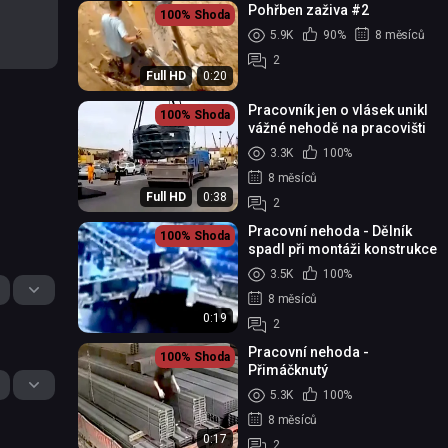
Pohřben zaživa #2
100%
Shoda
5.9K
90%
8 měsíců
2
Full HD
0:20
Pracovník jen o vlásek unikl
100%
Shoda
vážné nehodě na pracovišti
3.3K
100%
8 měsíců
Full HD
0:38
2
Pracovní nehoda - Dělník
100%
Shoda
spadl při montáži konstrukce
3.5K
100%
8 měsíců
0:19
2
Pracovní nehoda -
100%
Shoda
Přimáčknutý
5.3K
100%
8 měsíců
0:17
2