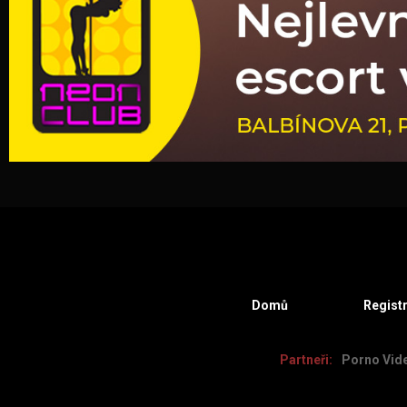
Domů
Regist
Partneři:
Porno Vid