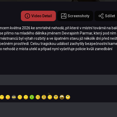
Video Detail
Screenshoty
Sdílet
cem května 2026 ke smrtelné nehodě, při které v místní továrně na bale
ítil se přímo na mladého dělníka jménem Devrajsinh Parmar, který pod ním
ěstnanců byl výtah rozbitý a ve špatném stavu již několik dní před neš
ezpečném prostředí. Celou tragickou událost zachytily bezpečnostní kam
po nehodě z místa utekl a případ nyní vyšetřuje policie kvůli zanedbání