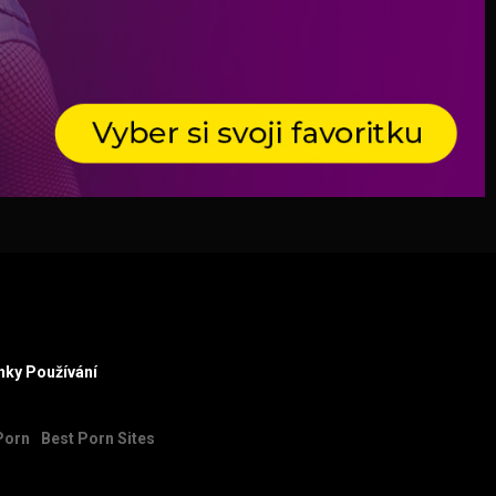
ky Používání
Porn
Best Porn Sites