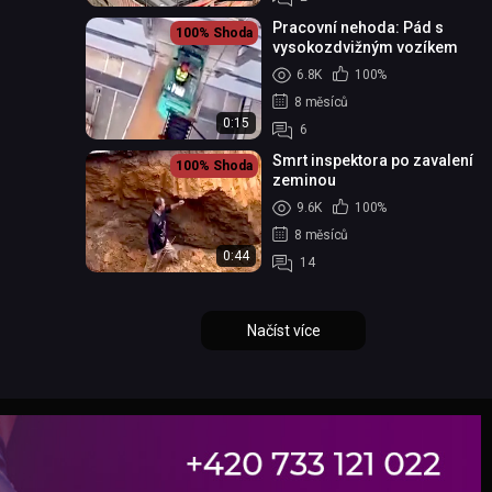
Pracovní nehoda: Pád s
100%
Shoda
vysokozdvižným vozíkem
6.8K
100%
8 měsíců
0:15
6
Smrt inspektora po zavalení
100%
Shoda
zeminou
9.6K
100%
8 měsíců
0:44
14
Načíst více