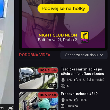
PODOBNÁ VIDEA
Shoda za celou dobu
Tragická smrt mladíka po
100%
Shoda
střetu s míchačkou v Leónu
4.4K
61%
8 měsíců
0:32
5
Pracovní nehoda #349
100%
Shoda
5.4K
100%
8 měsíců