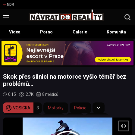
NDR
Videa
Porno
Galerie
Komunita
Skok přes silnici na motorce vyšlo téměř bez
problémů...
0:15
2.7K
8 měsíců
VOSICKA
3
Motorky
Policie
skok přes silnici
kroska
skok
zatčení