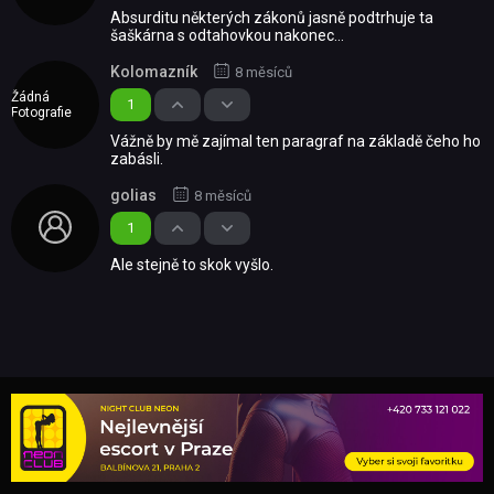
Absurditu některých zákonů jasně podtrhuje ta
šaškárna s odtahovkou nakonec...
Kolomazník
8 měsíců
Žádná
1
Fotografie
Vážně by mě zajímal ten paragraf na základě čeho ho
zabásli.
golias
8 měsíců
1
Ale stejně to skok vyšlo.