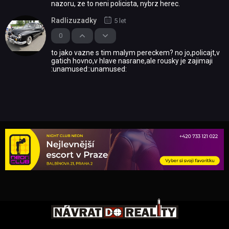
nazoru, ze to neni policista, nybrz herec.
Radlizuzadky
5 let
0
to jako vazne s tim malym pereckem? no jo,policajt,v
gatich hovno,v hlave nasrane,ale rousky je zajimaji
:unamused::unamused: