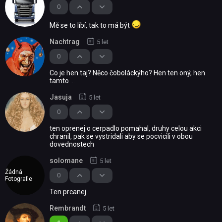
0
Mě se to líbí, tak to má být
Nachtrag
5 let
0
Co je hen taj? Něco čoboláckýho? Hen ten oný, hen
tamto ...
Jasuja
5 let
0
ten oprenej o cerpadlo pomahal, druhy celou akci
chranil, pak se vystridali aby se pocvicili v obou
dovednostech
solomane
5 let
Žádná
0
Fotografie
Ten prcanej.
Rembrandt
5 let