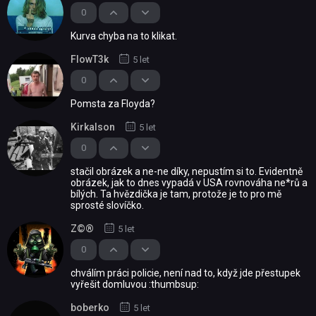
0
Kurva chyba na to klikat.
FlowT3k
5 let
0
Pomsta za Floyda?
Kirkalson
5 let
0
stačil obrázek a ne-ne díky, nepustím si to. Evidentně
obrázek, jak to dnes vypadá v USA rovnováha ne*rů a
bílých. Ta hvězdička je tam, protože je to pro mě
sprosté slovíčko.
Z©®
5 let
0
chválím práci policie, není nad to, když jde přestupek
vyřešit domluvou :thumbsup:
boberko
5 let