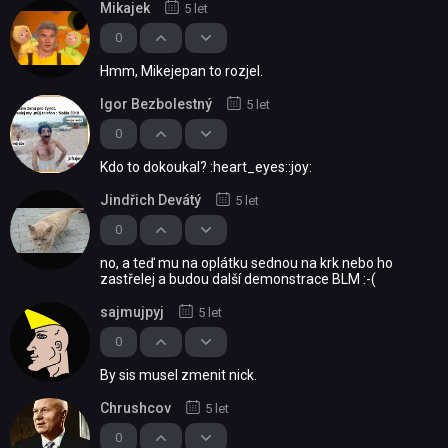
Mikajek
5 let
0
Hmm, Mikejepan to rozjel.
Igor Bezbolestný
5 let
0
Kdo to dokoukal? :heart_eyes::joy:
Jindřich Devátý
5 let
0
no, a teď mu na oplátku sednou na krk nebo ho
zastřelej a budou další demonstrace BLM :-(
sajmujpyj
5 let
0
By sis musel zmenit nick.
Chrushcov
5 let
0