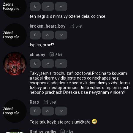
Žádná
0
Fotografie
ten negr si s nima vylozene dela, co chce
broken_heart_boy
5 let
Žádná
0
Fotografie
typico, proc!?
chicony
5 let
0
Taky jsem si trochu zafilozofoval.Proc na to koukam
a tak si rikam uvidis jeste neco co nechapes,nez
chcipnes a oddjdes ze sveta.Jk dost divny vzdyt tomu
fizlovy ani nestoji brambor.Je to vubec o teplomrdech
nebono prachach.Dneska uz se nevyznam v nicem!
Rero
5 let
Žádná
0
Fotografie
To je tak, když jste pro sluníčkaře
Radlizuzadky
5 let