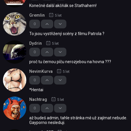
Konečně další akčňák se Stathahem!
Gremlin
5 let
0
To jsou vystřižený scény z filmu Patrola ?
Dydrin
5 let
0
proč tu černou píču nerozjebou na hovna ???
NevimKurva
5 let
0
*Hentai
Nachtrag
5 let
0
až budeš admin, tahle stránka mě už zajímat nebude.
Gayporno nesleduji.