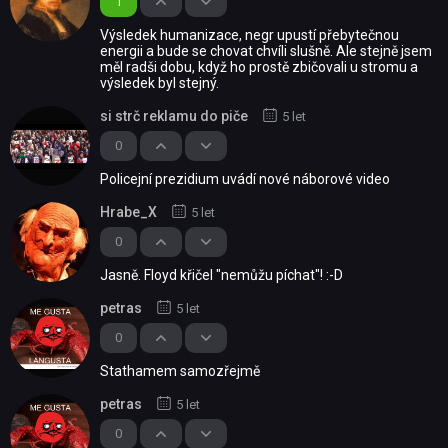
1
Výsledek humanizace, negr upustí přebytečnou
energii a bude se chovat chvíli slušně. Ale stejně jsem
měl radši dobu, když ho prostě zbičovali u stromu a
výsledek byl stejný.
si strč reklamu do piče
5 let
0
Policejní prezidium uvádí nové náborové video
Hrabe_X
5 let
0
Jasně. Floyd křičel "nemůžu píchat"! :-D
petras
5 let
0
Stathamem samozřejmě
petras
5 let
0