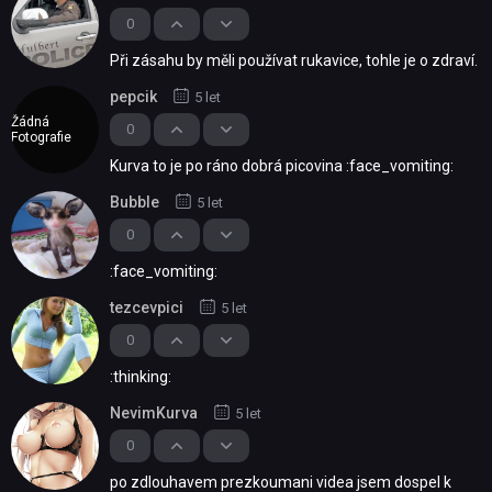
0
Při zásahu by měli používat rukavice, tohle je o zdraví.
pepcik
5 let
Žádná
0
Fotografie
Kurva to je po ráno dobrá picovina :face_vomiting:
Bubble
5 let
0
:face_vomiting:
tezcevpici
5 let
0
:thinking:
NevimKurva
5 let
0
po zdlouhavem prezkoumani videa jsem dospel k