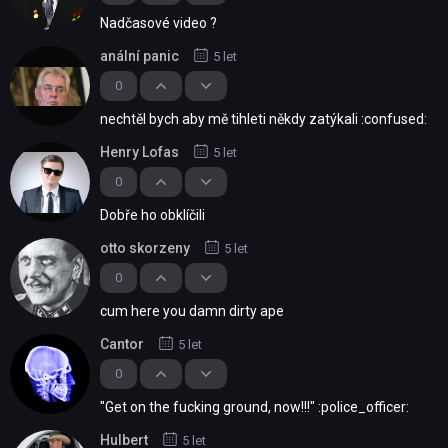
Nadčasové video ?
anální panic
5 let
0
nechtěl bych aby mě tihleti někdy zatýkali :confused:
Henry Lofas
5 let
0
Dobře ho obklíčili
otto skorzeny
5 let
0
cum here you damn dirty ape
Cantor
5 let
0
"Get on the fucking ground, now!!!" :police_officer:
Hulbert
5 let