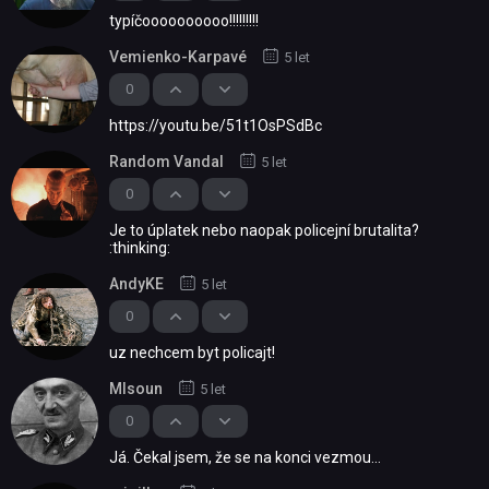
typíčoooooooooo!!!!!!!!!
Vemienko-Karpavé
5 let
0
https://youtu.be/51t1OsPSdBc
Random Vandal
5 let
0
Je to úplatek nebo naopak policejní brutalita?
:thinking:
AndyKE
5 let
0
uz nechcem byt policajt!
Mlsoun
5 let
0
Já. Čekal jsem, že se na konci vezmou...