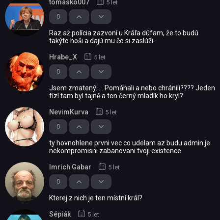
tomasko007
5 let
0
Raz až polícia zazvoní u Kráľa dúfam, že to budú
takýto hoši a dajú mu čo si zaslúži.
Hrabe_X
5 let
0
Jsem zmatený..... Pomáhali a nebo chránili???? Jeden
fízl tam byl tajně a ten černý mladík ho kryl?
NevimKurva
5 let
0
ty hovnohlene prvni vec co udelam az budu admin je
nekompromisni zabanovani tvoji existence
Imrich Gabar
5 let
0
Kterej z nich je ten místní král?
Sépiák
5 let