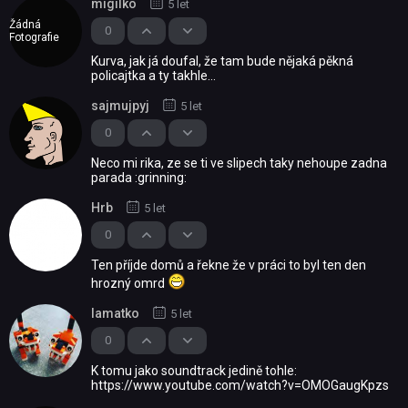
migilko
5 let
Žádná
0
Fotografie
Kurva, jak já doufal, že tam bude nějaká pěkná
policajtka a ty takhle...
sajmujpyj
5 let
0
Neco mi rika, ze se ti ve slipech taky nehoupe zadna
parada :grinning:
Hrb
5 let
0
Ten příjde domů a řekne že v práci to byl ten den
hrozný omrd
lamatko
5 let
0
K tomu jako soundtrack jedině tohle:
https://www.youtube.com/watch?v=OMOGaugKpzs