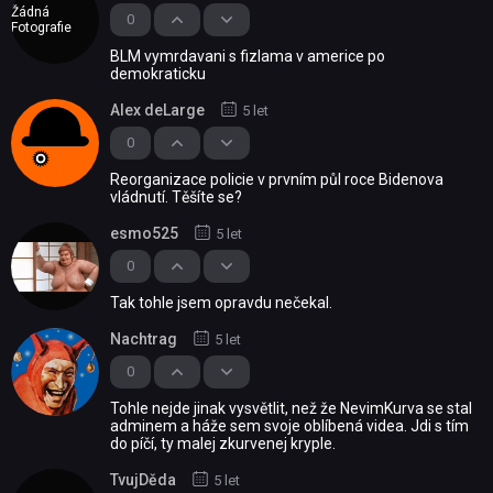
Žádná
0
Fotografie
BLM vymrdavani s fizlama v americe po
demokraticku
Alex deLarge
5 let
0
Reorganizace policie v prvním půl roce Bidenova
vládnutí. Těšíte se?
esmo525
5 let
0
Tak tohle jsem opravdu nečekal.
Nachtrag
5 let
0
Tohle nejde jinak vysvětlit, než že NevimKurva se stal
adminem a háže sem svoje oblíbená videa. Jdi s tím
do píčí, ty malej zkurvenej kryple.
TvujDěda
5 let