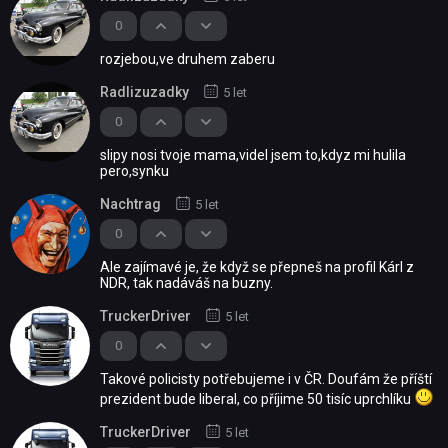
0
rozjebou,ve druhem zaberu
Radlizuzadky
5 let
0
slipy nosi tvoje mama,videl jsem to,kdyz mi hulila
pero,synku
Nachtrag
5 let
0
Ale zajímavé je, že když se přepneš na profil Kárl z
NDR, tak nadáváš na buzny.
TruckerDriver
5 let
0
Takové policisty potřebujeme i v ČR. Doufám že příští
prezident bude liberal, co příjime 50 tisíc uprchlíku
TruckerDriver
5 let