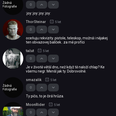
Žádná
0
Fotografie
:joy::joy::joy::joy:
ThorSteinar
5 let
0
oceňuju rekvizity..pistole, teleskop, možná i nějakej
ten obvazovej balíček.. za mě profíci
tačut
5 let
0
Je v životě větší dno, než když tě naloží chlap? Ke
všemu negr. Menší jak ty. Dobrovolně.
smazalik
5 let
Žádná
0
Fotografie
Ty pičo, to je čirá hrůza.
MoonRider
5 let
0