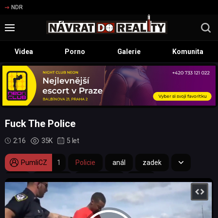
NDR
Videa
Porno
Galerie
Komunita
Fuck The Police
2:16
35K
5 let
PumliCZ
1
Policie
anál
zadek
sex
černoch
pornoherec
BLM