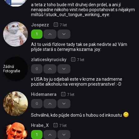
a teta z toho bude mít druhej den prdel, a ani jí
nenapadne někoho vinit nebo popotahovat s nějakym
míítůů !:stuck_out_tongue_winking_eye:
Jospezz
7 let
1
Až to uvidi fízlove tady tak se pak nedivte až Vám
přijde stará s černejma kozama :joy:
zlaticeskyrucicky
7 let
Žádná
0
Fotografie
v USA by ju odjebali este v krcme za nadmerne
pozitie alkoholu na verejnom priestranstve! :-D
Hidemanera
7 let
0
Schválně, kdo půjde domů s hubou od inkoustu
Hrabe_X
7 let
1