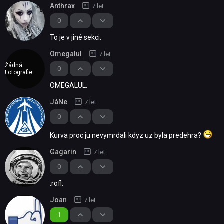
Anthrax
7 let
0
To je v jiné sekci.
Omegalul
7 let
Žádná
0
Fotografie
OMEGALUL.
JáNe
7 let
0
Kurva proc ju nevymrdali kdyz uz byla predehra?
Gagarin
7 let
0
:rofl:
Joan
7 let
1