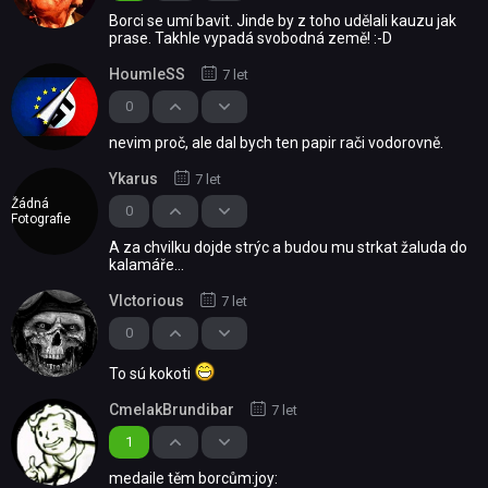
Borci se umí bavit. Jinde by z toho udělali kauzu jak
prase. Takhle vypadá svobodná země! :-D
HoumleSS
7 let
0
nevim proč, ale dal bych ten papir rači vodorovně.
Ykarus
7 let
Žádná
0
Fotografie
A za chvilku dojde strýc a budou mu strkat žaluda do
kalamáře...
Vlctorious
7 let
0
To sú kokoti
CmelakBrundibar
7 let
1
medaile těm borcům:joy: