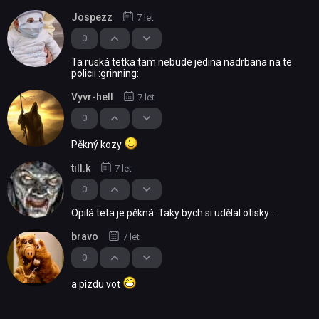
Jospezz
7 let
0
Ta ruská tetka tam nebude jedina nadrbana na te
policii :grinning:
Vyvr-hell
7 let
0
Pěkný kozy
till.k
7 let
0
Opilá teta je pěkná. Taky bych si udělal otisky...
bravo
7 let
0
a pizdu vot