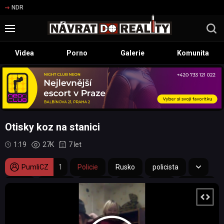
NDR
Videa
Porno
Galerie
Komunita
Otisky koz na stanici
1:19
27K
7 let
PumliCZ
1
Policie
Rusko
policista
kozy
alkohol
opilost
prsa
milf
stanice