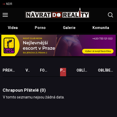
NDR
Videa
Porno
Galerie
Komunita
PŘEHLED PROFILU
VIDEA
FOTOGALERIE
PŘÁTELÉ
OBLÍBENÁ VIDEA
OBLÍBENÉ FOTOGALERIE
Chrapoun Přátelé (0)
V tomto seznamu nejsou žádná data.