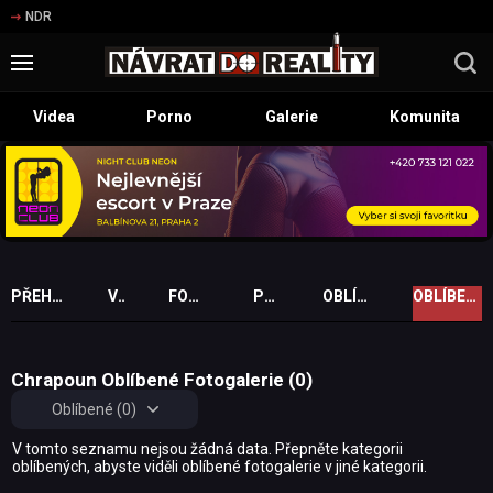
NDR
Videa
Porno
Galerie
Komunita
PŘEHLED PROFILU
VIDEA
FOTOGALERIE
PŘÁTELÉ
OBLÍBENÁ VIDEA
OBLÍBENÉ FOTOGALERIE
Chrapoun Oblíbené Fotogalerie (0)
Oblíbené (0)
V tomto seznamu nejsou žádná data. Přepněte kategorii
oblíbených, abyste viděli oblíbené fotogalerie v jiné kategorii.