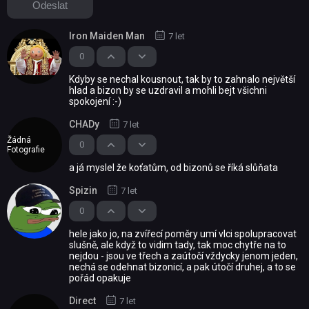
Iron Maiden Man
7 let
0
Kdyby se nechal kousnout, tak by to zahnalo největší
hlad a bizon by se uzdravil a mohli bejt všichni
spokojení :-)
CHADy
7 let
Žádná
0
Fotografie
a já myslel že koťatům, od bizonů se říká slůňata
Spizin
7 let
0
hele jako jo, na zvířecí poměry umí vlci spolupracovat
slušně, ale když to vidim tady, tak moc chytře na to
nejdou - jsou ve třech a zaútočí vždycky jenom jeden,
nechá se odehnat bizonicí, a pak útočí druhej, a to se
pořád opakuje
Direct
7 let