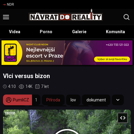
NDR
Videa
Porno
Galerie
Komunita
Vlci versus bizon
4:10
14K
7 let
PumliCZ
1
Příroda
lov
dokument
Kanada
BBC
matka
šelma
dron
příroda
vlk
smečka
mládě
bizon