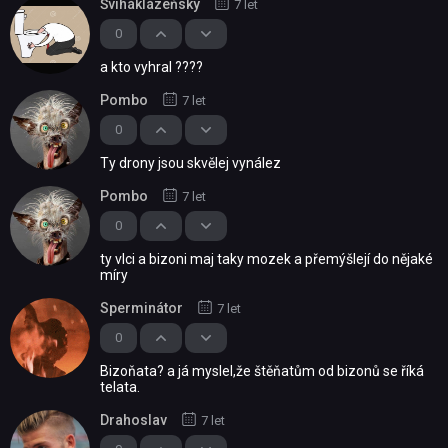
Šviháklázeňský
7 let
0
a kto vyhral ????
Pombo
7 let
0
Ty drony jsou skvělej vynález
Pombo
7 let
0
ty vlci a bizoni maj taky mozek a přemýšlejí do nějaké
míry
Sperminátor
7 let
0
Bizoňata? a já myslel,že štěňatům od bizonů se říká
telata.
Drahoslav
7 let