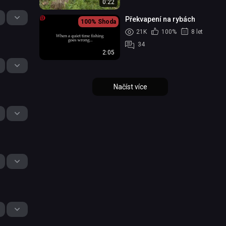
0:22
Překvapení na rybách
100%
Shoda
21K
100%
8 let
34
2:05
Načíst více