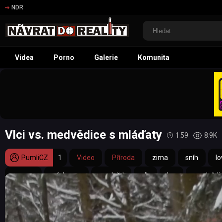
NDR
Videa
Porno
Galerie
Komunita
Vlci vs. medvědice s mláďaty
1:59
8.9K
PumliCZ
1
Video
Příroda
zima
sníh
lo
pomoc
záchrana
medvěd
vlk
les
medvědi