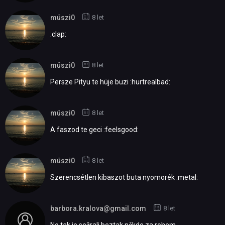
müszi0
8 let
:clap:
müszi0
8 let
Persze Pityu te hüje buzi :hurtrealbad:
müszi0
8 let
A faszod te geci :feelsgood:
müszi0
8 let
Szerencsétlen kibaszot buta nyomorék :metal:
barbora.kralova@gmail.com
8 let
No tak je sežrali beztak někde za rohem...