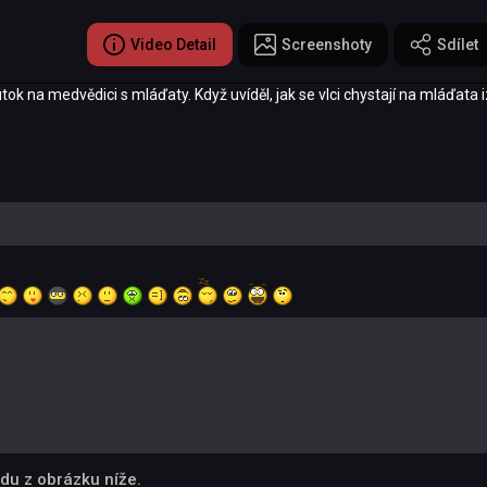
Video Detail
Screenshoty
Sdílet
ok na medvědici s mláďaty. Když uvíděl, jak se vlci chystají na mláďata 
du z obrázku níže.