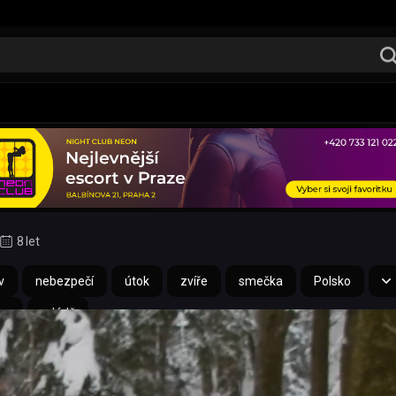
8 let
v
nebezpečí
útok
zvíře
smečka
Polsko
ce
mládě