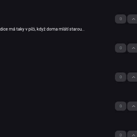
0
ice má taky v píči, když doma mlátí starou...
0
0
0
0