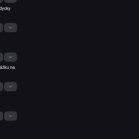
 dycky
rážku na