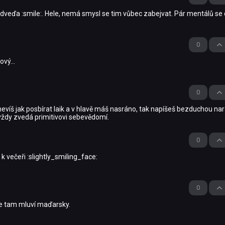
medveďa :smile:. Hele, nemá smysl se tim vůbec zabejvat. Pár mentálů se
0
vý...
0
 nevíš jak posbírat laik a v hlavě máš nasráno, tak napíšeš bezduchou na
e vždy zvedá primitivovi sebevědomí.
0
k večeři :slightly_smiling_face:
0
se tam mluví maďarsky.