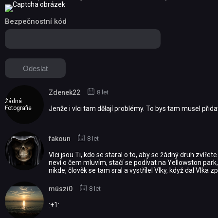
Bezpečnostní kód
Zdenek22
8 let
Žádná
Fotografie
Jenže i vlci tam dělají problémy. To bys tam musel přidat
fakoun
8 let
Vlci jsou Ti, kdo se staral o to, aby se žádný druh zví
neví o čem mluvím, stačí se podívat na Yellowston park,
nikde, člověk se tam sral a vystřílel Vlky, když dal Vlka zp
müszi0
8 let
:+1: