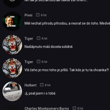
Pivni
8 let
Měl nechat přírodu přírodou, a nesrat se do toho. Medvěd
Tiger
8 let
Našlápnuto máš docela solidně.
Tiger
8 let
Víš čeho je moc toho je příliš. Tak kdo je tu ta chcanka?!
Hulbert
8 let
Jj, psal jsem i o tobě.
Charles Montgomery Burns
8 let