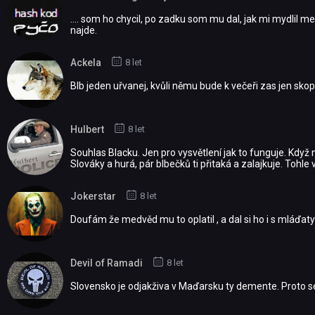
.... som ho chycil, po zadku som mu dal, jak mi mydlil 
najde.
Ackela
8 let
Blb jeden uřvanej, kvůli němu bude k večeři zas jen skopo
Hulbert
8 let
Souhlas Blacku. Jen pro vysvětlení jak to funguje. Když
Slováky a hurá, pár blbečků ti přitaká a zalajkuje. Tohl
Jokerstar
8 let
Doufám že medvěd mu to oplatil , a dal si ho i s mláďaty 
Devil of Ramadi
8 let
Slovensko je odjakživa v Maďarsku ty demente. Proto 