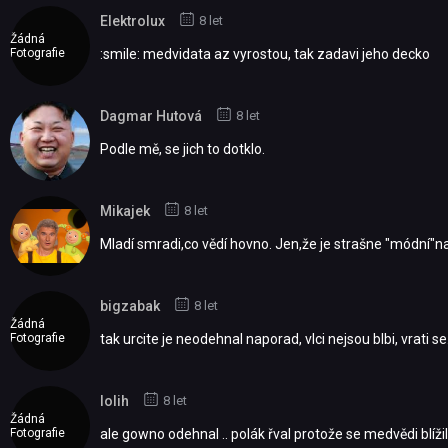
Elektrolux
8 let
Žádná
Fotografie
:smile: medvidata az vyrostou, tak zadavi jeho decko
Dagmar Hutová
8 let
Podle mě, se jich to dotklo.
Mikajek
8 let
Mladí smradi,co vědí hovno. Jen,že je strašne "módní"na
bigzabak
8 let
Žádná
Fotografie
tak urcite je neodehnal naporad, vlci nejsou blbi, vrati se.
lolih
8 let
Žádná
Fotografie
ale gowno odehnal .. polák řval protože se medvědi blíži