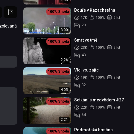
1:06
Bouře v Kazachstánu
100%
Shoda
17K
100%
9 let
20
izolovaná
3:00
Smrt ve tmě
100%
Shoda
23K
100%
9 let
43
2:26
Vlci vs. zajíc
100%
Shoda
19K
100%
9 let
32
4:05
Setkání s medvědem #27
100%
Shoda
22K
100%
9 let
64
2:21
Podmořská hostina
100%
Shoda