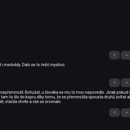
0
 i medvědy. Dalo se to řešit myslivci.
0
řete nepřemnožil. Bohužel, u člověka se mu to moc nepovedlo. Jinak pokud
 tam to šlo do kopru díky tomu, že se přemnožila spousta druhů zvířat al
ět, stačila chvíle a vše se srovnalo.
0