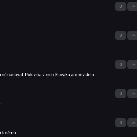
0
0
0
 ně nadavat. Polovina z nich Slovaka ani nevidela.
0
.
0
li k němu