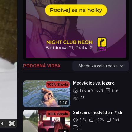
PODOBNÁ VIDEA
Shoda za celou dobu
Medvědice vs. jezero
100%
Shoda
19K
100%
9 let
35
1:13
Setkání s medvědem #25
100%
Shoda
8.8K
100%
9 let
8