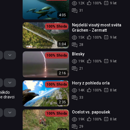
12K
100%
9 let
31
4:05
Nejdelší visutý most světa
100%
Shoda
Grächen - Zermatt
15K
100%
9 let
1:04
28
Blesky
100%
Shoda
19K
100%
9 let
21
2:16
Hory z pohledu orla
100%
Shoda
14K
100%
8 let
 někdo
e dravci
33
2:35
Ocelot vs. papoušek
100%
Shoda
19K
100%
8 let
29