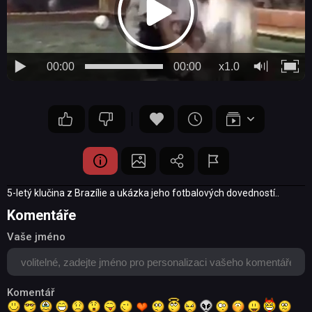
00:00
00:00
x1.0
5-letý klučina z Brazílie a ukázka jeho fotbalových dovedností..
Komentáře
Vaše jméno
Komentář