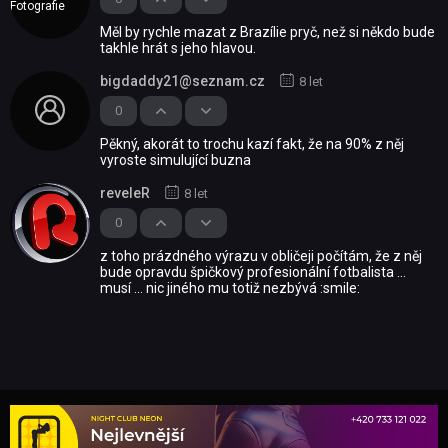
Fotografie
Měl by rychle mazat z Brazílie pryč, než si někdo bude
takhle hrát s jeho hlavou.
bigdaddy21@seznam.cz
8 let
0
Pěkný, akorát to trochu kazí fakt, že na 90% z něj
vyroste simulující buzna
reveleR
8 let
0
z toho prázdného výrazu v obličeji počítám, že z něj
bude opravdu špičkový profesionální fotbalista ...
musí ... nic jiného mu totiž nezbývá :smile: