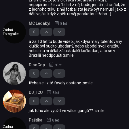
znamená, že je z člověka fotbalista? (i když
nepopírám, že za 15 let z něj bude, jen tím chci říct, že
z jednoho triku z něj fotbalista ještě být nemusí, jako z
dětí voják, když v pěti uměj parakotoul třeba...)
MC Ledabyl
8 let
Žádná
0
Fotografie
a za 10 let tu bude video, jak kdysi malý talentovaný
klučík byl buďto ubodaný, nebo ubodal svoji družku
neb si na ni dělal zálusk další kočkodan, a to se v
Brazílii neodpouští :smile:
DinoCop
8 let
0
třeba se i z té favely dostane :smile:
DJ_ICU
8 let
0
jak toho ale využít ve válce gangů?? :smile:
Paštika
8 let
Žádná
0