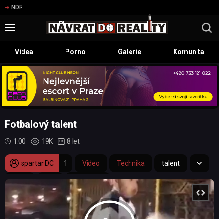
NDR
Videa
Porno
Galerie
Komunita
Fotbalový talent
1:00
19K
8 let
spartanDC
1
Video
Technika
talent
nohy
dítě
fotbalista