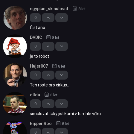
egyptan_skinuhead
8 let
0
Číst ano.
DADIC
8 let
0
je to robot
Hujer007
8 let
0
Ten roste pro cirkus..
ollda
8 let
0
simulovat taky jistě umí v tomhle věku
Ripper Roo
8 let
0