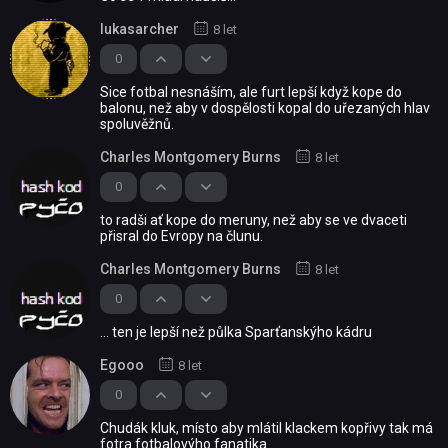
lukasarcher
8 let
0
Sice fotbal nesnáším, ale furt lepší když kope do
balonu, než aby v dospělosti kopal do uřezaných hlav
spoluvěžnů.
Charles Montgomery Burns
8 let
0
to radši ať kope do meruny, než aby se ve dvaceti
přisral do Evropy na člunu.
Charles Montgomery Burns
8 let
0
... ten je lepší než půlka Sparťanskýho kádru
Egooo
8 let
0
Chudák kluk, místo aby mlátil klackem kopřivy tak má
fotra fotbalovýho fanatika ....