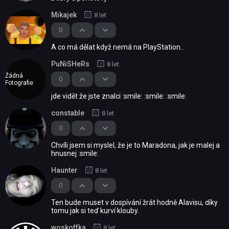
Mikajek
8 let
0
A co má dělat když nemá na PlayStation..
PuNiSHeRs
8 let
Žádná
0
Fotografie
jde vidět že jste znalci :smile: :smile: :smile:
constable
8 let
0
Chvíli jsem si myslel, že je to Maradona, jak je malej a
hnusnej :smile:
Haunter
8 let
0
Ten bude muset v dospívání žrát hodně Alavisu, díky
tomu jak si teď kurví klouby.
woskoffka
8 let