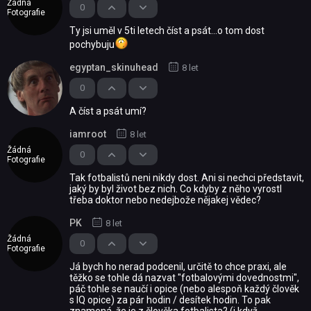
Žádná
0
Fotografie
Ty jsi uměl v 5ti letech číst a psát...o tom dost
pochybuju
egyptan_skinuhead
8 let
0
A číst a psát umí?
iamroot
8 let
Žádná
0
Fotografie
Tak fotbalistů neni nikdy dost. Ani si nechci představit,
jaký by byl život bez nich. Co kdyby z něho vyrostl
třeba doktor nebo nedejbože nějakej vědec?
PK
8 let
Žádná
0
Fotografie
Já bych ho nerad podcenil, určitě to chce praxi, ale
těžko se tohle dá nazvat "fotbalovými dovednostmi",
páč tohle se naučí i opice (nebo alespoň každý člověk
s IQ opice) za pár hodin / desítek hodin. To pak