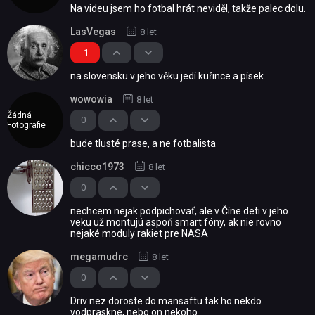
Na videu jsem ho fotbal hrát neviděl, takže palec dolu.
LasVegas
8 let
-1
na slovensku v jeho věku jedí kuřince a písek.
wowowia
8 let
Žádná
0
Fotografie
bude tlusté prase, a ne fotbalista
chicco1973
8 let
0
nechcem nejak podpichovať, ale v Číne deti v jeho
veku už montujú aspoň smart fóny, ak nie rovno
nejaké moduly rakiet pre NASA
megamudrc
8 let
0
Driv nez doroste do mansaftu tak ho nekdo
vodpraskne, nebo on nekoho