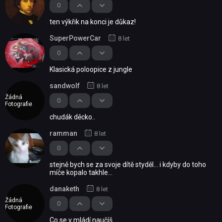
0
ten výkřik na konci je důkaz!
SuperPowerCar
8 let
0
Klasická poloopice z jungle
sandwolf
8 let
Žádná
0
Fotografie
chudák děcko..
ramman
8 let
0
stejně bych se za svoje dítě styděl... i kdyby do toho
míče kopalo takhle...
danaketh
8 let
Žádná
0
Fotografie
Co se v mládí naučíš...