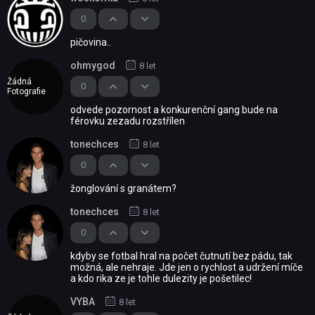
0
pičovina..
ohmygod
8 let
Žádná
0
Fotografie
odvede pozornost a konkurenční gang bude na
férovku zezadu rozstřílen
tonechces
8 let
0
žonglování s granátem?
tonechces
8 let
0
kdyby se fotbal hral na počet čutnutí bez pádu, tak
možná, ale nehraje. Jde jen o rychlost a udržení míče
a kdo rika ze je tohle dulezity je pošetilec!
VYBA
8 let