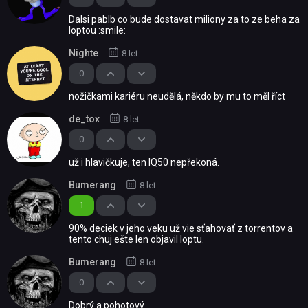
Dalsi pablb co bude dostavat miliony za to ze beha za
loptou :smile:
Nighte
8 let
0
nožičkami kariéru neudělá, někdo by mu to měl říct
de_tox
8 let
0
už i hlavičkuje, ten IQ50 nepřekoná.
Bumerang
8 let
1
90% deciek v jeho veku už vie sťahovať z torrentov a
tento chuj ešte len objavil loptu.
Bumerang
8 let
0
Dobrý a pohotový