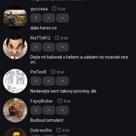
guccaaa
8 let
0
dalsi herec no
MaTTy812
8 let
0
Dejte mi balonek s heliem a udelam vic nozicek nez
on...
PeITeeR
8 let
0
Nedavejte sem takovy picoviny, dik.
FajnyBober
8 let
0
Budoucí simulant
Dubreuilhe
8 let