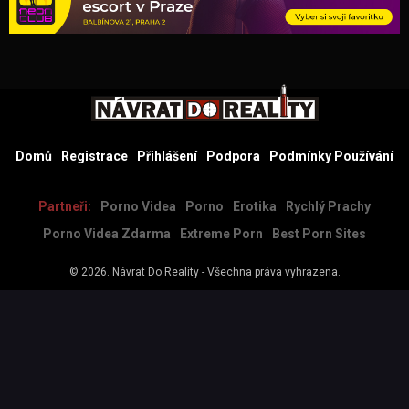
Domů
Registrace
Přihlášení
Podpora
Podmínky Používání
Partneři:
Porno Videa
Porno
Erotika
Rychlý Prachy
Porno Videa Zdarma
Extreme Porn
Best Porn Sites
© 2026.
Návrat Do Reality
- Všechna práva vyhrazena.