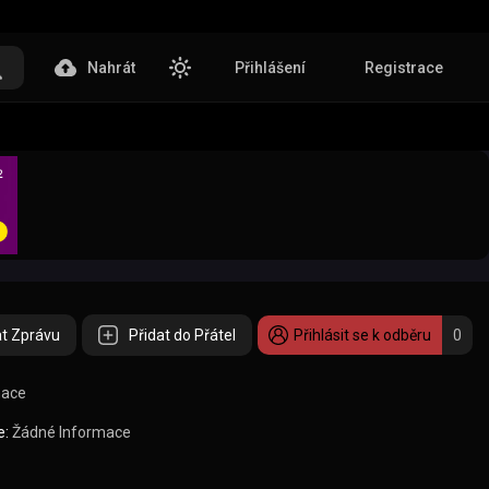
Nahrát
Přihlášení
Registrace
t Zprávu
Přidat do Přátel
Přihlásit se k odběru
0
mace
e:
Žádné Informace