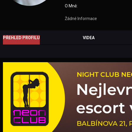
O Mně:
Žádné Informace
PŘEHLED PROFILU
VIDEA