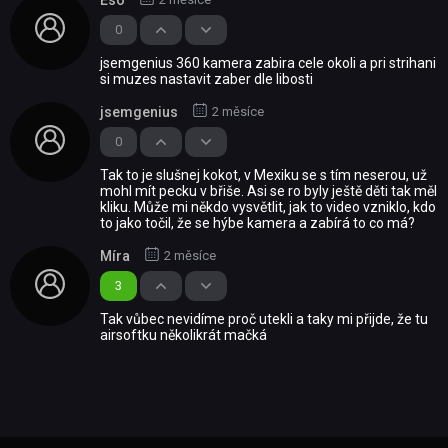
0
jsemgenius 360 kamera zabira cele okoli a pri strihani
si muzes nastavit zaber dle libosti
jsemgenius
2 měsíce
0
Tak to je slušnej kokot, v Mexiku se s tím neserou, už
mohl mít pecku v břiše. Asi se ro byly ještě děti tak měl
kliku. Může mi někdo vysvětlit, jak to video vzniklo, kdo
to jako točil, že se hýbe kamera a zabírá to co má?
Míra
2 měsíce
3
Tak vůbec nevidíme proč utekli a taky mi přijde, že tu
airsoftku několikrát mačká