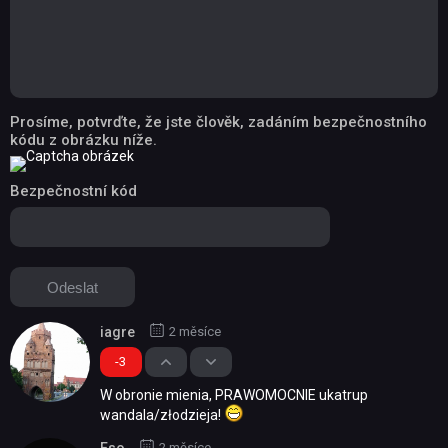
Prosíme, potvrďte, že jste člověk, zadáním bezpečnostního
kódu z obrázku níže.
Bezpečnostní kód
iagre
2 měsíce
-3
W obronie mienia, PRAWOMOCNIE ukatrup
wandala/złodzieja!
Eso
2 měsíce