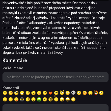
Na venkovské silnici poblíž mexického města Ocampo došlo k
pokusu o ozbrojené loupežné přepadení, když dva zloději na
motocyklu zastavili místního motovlogera a pod hrozbou namířené
střelné zbraně od něj vyžadovali okamžité vydání cenností a stroje.
Pachatelé očekávali snadný zisk, avšak napadený motorkář se
nenechal zastrašit, zachoval chladnou hlavu a začal se aktivně
bránit, čímž situaci zcela obrátil ve svůj prospěch. Ozbrojení útočníci,
zaskočení nečekaným a agresivním odporem své oběti, propadli
panice a z místa činu okamžitě vysokou rychlostí odjeli, aniž by stihli
cokoliv odcizit, takže celý incident skončil bez zranění napadeného
vlogera i bez jakékoliv materiální škody.
Komentáře
Vaše jméno
Komentář