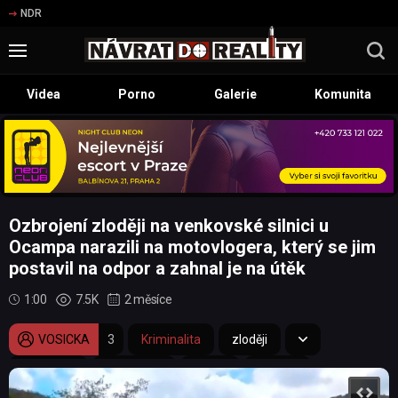
NDR
Videa
Porno
Galerie
Komunita
Ozbrojení zloději na venkovské silnici u
Ocampa narazili na motovlogera, který se jim
postavil na odpor a zahnal je na útěk
1:00
7.5K
2 měsíce
VOSICKA
3
Kriminalita
zloději
motorkář
přepadení
odpor
obrana