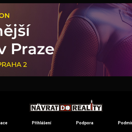
race
Přihlášení
Podpora
Podmín