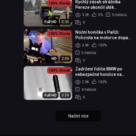
Rychlý zásah strážníka
100%
Shoda
Pereze ukončil útěk
podezřelého
3.2K
0%
5 měsíců
Full HD
0:30
0
Noční honička v Paříži:
100%
Shoda
Policista na motorce dopadl
ujíždějícího řidiče
3.0K
100%
5 měsíců
HD
2:09
3
Zadržení řidiče BMW po
100%
Shoda
nebezpečné honičce na
Floridě
2.0K
100%
4 měsíce
Full HD
0:59
0
Načíst více