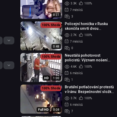
3.3K
100%
7 měsíců
0:27
3
Policejní honička v Rusku
100%
Shoda
skončila smrtí dvou
mladistvých
2.7K
100%
7 měsíců
0:48
0
Neustálá pohotovost
100%
Shoda
policistů: Význam nošení
zbraně i mimo službu pro
4.6K
100%
ochranu společnosti
6 měsíců
HD
1:00
1
Brutální potlačování protestů
100%
Shoda
v Íránu: Bezpečnostní složky
v Ardabilu úmyslně najíždějí
3.7K
100%
vozidly d...
6 měsíců
Full HD
0:08
7