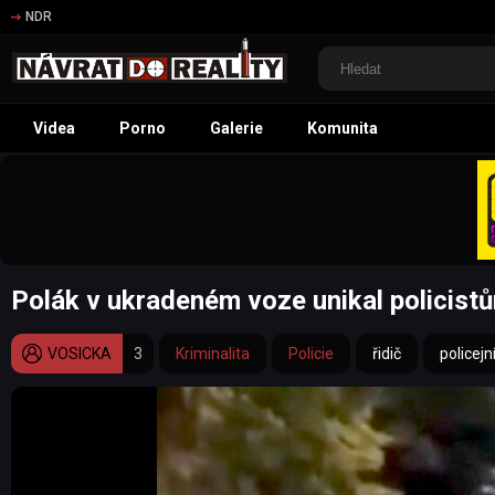
NDR
Videa
Porno
Galerie
Komunita
Polák v ukradeném voze unikal policist
VOSICKA
3
Kriminalita
Policie
řidič
policejn