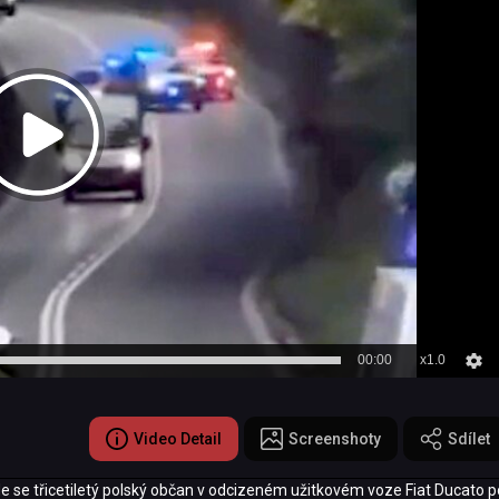
00:00
x1.0
Video Detail
Screenshoty
Sdílet
de se třicetiletý polský občan v odcizeném užitkovém voze Fiat Ducato p