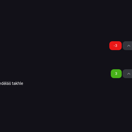
-3
3
děláš takhle