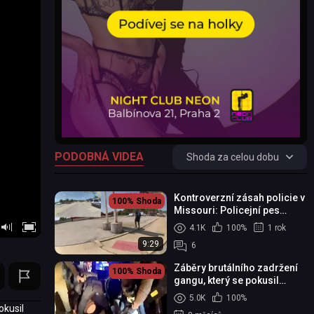
PODOBNÁ VIDEA
Shoda za celou dobu
Kontroverzní zásah policie v
100%
Shoda
Missouri: Policejní pes
pokousal ozbrojeného muže
4.1K
100%
1 rok
9:29
6
Záběry brutálního zadržení
100%
Shoda
gangu, který se pokusil
okrást ruské vojáky
5.0K
100%
okusil