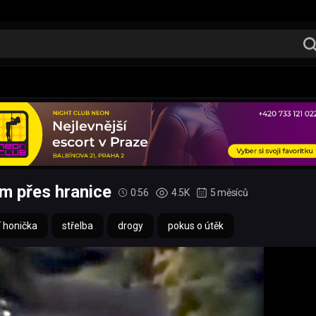
ům přes hranice
0:56
4.5K
5 měsíců
í honička
střelba
drogy
pokus o útěk