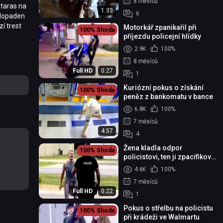
8 měsíců
átaras na
1:33
6
c dopaden
í trest
Motorkář zpanikařil při
100%
Shoda
příjezdu policejní hlídky
2.9K
100%
8 měsíců
Full HD
0:27
1
Kuriózní pokus o získání
100%
Shoda
peněz z bankomatu v bance
6.8K
100%
7 měsíců
4:57
4
Žena kladla odpor
100%
Shoda
policistovi, ten ji zpacifikoval
taserem
4.6K
100%
7 měsíců
Full HD
0:22
1
Pokus o střelbu na policistu
100%
Shoda
při krádeži ve Walmartu