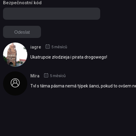
Bezpečnostní kód
iagre
5 měsíců
Ukatrupcie złodzieja i pirata drogowego!
Míra
5 měsíců
Tvl s těma pásma nemá týpek šanci, pokud to ovšem ne