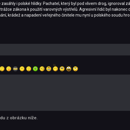
zasáhly i polské hlídky. Pachatel, který byl pod vlivem drog, ignoroval z
strážce zákona k použití varovných výstřelů. Agresivní řidič byl nakone
ání, krádež a napadení veřejného činitele mu nyní u polského soudu hroz
du z obrázku níže.