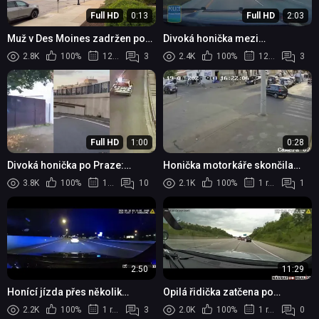
Full HD
0:13
Full HD
2:03
Muž v Des Moines zadržen po
Divoká honička mezi
pokusu srazit chodce,
Wisconsinem a Illinois: Řidič
2.8K
100%
12 měsíců
3
2.4K
100%
12 měsíců
3
nabourání policejního vozu a
prchal před policií a narážel do
nárazu do hotelu
aut
Full HD
1:00
0:28
Divoká honička po Praze:
Honička motorkáře skončila
Hledaný muž ujížděl policii na
nehodou na křižovatce
3.8K
100%
1 rok
10
2.1K
100%
1 rok
1
kradeném kole a pod vlivem
drog
2:50
11:29
Honící jízda přes několik
Opilá řidička zatčena po
okresů skončila nárazem do
honičce na dálnici I-75, která
2.2K
100%
1 rok
3
2.0K
100%
1 rok
0
sloupu v Daytonu
skončila převrácením vozidla