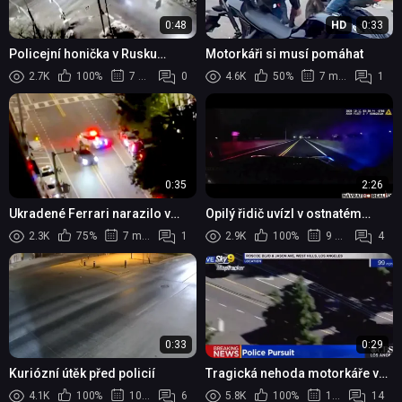
0:48
HD
0:33
Policejní honička v Rusku
Motorkáři si musí pomáhat
skončila smrtí dvou
2.7K
100%
7 měsíců
0
4.6K
50%
7 měsíců
1
mladistvých
0:35
2:26
Ukradené Ferrari narazilo v
Opilý řidič uvízl v ostnatém
Miami do sloupu a způsobilo
drátu a pozvracel zasahujícího
2.3K
75%
7 měsíců
1
2.9K
100%
9 měsíců
4
výpadek elektřiny
policistu po zběsilé honičce
0:33
0:29
Kuriózní útěk před policií
Tragická nehoda motorkáře v
Los Angeles: smrt při rychlosti
4.1K
100%
10 měsíců
6
5.8K
100%
10 měsíců
14