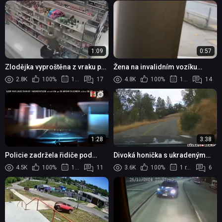
1:09
0:57
Zlodějka vyproštěna z vraku po
Žena na invalidním vozíku
honičce v jižní Kalifornii
unikala policii při kuriózní
2.8K
100%
1 rok
17
4.8K
100%
1 rok
14
honičce
1:28
3:38
Policie zadržela řidiče pod
Divoká honička s ukradeným
vlivem drog po honičce
nákladním autem v Kalifornii
4.5K
100%
1 rok
11
3.6K
100%
1 rok
6
městem