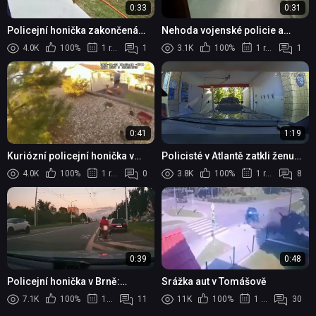
0:33
0:31
Policejní honička zakončená
Nehoda vojenské policie a
dopadením zločince
autobusu v Riu de Janeiru
4.0K
100%
1 rok
1
3.1K
100%
1 rok
1
0:41
1:19
Kuriózní policejní honička v
Policisté v Atlantě zatkli ženu
Lone Tree skončila zatčením
podezřelou z ozbrojené
4.0K
100%
1 rok
0
3.8K
100%
1 rok
8
loupeže
0:39
0:48
Policejní honička v Brně:
Srážka aut v Tomášově
Ujíždějící motorkář pod vlivem
7.1K
100%
1 rok
11
11K
100%
1 rok
30
drog