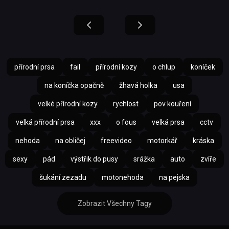
přírodní prsa
fail
přírodní kozy
o chlup
koníček
na koníčka opačně
žhavá holka
usa
velké přírodní kozy
rychlost
pov kouření
velká přírodní prsa
xxx
o fous
velká prsa
cctv
nehoda
na obličej
freevideo
motorkář
kráska
sexy
pád
výstřik do pusy
srážka
auto
zvíře
šukání zezadu
motonehoda
na pejska
Zobrazit Všechny Tagy