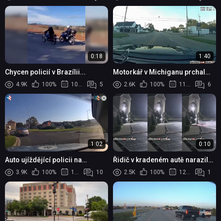
přes 200 km/h
0:18
1:40
Chycen policií v Brazílii...
Motorkář v Michiganu prchal
před policií více než 160 km/h
4.9K
100%
10 měsíců
5
2.6K
100%
11 měsíců
6
1:02
0:10
Auto ujíždějící policii na
Řidič v kradeném autě narazil
Olomoucku smetl vlak
do kostela
3.9K
100%
11 měsíců
10
2.5K
100%
12 měsíců
1