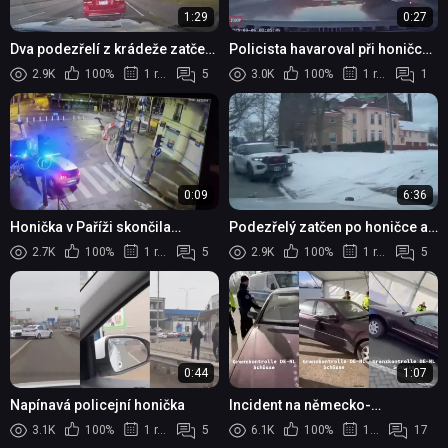
1:29
0:27
Dva podezřelí z krádeže zatčeni
Policista havaroval při honičce
po nehodě během policejní
v Hudson Valley
2.9K
100%
1 rok
5
3.0K
100%
1 rok
1
honičky
0:09
6:36
Honička v Paříži skončila
Podezřelý zatčen po honičce a
hromadnou nehodou
nabourání policejních vozidel v
2.7K
100%
1 rok
5
2.9K
100%
1 rok
5
Toledu
0:44
1:07
Napínavá policejní honička
Incident na německo-
nizozemské hranici
3.1K
100%
1 rok
5
6.1K
100%
1 rok
17