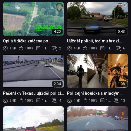
4:20
0:43
Opilá řidička zatčena po
Ujížděl policii, teď mu hrozí
honičce na dálnici I-75, která
přísnější trest
1.3K
100%
1 rok
2
4.5K
100%
1 rok
6
skončila převrácením vozidla
2:04
1:08
Pašerák v Texasu ujížděl policii
Policejní honička s mladým
s otevřenou kapotou - skončil
cyklistkou
2.9K
100%
1 rok
4
4.3K
100%
1 rok
13
po zásahu taserem