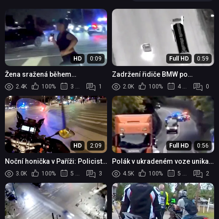
HD
0:09
Full HD
0:59
Žena sražená během
Zadržení řidiče BMW po
automobilové honičky
nebezpečné honičce na Floridě
2.4K
100%
3 měsíce
1
2.0K
100%
4 měsíce
0
HD
2:09
Full HD
0:56
Noční honička v Paříži: Policista
Polák v ukradeném voze unikal
na motorce dopadl ujíždějícího
policistům přes hranice
3.0K
100%
5 měsíců
3
4.5K
100%
5 měsíců
2
řidiče