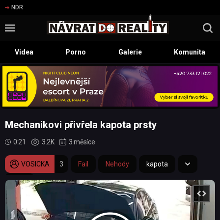
NDR
Videa
Porno
Galerie
Komunita
Mechanikovi přivřela kapota prsty
0:21
3.2K
3 měsíce
VOSICKA
3
Fail
Nehody
kapota
auto