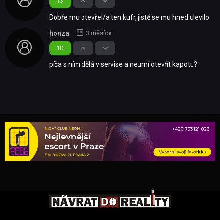
13
Dobře mu otevřel/a ten kufr, jistě se mu hned ulevilo
honza
3 měsíce
10
píča s ním dělá v servise a neumí otevřít kapotu?