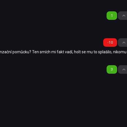
1
-10
zační pomůcku? Ten smích mi fakt vadí, holt se mu to splašilo, nikomu
3