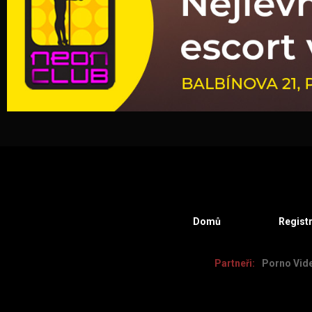
Domů
Regist
Partneři:
Porno Vid