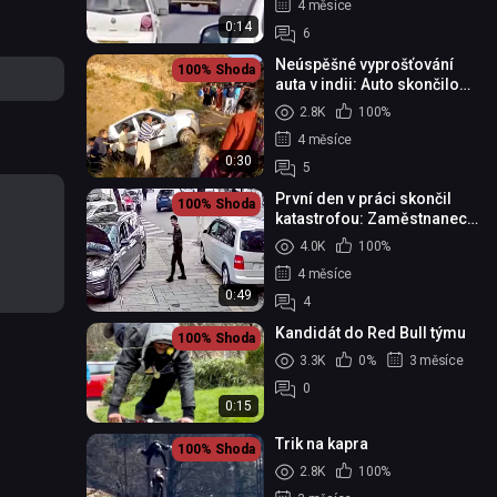
4 měsíce
0:14
6
Neúspěšné vyprošťování
100%
Shoda
auta v indii: Auto skončilo
opět v rokli
2.8K
100%
4 měsíce
0:30
5
První den v práci skončil
100%
Shoda
katastrofou: Zaměstnanec
autoservisu v Číně poškodil
4.0K
100%
řadu vozů
4 měsíce
0:49
4
Kandidát do Red Bull týmu
100%
Shoda
3.3K
0%
3 měsíce
0
0:15
Trik na kapra
100%
Shoda
2.8K
100%