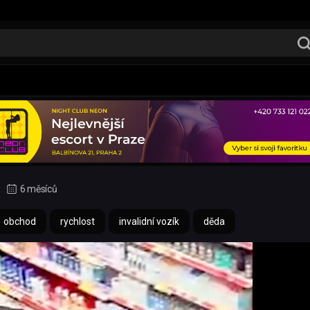
6 měsíců
obchod
rychlost
invalidní vozík
děda