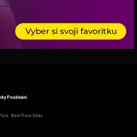
ky Používání
Porn
Best Porn Sites