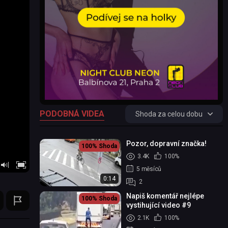
PODOBNÁ VIDEA
Shoda za celou dobu
Pozor, dopravní značka!
100%
Shoda
3.4K
100%
5 měsíců
0:14
2
Napiš komentář nejlépe
100%
Shoda
vystihující video #9
2.1K
100%