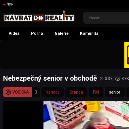
NDR
Videa
Porno
Galerie
Komunita
Nebezpečný senior v obchodě
0:37
3.3K
VOSICKA
3
Nehody
Sranda
Fail
senior