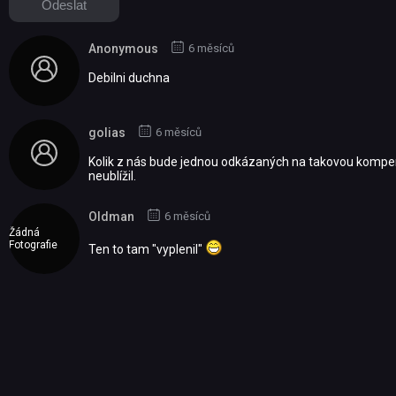
Anonymous
6 měsíců
Debilni duchna
golias
6 měsíců
Kolik z nás bude jednou odkázaných na takovou kompen
neublížil.
Oldman
6 měsíců
Žádná
Fotografie
Ten to tam "vyplenil"