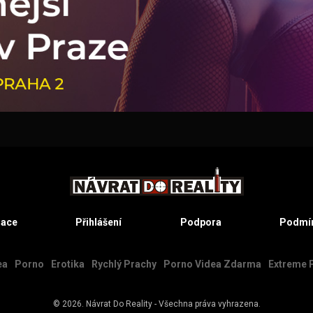
race
Přihlášení
Podpora
Podmín
ea
Porno
Erotika
Rychlý Prachy
Porno Videa Zdarma
Extreme 
© 2026.
Návrat Do Reality
- Všechna práva vyhrazena.