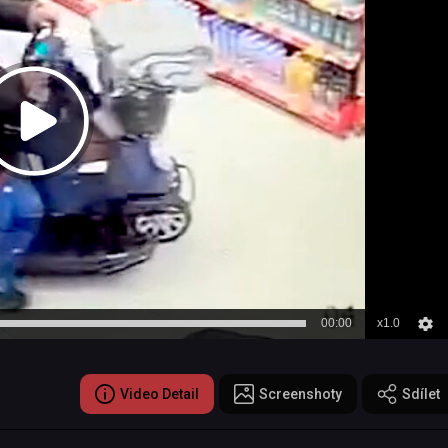
00:00
x1.0
Video Detail
Screenshoty
Sdílet