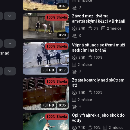
3 měsíce
0:07
2
Závod mezi dvěma
100%
Shoda
amatérskými běžci v Británii
2.9K
0%
2 měsíce
0:20
0
Vtipná situace se třemi muži
100%
Shoda
sedícími na bráně
 snad
3.3K
100%
2 měsíce
Full HD
0:17
2
Ztráta kontroly nad skútrem
100%
Shoda
#2
1.8K
100%
2 měsíce
Full HD
0:35
2
Opilý frajírek a jeho skok do
100%
Shoda
vody
7.1K
90%
2 měsíce