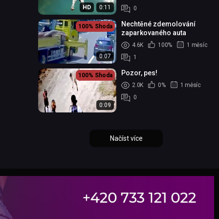
HD
0:11
0
Nechtěné zdemolování
100%
Shoda
zaparkovaného auta
4.6K
100%
1 měsíc
0:07
1
Pozor, pes!
100%
Shoda
2.0K
0%
1 měsíc
0
0:09
Načíst více