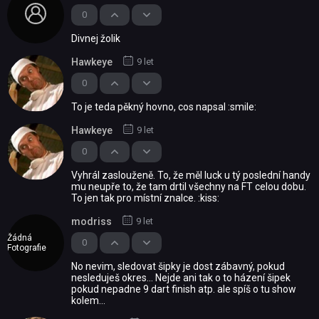
0
Divnej žolik
Hawkeye
9 let
0
To je teda pěkný hovno, cos napsal :smile:
Hawkeye
9 let
0
Vyhrál zaslouženě. To, že měl luck u tý poslední handy
mu neupře to, že tam drtil všechny na FT celou dobu.
To jen tak pro místní znalce. :kiss:
modriss
9 let
Žádná
0
Fotografie
No nevim, sledovat šipky je dost zábavný, pokud
nesleduješ okres... Nejde ani tak o to házení šipek
pokud nepadne 9 dart finish atp. ale spíš o tu show
kolem...