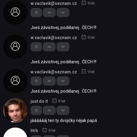
w.vaclavik@seznam.cz
9 let
0
Jseš závistivej, podělanej . ČECH !!!
w.vaclavik@seznam.cz
9 let
0
Jseš závistivej, podělanej . ČECH !!!
w.vaclavik@seznam.cz
9 let
0
Jseš závistivej, podělanej . ČECH !!!
just do it
9 let
0
jááááááj ten ty dvojičky nějak papá
Hrb
9 let