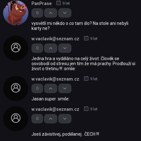
PanPrase
9 let
0
vysvětlí mi někdo o co tam šlo? Na stole ani nebyli
karty ne?
w.vaclavik@seznam.cz
9 let
0
Jedna hra a vyděláno na celý život. Člověk se
osvobodí od stresu jen tím že má prachy. Prodlouží si
život o třetinu !!! :smile:
w.vaclavik@seznam.cz
9 let
0
Jasan super :smile:
w.vaclavik@seznam.cz
9 let
0
Jseš závistivej, podělanej . ČECH !!!