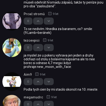
museli odehrát hromadu zápasů, takže ty peníze jsou
pro oba "zasloužené".
Prcač stromů
9 let
0
To se nedivím. Hnedka za baranem, co? :smile:
(9.Lamb=beránek)
tezcevpici
9 let
0
ja myslel ze u pokeru vyhrava jen jeden a druhy
odchazi od stolu s bolavima kapsama ale to nee
borec si odnese 4,7 mega i kdyz
prohraje:new_moon_with_face:
Aim9
9 let
0
Podla tych cien by mi stacilo skoncit na 10. mieste.
megamudrc
9 let
0