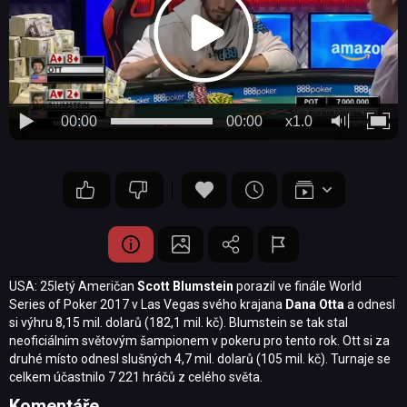
00:00
00:00
x1.0
USA: 25letý Američan
Scott Blumstein
porazil ve finále World
Series of Poker 2017 v Las Vegas svého krajana
Dana Otta
a odnesl
si výhru 8,15 mil. dolarů (182,1 mil. kč). Blumstein se tak stal
neoficiálním světovým šampionem v pokeru pro tento rok. Ott si za
druhé místo odnesl slušných 4,7 mil. dolarů (105 mil. kč). Turnaje se
celkem účastnilo 7 221 hráčů z celého světa.
Komentáře