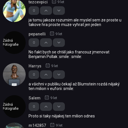
tezcevpici
9 let
0
ja tomu jakoze rozumim ale myslel sem ze proste u
takove hra proste muze vyhrat jen jeden
pepanelli
9 let
Žádná
0
Fotografie
No fakt bych se chtěl jako francouz jmenovat
Benjamin Pollak :smile: :smile:
Harrys
9 let
0
a všichni v publiku čekají až Blumstein rozdá nějaký
ten milion v euforii :smile:
Salem
9 let
Žádná
0
Fotografie
Proto si taky nějakej ten milion odnes
m142857
9 let