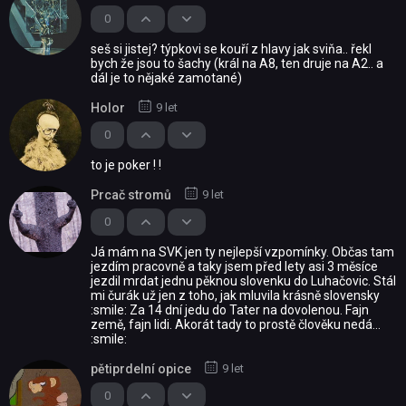
0
seš si jistej? týpkovi se kouří z hlavy jak sviňa.. řekl
bych že jsou to šachy (král na A8, ten druje na A2.. a
dál je to nějaké zamotané)
Holor
9 let
0
to je poker ! !
Prcač stromů
9 let
0
Já mám na SVK jen ty nejlepší vzpomínky. Občas tam
jezdím pracovně a taky jsem před lety asi 3 měsíce
jezdil mrdat jednu pěknou slovenku do Luhačovic. Stál
mi čurák už jen z toho, jak mluvila krásně slovensky
:smile: Za 14 dní jedu do Tater na dovolenou. Fajn
země, fajn lidi. Akorát tady to prostě člověku nedá...
:smile:
pětiprdelní opice
9 let
0