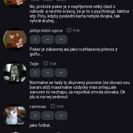
No, protože poker je z nepříjemně velký části o
náhodě. a nechte si kecy, že je to o psychologii, taktice
atp. Piču, kdyby poslední karta nebyla dvojka, tak
vyhrál druhej....
pětiprdelní opice
9 let
0
Poker je zábavnej asi jako rozhlasovej přenos z
golfu....
Tejkr
9 let
0
Normalne se tady ty zkurveny picovine (ze slovaci sou
barani atd) maximalne vzdycky max smeju,ale
zaroven to nechapu.Ja nepotkal zmrda slovaka..Ok
jdu si na nej sednout
ramman
9 let
0
jako fotbal...