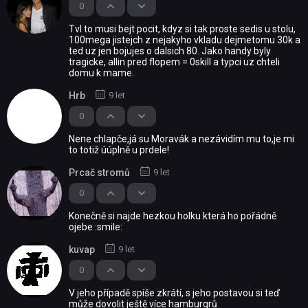
0
Tvl to musi bejt pocit, kdyz si tak proste sedis u stolu,
100mega jistejch z nejakyho vkladu dejmetomu 30k a
ted uz jen bojujes o dalsich 80. Jako handy byly
tragicke, allin pred flopem = 0skill a typci uz chteli
domu k mame.
Hrb
9 let
0
Nene chlapče,já su Moravák a nezávidím mu to,je mi
to totiž úúplně u prdele!
Prcač stromů
9 let
0
Konečně si najde hezkou holku která ho pořádně
ojebe :smile:
kuvap
9 let
0
V jeho případě spíše zkrátí, s jeho postavou si teď
může dovolit ještě více hamburgrů