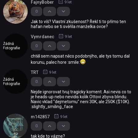
FajnyBober
9 let
0
Jak to víš? Vlastní zkušenost? Řekl ti to přímo ten
hafan nebo se ti svěřila manželka ovce?
Vymrdanec
9 let
Žádná
0
Fotografie
chtěl sem napsat něco podobnýho, ale tys tomu dal
korunu, palec hore :smile:
TRT
9 let
Žádná
0
Fotografie
Nejde ignorovat tvuj tragicky koment. Asi nevis co to
je heads-up nebo nevidis kolik Ottovi zbyva blindu.
Navic vklad "dejmetomu" neni 30K, ale 250K ($10K).
:slightly_smiling_face
m142857
9 let
0
tak kde to vázne?