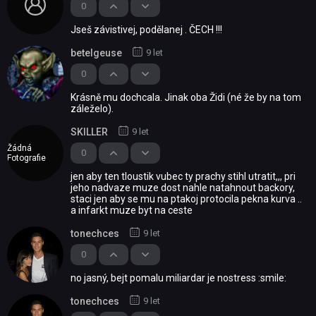
0
Jseš závistivej, podělanej . ČECH !!!
betelgeuse
9 let
0
Krásně mu dochcala. Jinak oba Židi (né že by na tom
záleželo).
SKILLER
9 let
Žádná
0
Fotografie
jen aby ten tloustik vubec ty prachy stihl utratit,,, pri
jeho nadvaze muze dost nahle natahnout backory,
staci jen aby se mu na ptakoj protocila pekna kurva ..
a infarkt muze byt na ceste
tonechces
9 let
0
no jasný, bejt pomalu miliardar je nostress :smile:
tonechces
9 let