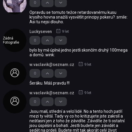
0
Opravdu se tomuto težce retardovanému kusu
krysího hovna snažíš vysvětlit principy pokeru? :smile:
Asi tu nejsi dlouho.
Luckyseven
9 let
Žádná
0
Fotografie
bylo by mě úplně jedno jestli skončím druhý 100mega
a domů :wink:
w.vaclavik@seznam.cz
9 let
0
Šeráku. Máš pravdu !!!
w.vaclavik@seznam.cz
9 let
0
Jsou malí, střední a velcí lidé. No a tento hoch patří
mezi ty větší. Tady vy co ho kritizujete jste zakrslí a
nešťasní jen z toho že závidíte. Závidíte že ti ostatní
jsou úspěšní a bohatí. Jestli budete jen závidět a
sedět na prdeli. Budete mít tak akorát celý život