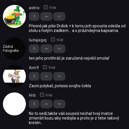
astrix
9 let
0
Přesně jak píše Drdick + k tomu jich spousta odešla od
stolu s holým zadkem... a s prázndejma kapsama.
ludajegej
9 let
Žádná
0
Fotografie
ten jeho protihráč je zaručeně nejvěčí smolař
Aim9
9 let
0
Zacni polykat, potesis svojho čokla
Hrb
9 let
0
No to sedí,takže váš soused nechal tvojí matce
zmenšit kozu aby nedojila a proto je z tebe takový
kretén...