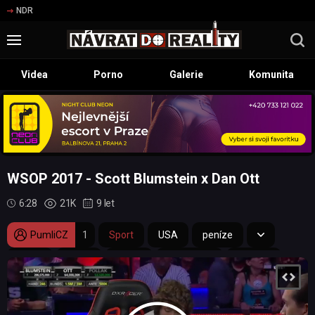
NDR
Videa
Porno
Galerie
Komunita
WSOP 2017 - Scott Blumstein x Dan Ott
6:28
21K
9 let
PumliCZ
1
Sport
USA
peníze
finále
výhra
turnaj
Las Vegas
Nevada
karty
šampionát
poker