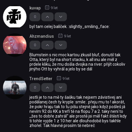
kuvap
9 let
0
byl tam celej balíček. :slightly_smiling_face:
Ahzmandius
9 let
0
Blumstein s nic moc kartou zkusil bluf, donutil tak
Otta, který byl na short stacku, k all inu ale měl z
prdele kliku, že mu došla dvojka na river. přijít cokoliv
jinýho Ott by vyhrál a jelo by se dál
TrendSetter
9 let
0
jestli je to na mě ty šašku tak nejsem závistivej ani
podělanej čech ty kryple :smile:. přeju mu to ! akorát,
že pokr hraju tak to tu píšu stejně jako když pošleš já
nevím 92 do KK a trefí tě na flopu 7 a 2. taky není to
,,žes to dobře zahrál" ale prostě jsi měl fakt štěstí kdy
ti tohle vyjde 1 z 10 her ale dlouhodobě bys takhle
zhořel. Tak hlavně prosím tě nebreč