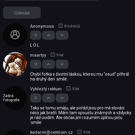
Anonymous
8 měsíců
0
L O L
maartyy
9 let
0
Chybí fotka s životní láskou, kterou mu "osud" přihrál
na druhý den :smile:
Vyhřezlý rektum
9 let
Žádná
0
Fotografie
Taky se tomu směju, ale pořád jsou pro mě slováci
něco jak bratři. Mám tam spoustu známých a vždycky
je rád uvidím. Ale občas jim rozumím úplnou piču
:smile:
kedarini@centrum.cz
9 let