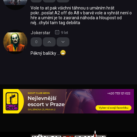
Vole to at pak všichni táhnou s uměním hrát
pokr...poslat A2 off do A8 v barvě vole a vyhrát není o
hře a umění je to zasraná náhoda a hloupost od
něj...chybí tam tag debilita
Jokerstar
9 let
0
Pěkný balíčky ...