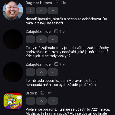
Dagmar Hutová
9 let
0
Nasadí liposukci, růsťák a nechá se odháčkovat. Do
roka je z něj Hasselhoff.
Zabijutězmrde
9 let
0
To by mě zajímalo co ty jsi teda vůbec zač, na čechy
nadáváš na moraváky nadáváš, jaké jsi národnosti?
Kde a jak jsi se tady vyskytl?
Zabijutězmrde
9 let
0
To mě teda pobavilo, jsem Moravák ale teda
nenapadá mě nic co bych záviděl pražákùm.
Drdick
9 let
0
Podívej se pořádně, Turnaje se účástnilo 7221 hráčů.
Myslíš si, že hráli jen spolu? Aby se dostali do finále