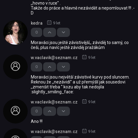
,,hovno v ruce'' .
Takže do práce a hlavně nezávidět a nepomlouvat !!! .-
D
kedra
9 let
0
Moraváci jsou ještě závistivější,, záviděj to samý, co
češi, plus navíc ještě záviděj pražákům
w.vaclavik@seznam.cz
9 let
0
Moraváci jsou největší závistivé kurvy pod sluncem.
Řeknou že ,,nezávidí'' a už přemýšlí jak sousedovi
,,zmenšit třeba '' kozu aby tak nedojila
:slightly_smiling_face:
w.vaclavik@seznam.cz
9 let
0
Ano !!!
w.vaclavik@seznam.cz
9 let