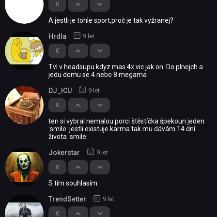
0
A jestli je tohle sport,proč je tak vyžranej?
Hrdla
9 let
0
Tvl v headsupu kdyz mas 4x vic jak on. Do plnejch a
jedu domu se 4 nebo 8 megama
DJ_ICU
9 let
0
ten si vybral nemalou porci štěstíčka špekoun jeden
:smile: jestli existuje karma tak mu dávám 14 dní
života :smile:
Jokerstar
9 let
0
S tím souhlasím.
TrendSetter
9 let
0