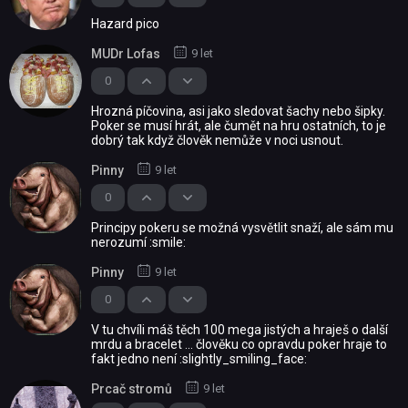
Hazard pico
MUDr Lofas
9 let
0
Hrozná píčovina, asi jako sledovat šachy nebo šipky.
Poker se musí hrát, ale čumět na hru ostatních, to je
dobrý tak když člověk nemůže v noci usnout.
Pinny
9 let
0
Principy pokeru se možná vysvětlit snaží, ale sám mu
nerozumí :smile:
Pinny
9 let
0
V tu chvíli máš těch 100 mega jistých a hraješ o další
mrdu a bracelet ... člověku co opravdu poker hraje to
fakt jedno není :slightly_smiling_face:
Prcač stromů
9 let