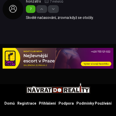
honzatrx
7 měsíců
7
Skvělé načasování, zrovna když se otočily.
Domů
Registrace
Přihlášení
Podpora
Podmínky Používání