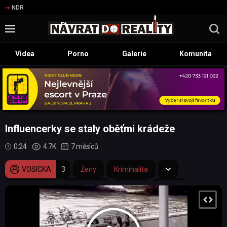
NDR
Videa
Porno
Galerie
Komunita
Influencerky se staly oběťmi krádeže
0:24
4.7K
7 měsíců
VOSICKA
3
Ženy
Kriminalita
influencerky
influenceři
krádež
zloděj