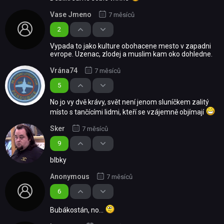
Vase Jmeno
7 měsíců
2
Vypada to jako kulture obohacene mesto v zapadni
evrope. Uzenac, zlodej a muslim kam oko dohledne.
Vrána74
7 měsíců
5
No jo vy dvě krávy, svět není jenom sluníčkem zalitý
místo s tančícími lidmi, kteří se vzájemně objímají
Sker
7 měsíců
9
blbky
Anonymous
7 měsíců
6
Bubákostán, no...