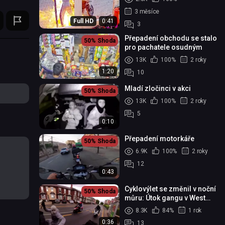
hlídek
3 měsíce
Full HD
0:41
3
Přepadení obchodu se stalo
50%
Shoda
pro pachatele osudným
13K
100%
2 roky
1:20
10
Mladí zločinci v akci
50%
Shoda
13K
100%
2 roky
5
0:10
Přepadení motorkáře
50%
Shoda
6.9K
100%
2 roky
12
0:43
Cyklovýlet se změnil v noční
50%
Shoda
můru: Útok gangu v West
Bromwich
8.3K
84%
1 rok
0:36
13