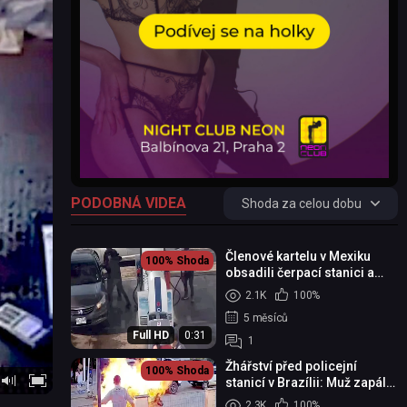
PODOBNÁ VIDEA
Shoda za celou dobu
Členové kartelu v Mexiku
100%
Shoda
obsadili čerpací stanici a
zapálí ji!
2.1K
100%
5 měsíců
Full HD
0:31
1
Žhářství před policejní
100%
Shoda
stanicí v Brazílii: Muž zapálil
motocykl přímo před zraky
2.3K
100%