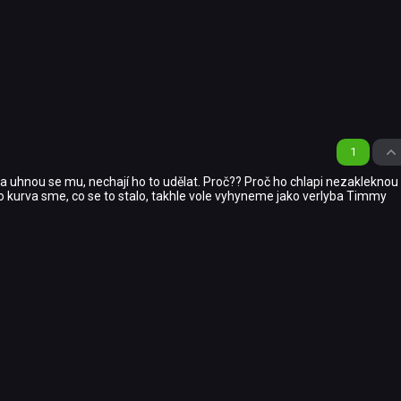
1
hlístá, a uhnou se mu, nechají ho to udělat. Proč?? Proč ho chlapi nezaklekno
to kurva sme, co se to stalo, takhle vole vyhyneme jako verlyba Timmy