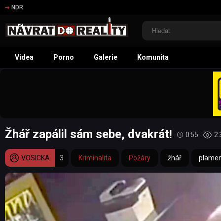
NDR
Videa
Porno
Galerie
Komunita
Žhář zapálil sám sebe, dvakrát!
0:55
2.
VOSICKA
3
Kriminalita
Požáry
žhář
plame