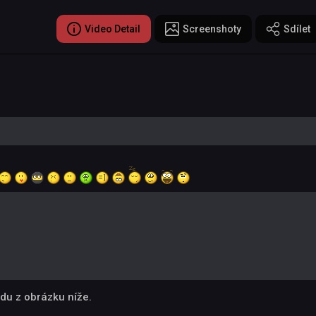
Video Detail
Screenshoty
Sdílet
du z obrázku níže.