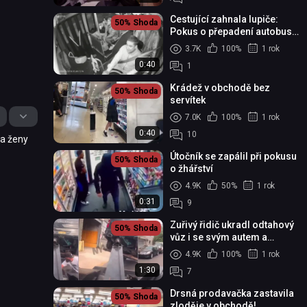
Cestující zahnala lupiče:
50%
Shoda
Pokus o přepadení autobusu
v Argentině skončil fiaskem
3.7K
100%
1 rok
0:40
1
Krádež v obchodě bez
50%
Shoda
servítek
7.0K
100%
1 rok
0:40
10
u a ženy
Útočník se zapálil při pokusu
50%
Shoda
o žhářství
4.9K
50%
1 rok
0:31
9
Zuřivý řidič ukradl odtahový
50%
Shoda
vůz i se svým autem a
způsobil chaos v ulicích
4.9K
100%
1 rok
Brooklynu
1:30
7
Drsná prodavačka zastavila
50%
Shoda
zloděje v obchodě!