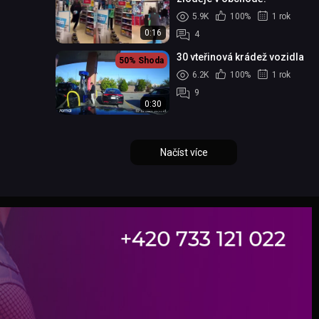
5.9K
100%
1 rok
0:16
4
30 vteřinová krádež vozidla
50%
Shoda
6.2K
100%
1 rok
9
0:30
Načíst více