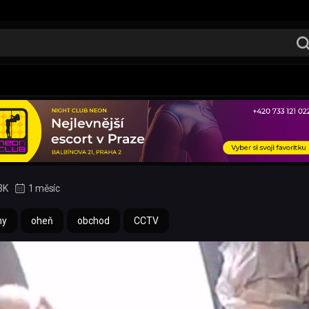
3K
1 měsíc
ny
oheň
obchod
CCTV