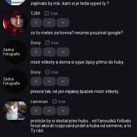
zajímalo by mě , kam si je teda sypeš ty ?
TJ89
9 let
0
co to meles za hovna? neumis pouzivat google?
Dony
9 let
Žádná
0
Fotografie
mistr etikety a doma si sype čipsy přímo do huby..
Dony
9 let
Žádná
0
Fotografie
přesně tak, né jen nějakej špaček mistr etikety..
ramman
9 let
0
protože by si dostal přes hubu... od fanoušků fotbalu
hrozí akorát rozprcaná prdel a huba od semene, a to
Ty rád...