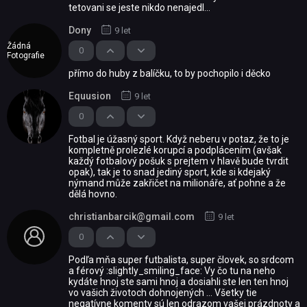
tetovani se jeste nikdo nenajedl...
Dony
9 let
Žádná
0
Fotografie
přímo do huby z balíčku, to by pochopilo i děcko
Equusion
9 let
0
Fotbal je úžasný sport. Když neberu v potaz, že to je
kompletně prolezlé korupcí a podplácením (avšak
každý fotbalový pošuk s prejtem v hlavě bude tvrdit
opak), tak je to snad jediný sport, kde si kdejaký
nýmand může zakřičet na milionáře, ať pohne a že
dělá hovno.
christianbarcik@gmail.com
9 let
0
Podľa mňa super futbalista, super človek, so srdcom
a férový :slightly_smiling_face: Vy čo tu na neho
kydáte hnoj ste sami hnoj a dosiahli ste len ten hnoj
vo vašich životoch dohnojených ... Všetky tie
negatívne komenty sú len odrazom vašej prázdnoty a