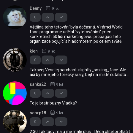
Denny
9 let
0
Většina toho tetování byla dočasná. V rámci World
food programme udělal "vytetováním" jmen
konkrétních 50 lidí marketingovou propagaci této
organizace bojující s hladomorem po celém světě.
kien
9 let
0
Takovej Veselej parchant :slightly_smiling_face: Ale
asi by mne jeho fórečky sraly, bejt na místě čutálistů...
sanka22
9 let
0
To je bratr buzny Vladka?
scorp18
9 let
0
2:30 Tak tady má u mě malé plus ...Děda chtěl protlačit