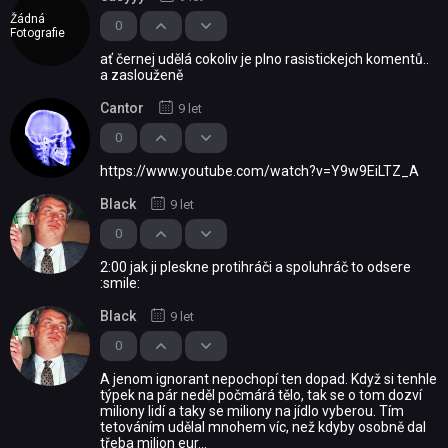
Žádná
0
Fotografie
ať černej udělá cokoliv je plno rasistickejch komentů..
a zaslouženě
Cantor
9 let
0
https://www.youtube.com/watch?v=Y9w9EiLTZ_A
Black
9 let
0
2:00 jak ji pleskne protihráči a spoluhráč to odsere
:smile:
Black
9 let
0
A jenom ignorant nepochopí ten dopad. Když si tenhle
týpek na pár neděl počmárá tělo, tak se o tom dozví
miliony lidí a taky se miliony na jídlo vyberou. Tím
tetováním udělal mnohem víc, než kdyby osobně dal
třeba milion eur...