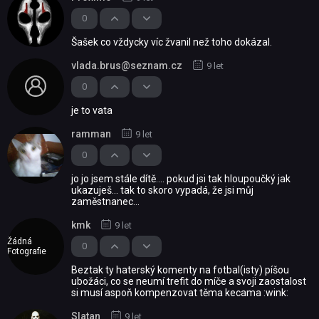
0
Šašek co vždycky víc žvanil než toho dokázal.
vlada.brus@seznam.cz
9 let
0
je to vata
ramman
9 let
0
jo jo jsem stále dítě.... pokud jsi tak hloupoučký jak
ukazuješ... tak to skoro vypadá, že jsi můj
zaměstnanec...
kmk
9 let
Žádná
0
Fotografie
Beztak ty haterský komenty na fotbal(isty) píšou
ubožáci, co se neumí trefit do míče a svoji zaostalost
si musí aspoň kompenzovat těma kecama :wink:
Slatan
9 let