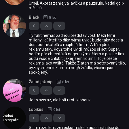
Uměl. Akorát zahřejvá lavičku a pauzíruje. Nedal gol x
měsíců.
Black
8 let
0
Ty fakt nemáš žádnou představivost. Mezi těmi
miliony lidí, kteří to díky němu uvidí, bude taky docela
dost podnikatelů a majitelů firem. A těm jde o
reklamu taky. Když tohle uvidí, můžou si říct: Super,
hodím pár chechtáků negerským dětem a pak se tím
budu všude chlubit, jakej jsem lidumil. To je přece
reklama jako vyšitá. Takže Zlatan má potetovaný tělo,
byznysmeni reklamu a negři žrádlo, všichni jsou
spokojený...
Žalud jak cip
8 let
0
Je to sveraz, ale holt umí...klobouk.
Lopikus
9 let
Žádná
0
Fotografie
S tím rozdílem, že řeckořímskej zápas má něco do