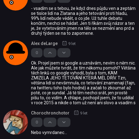
- vsadím se s tebou, že když dnes půjdu ven a zeptám
se tisíce lidí na Zlatana a jeho tetování proti hladu,
99% lidí nebude vědět, o co jde. Už tuhle debatu
končím, nechci se hádat. Jen ti říkám svůj názor a ten
je, že vytetováním jmen na tělo se nezmění ano prd a
druhý týden se na to zapomene.
Alex deLarge
9 let
0
Ok. Projel jsem si google a uznávám, nevím o něm nic.
Ale jak můžete tvrdit, že tím někomu pomohl? Většina
těch linků co google vyhodil, byla o tom, KAM
ZMIZELA JEHO TETOVÁNÍ KTERÁ MĚL DŘÍV. Tzn,
většina lidí si nevšimnula, co tetování znamenají (fajn,
na twitteru toho bylo hodně) a začali to zkoumat až
poté, co je sundal. Já tě tím nechci srát, jen prostě
píšu to, co vidím. A chlape, pochopil jsem, že to udělal
v roce 2015 a nikde o tom už není ani slovo a vsadím s
Chorochronchotor
9 let
0
Nebo vymrdanec...