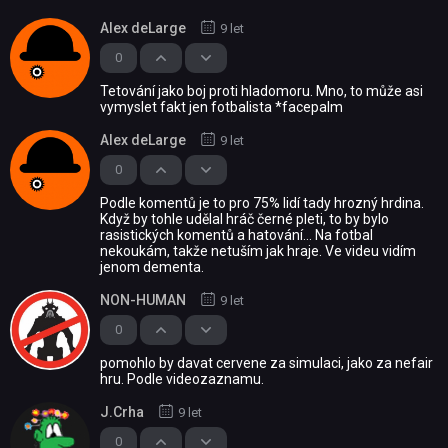
Alex deLarge
9 let
0
Tetování jako boj proti hladomoru. Mno, to může asi
vymyslet fakt jen fotbalista *facepalm
Alex deLarge
9 let
0
Podle komentů je to pro 75% lidí tady hrozný hrdina.
Když by tohle udělal hráč černé pleti, to by bylo
rasistických komentů a hatování... Na fotbal
nekoukám, takže netuším jak hraje. Ve videu vidím
jenom dementa.
NON-HUMAN
9 let
0
pomohlo by davat cervene za simulaci, jako za nefair
hru. Podle videozaznamu.
J.Crha
9 let
0