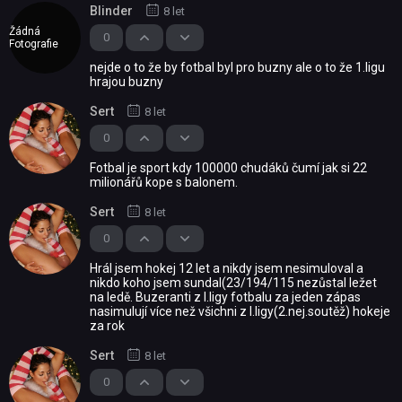
Blinder
8 let
Žádná
0
Fotografie
nejde o to že by fotbal byl pro buzny ale o to že 1.ligu
hrajou buzny
Sert
8 let
0
Fotbal je sport kdy 100000 chudáků čumí jak si 22
milionářů kope s balonem.
Sert
8 let
0
Hrál jsem hokej 12 let a nikdy jsem nesimuloval a
nikdo koho jsem sundal(23/194/115 nezůstal ležet
na ledě. Buzeranti z I.ligy fotbalu za jeden zápas
nasimulují více než všichni z I.ligy(2.nej.soutěž) hokeje
za rok
Sert
8 let
0