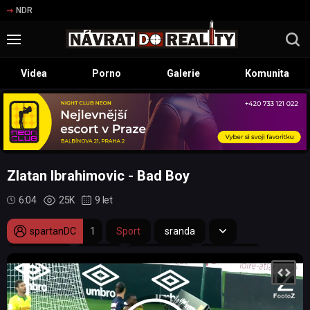
NDR
Videa
Porno
Galerie
Komunita
Zlatan Ibrahimovic - Bad Boy
6:04
25K
9 let
spartanDC
1
Sport
sranda
kompilace
fotbal
provokatér
fotbalista
hádka
diváci
provokace