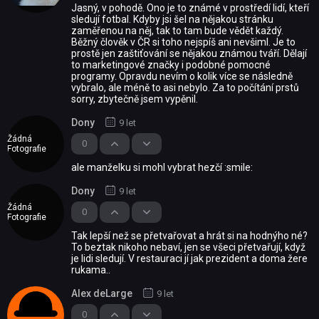
Jasný, v pohodě. Ono je to známé v prostředí lidí, kteří
sledují fotbal. Kdyby jsi šel na nějakou stránku
zaměřenou na něj, tak to tam bude vědět každý.
Běžný člověk v ČR si toho nejspíš ani nevšiml. Je to
prostě jen zaštiťování se nějakou známou tváří. Dělají
to marketingové značky i podobné pomocné
programy. Opravdu nevím o kolik více se následně
vybralo, ale méně to asi nebylo. Za to počítání prstů
sorry, zbytečně jsem vypěnil.
Dony
9 let
Žádná
0
Fotografie
ale manželku si mohl vybrat hezčí :smile:
Dony
9 let
Žádná
0
Fotografie
Tak lepší než se přetvařovat a hrát si na hodnýho né?
To beztak nikoho nebaví, jen se všeci přetvařují, když
je lidi sledují. V restauraci jí jak prezident a doma žere
rukama..
Alex deLarge
9 let
0