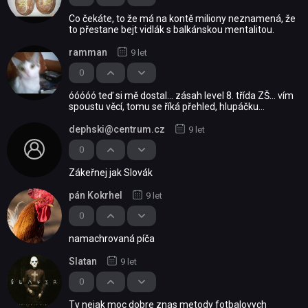
Co čekáte, to že má na kontě miliony neznamená, že
to přestane bejt vidlák s balkánskou mentalitou.
ramman
9 let
0
óóóóó teď si mě dostal... zásah level 8. třída ZŠ... vím
spoustu věcí, tomu se říká přehled, hlupáčku...
dephski@centrum.cz
9 let
0
Zákeřnej jak Slovák
pán Kokrhel
9 let
0
namachrovaná píča
Slatan
9 let
0
Ty nejak moc dobre znas metody fotbalovych