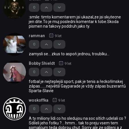
0
:smile: timto komentarem jsi ukazal,ze jsi skutecne
jen dite.To je muj posledni komentar k tobe.Skoda
pismen na takovy poddruh jako ty.
ramman
9 let
0
zamysli se... zkus to aspoň jednou, troubíku...
Bobby Shieldt
9 let
0
fotbal je nejteplejší sport, pak je tenis a řeckořímskej
zápas.......největší Gayparade je vždy zápas buzerantů
Sparta-Slavie
woskoffka
9 let
0
A ty miliony lidi co ho sledujou na soc sítích udelali co ?
Sdileli jeho fotku ?... hmm... tak to preju vsem tem
somalcum teda dobrou chut. Sorry ale ze sdileni a z