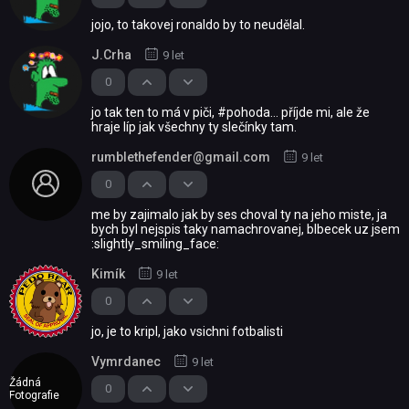
jojo, to takovej ronaldo by to neudělal.
J.Crha
9 let
0
jo tak ten to má v piči, #pohoda... příjde mi, ale že
hraje líp jak všechny ty slečínky tam.
rumblethefender@gmail.com
9 let
0
me by zajimalo jak by ses choval ty na jeho miste, ja
bych byl nejspis taky namachrovanej, blbecek uz jsem
:slightly_smiling_face:
Kimík
9 let
0
jo, je to kripl, jako vsichni fotbalisti
Vymrdanec
9 let
Žádná
0
Fotografie