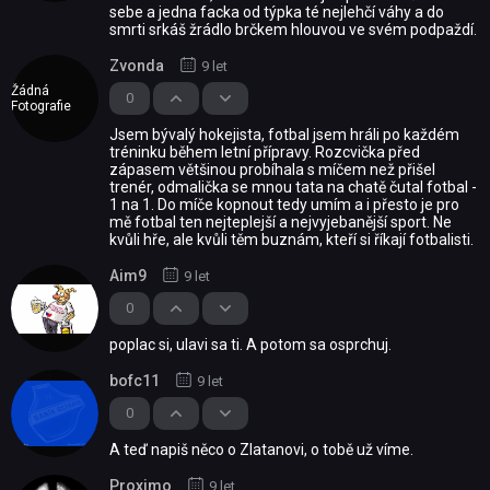
sebe a jedna facka od týpka té nejlehčí váhy a do
smrti srkáš žrádlo brčkem hlouvou ve svém podpaždí.
Zvonda
9 let
Žádná
0
Fotografie
Jsem bývalý hokejista, fotbal jsem hráli po každém
tréninku během letní přípravy. Rozcvička před
zápasem většinou probíhala s míčem než přišel
trenér, odmalička se mnou tata na chatě čutal fotbal -
1 na 1. Do míče kopnout tedy umím a i přesto je pro
mě fotbal ten nejteplejší a nejvyjebanější sport. Ne
kvůli hře, ale kvůli těm buznám, kteří si říkají fotbalisti.
Aim9
9 let
0
poplac si, ulavi sa ti. A potom sa osprchuj.
bofc11
9 let
0
A teď napiš něco o Zlatanovi, o tobě už víme.
Proximo
9 let