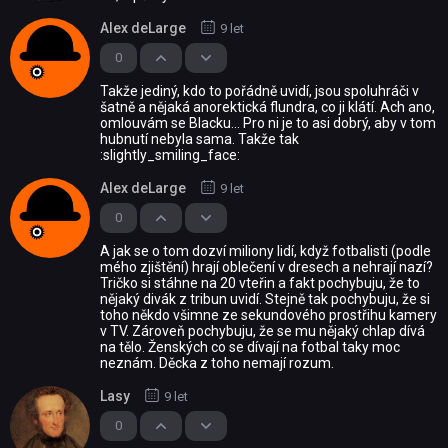
Alex deLarge
9 let
0
Takže jediný, kdo to pořádně uvidí, jsou spoluhráči v
šatně a nějaká anorektická flundra, co ji klátí. Ach ano,
omlouvám se Blacku... Pro ni je to asi dobrý, aby v tom
hubnutí nebyla sama. Takže tak
:slightly_smiling_face:
Alex deLarge
9 let
0
A jak se o tom dozví miliony lidí, když fotbalisti (podle
mého zjištění) hrají oblečení v dresech a nehrají nazí?
Tričko si stáhne na 20 vteřin a fakt pochybuju, že to
nějaký divák z tribun uvidí. Stejně tak pochybuju, že si
toho někdo všimne ze sekundového prostřihu kamery
v TV. Zároveň pochybuju, že se mu nějaký chlap dívá
na tělo. Ženských co se dívají na fotbal taky moc
neznám. Děcka z toho nemají rozum.
Lasy
9 let
0