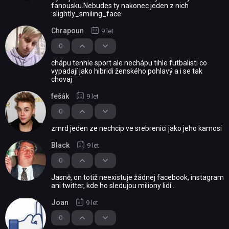
fanousku.Nebudes ty nakonec jeden z nich
:slightly_smiling_face:
Chrapoun
9 let
0
chápu tenhle sport ale nechápu tihle futbalisti co
vypadají jako hibridi ženského pohlavý a i se tak
chovaj
fešák
9 let
0
zmrd jeden ze nechcip ve srebrenici jako jeho kamosi
Black
9 let
0
Jasně, on totiž neexistuje žádnej facebook, instagram
ani twitter, kde ho sledujou miliony lidí...
Joan
9 let
0