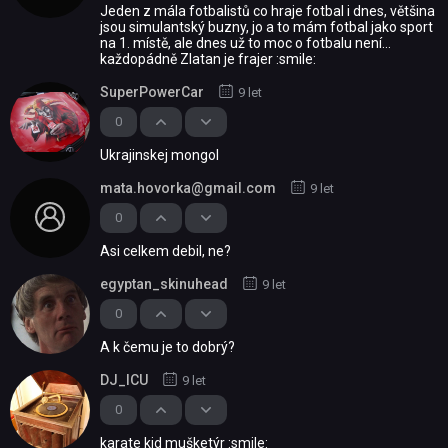
Jeden z mála fotbalistů co hraje fotbal i dnes, většina
jsou simulantský buzny, jo a to mám fotbal jako sport
na 1. místě, ale dnes už to moc o fotbalu není...
každopádně Zlatan je frajer :smile:
SuperPowerCar
9 let
0
Ukrajinskej mongol
mata.hovorka@gmail.com
9 let
0
Asi celkem debil, ne?
egyptan_skinuhead
9 let
0
A k čemu je to dobrý?
DJ_ICU
9 let
0
karate kid mušketýr :smile: