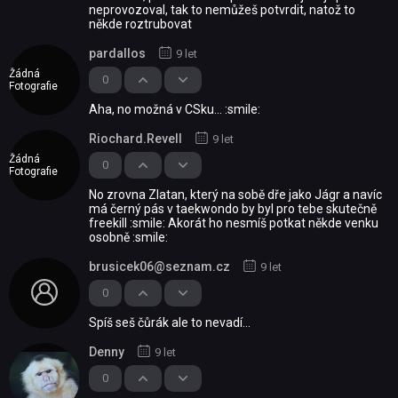
neprovozoval, tak to nemůžeš potvrdit, natož to
někde roztrubovat
pardallos
9 let
Žádná
0
Fotografie
Aha, no možná v CSku... :smile:
Riochard.Revell
9 let
Žádná
0
Fotografie
No zrovna Zlatan, který na sobě dře jako Jágr a navíc
má černý pás v taekwondo by byl pro tebe skutečně
freekill :smile: Akorát ho nesmíš potkat někde venku
osobně :smile:
brusicek06@seznam.cz
9 let
0
Spíš seš čůrák ale to nevadí...
Denny
9 let
0