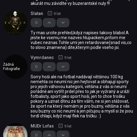
akurát mu závidíte vy buzerantské nuly !!!
Slatan
9 let
0
Ty mas urcite prehled,kdyz napises takovy blabol.A
jeste ke vsemu me nazves hlupackem,pritom me
vubec neznas.Tohle umi jen retardovane(snad vis,co
to slovo znamena) dite,kterym podle vseho jsi.
Vymrdanec
9 let
Žádná
0
Fotografie
Sorry hoši ale na fotbal nadávají většinou 100 kg
nemehla co neumí nic jen hejtovat a obhajují sporty
pro jejich váhovou kategorii, většina z vás si neumí
pořádně ani vytřít prdel přes to jak je vyžraný a uráží
fotbalisty, sport jako sport hoši, jen to chce trošku
pokory a uznat dřinu za tím vším, ne si jen stěžovat,
že sport na který nemám je pro buzny, většina z vás
sou buzny co nic neumí a jen píčujou a myslí si že jsou
tvrdí chlapi, když mají flek na tričku : )
MUDr Lofas
9 let
0