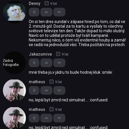
Denny
9 let
0
On si ten dres sundal v zápase hned po tom, co dal ve
2. minutě gól. Dostal za to kartu a vysílaly to všechny
světové televize ten den. Takže dopad to mělo slušný.
Navíc on to udělal protože byl tváří kampaně.
Nekomentuj něco, o čem víš evidentně houby a zaměř
se radši na jednodušší věci. Třeba počítání na prstech.
Jakazumiva
9 let
Žádná
0
Fotografie
mně třeba jo,v jádru to bude hodnej kluk :smile:
matheus
9 let
0
no, lepší byt zmrd než simulnat.... :confused:
matheus
9 let
0
no, lepší byt zmrd než simulnat.... :confused: