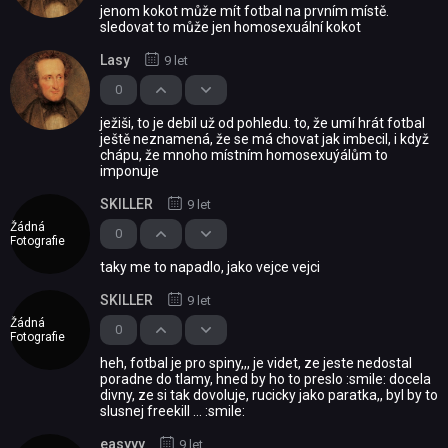
jenom kokot může mít fotbal na prvním místě.
sledovat to může jen homosexuální kokot
Lasy
9 let
0
ježiši, to je debil už od pohledu. to, že umí hrát fotbal
ještě neznamená, že se má chovat jak imbecil, i když
chápu, že mnoho místním homosexuýálům to
imponuje
SKILLER
9 let
Žádná
0
Fotografie
taky me to napadlo, jako vejce vejci
SKILLER
9 let
Žádná
0
Fotografie
heh, fotbal je pro spiny,,, je videt, ze jeste nedostal
poradne do tlamy, hned by ho to preslo :smile: docela
divny, ze si tak dovoluje, rucicky jako paratka,, byl by to
slusnej freekill ... :smile:
easyyy
9 let