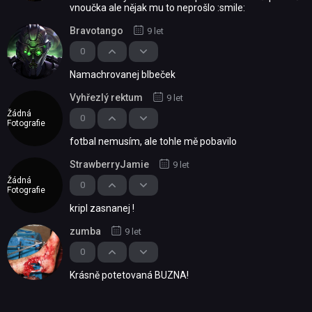
vnoučka ale nějak mu to neprošlo :smile:
Bravotango
9 let
0
Namachrovanej blbeček
Vyhřezlý rektum
9 let
Žádná
0
Fotografie
fotbal nemusím, ale tohle mě pobavilo
StrawberryJamie
9 let
Žádná
0
Fotografie
kripl zasnanej !
zumba
9 let
0
Krásně potetovaná BUZNA!