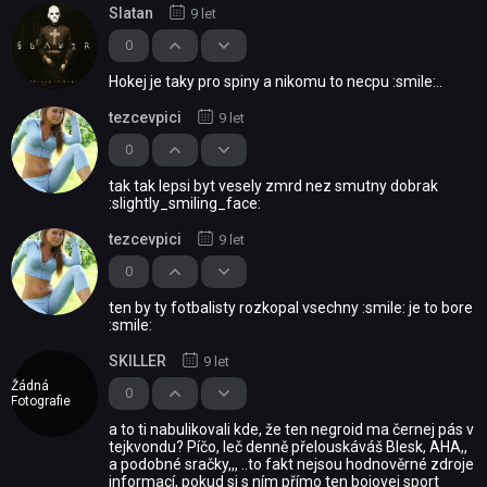
Slatan
9 let
0
Hokej je taky pro spiny a nikomu to necpu :smile:..
tezcevpici
9 let
0
tak tak lepsi byt vesely zmrd nez smutny dobrak
:slightly_smiling_face:
tezcevpici
9 let
0
ten by ty fotbalisty rozkopal vsechny :smile: je to bore
:smile:
SKILLER
9 let
Žádná
0
Fotografie
a to ti nabulikovali kde, že ten negroid ma černej pás v
tejkvondu? Píčo, leč denně přelouskáváš Blesk, AHA,,
a podobné sračky,,, ..to fakt nejsou hodnověrné zdroje
informací, pokud si s ním přímo ten bojovej sport