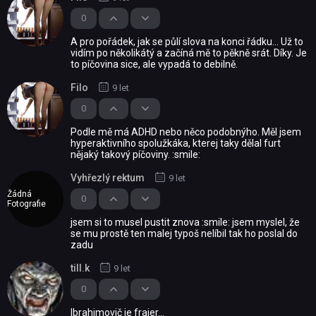
0
A pro pořádek, jak se půlí slova na konci řádku... Už to
vidím po několikátý a začíná mě to pěkně srát. Díky. Je
to píčovina sice, ale vypadá to debilně.
Filo
9 let
0
Podle mě má ADHD nebo něco podobnýho. Měl jsem
hyperaktivního spolužkáka, kterej taky dělal furt
nějaký takový píčoviny. :smile:
Vyhřezlý rektum
9 let
Žádná
0
Fotografie
jsem si to musel pustit znova :smile: jsem myslel, že
se mu prostě ten malej typoš nelíbil tak ho poslal do
zadu
till.k
9 let
0
Ibrahimovič je frajer...