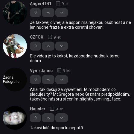
Anger4141
9 let
0
Je takovej divnej ale aspon ma nejakou osobnost a ne
jen nudne fraze a extra koretni chovani.
CZFOX
9 let
0
Dle videa je to kokot, kazdopadne hudba k tomu
dobra.
Vymrdanec
9 let
Žádná
0
Fotografie
Aha, tak děkuji za vysvětlení. Mimochodem co
sleduješ ty? McGregora nebo Grznára předpokládám,
takového názoru si cením :slightly_smiling_face:
Haunter
9 let
0
Takoví lidé do sportu nepatří