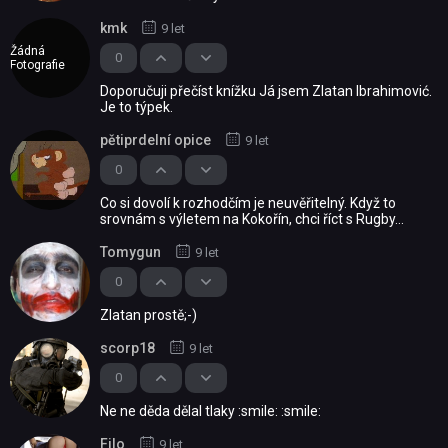
kmk
9 let
Žádná
0
Fotografie
Doporučuji přečíst knížku Já jsem Zlatan Ibrahimović.
Je to týpek.
pětiprdelní opice
9 let
0
Co si dovolí k rozhodčím je neuvěřitelný. Když to
srovnám s výletem na Kokořín, chci říct s Rugby...
Tomygun
9 let
0
Zlatan prostě;-)
scorp18
9 let
0
Ne ne děda dělal tlaky :smile: :smile:
Filo
9 let