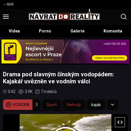
NDR
Videa
Porno
Galerie
Komunita
Drama pod slavným čínským vodopádem:
Kajakář uvězněn ve vodním válci
0:42
3.9K
7 měsíců
VOSICKA
3
Sport
Nehody
kajak
kajakář
uvíznutí
vodopád