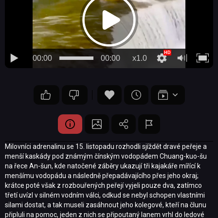
00:00
00:00
x1.0
Milovníci adrenalinu se 15. listopadu rozhodli sjíždět dravé peřeje a
menší kaskády pod známým čínským vodopádem Chuang-kuo-šu
na řece An-šun, kde natočené záběry ukazují tři kajakáře mířící k
menšímu vodopádu a následně přepadávajícího přes jeho okraj;
krátce poté však z rozbouřených peřejí vyjeli pouze dva, zatímco
třetí uvízl v silném vodním válci, odkud se nebyl schopen vlastními
silami dostat, a tak museli zasáhnout jeho kolegové, kteří na člunu
připluli na pomoc, jeden z nich se připoutaný lanem vrhl do ledové