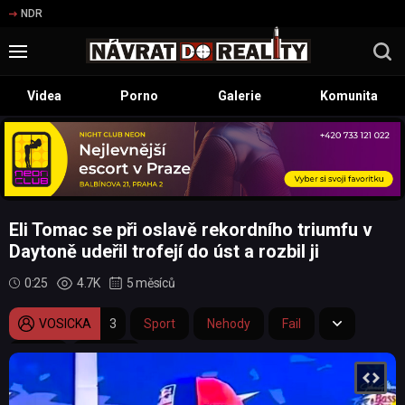
NDR
Videa
Porno
Galerie
Komunita
Eli Tomac se při oslavě rekordního triumfu v
Daytoně udeřil trofejí do úst a rozbil ji
0:25
4.7K
5 měsíců
VOSICKA
3
Sport
Nehody
Fail
trofej
zničení