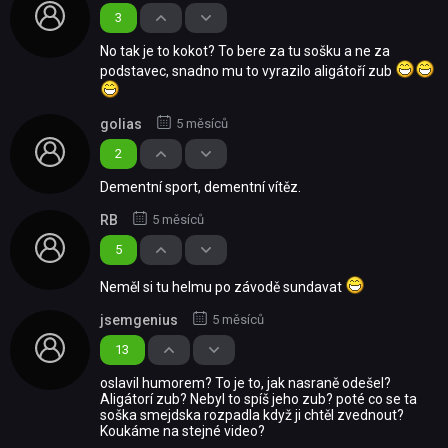
3
No tak je to kokot? To bere za tu sošku a ne za
podstavec, snadno mu to vyrazilo aligátoří zub
golias
5 měsíců
2
Dementní sport, dementní vítěz.
RB
5 měsíců
5
Neměl si tu helmu po závodě sundavat
jsemgenius
5 měsíců
13
oslavil humorem? To je to, jak nasraně odešel?
Aligátorí zub? Nebyl to spíš jeho zub? poté co se ta
soška smejdska rozpadla když ji chtěl zvednout?
Koukáme na stejné video?