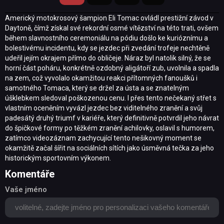
Americký motokrosový šampion Eli Tomac ovládl prestižní závod v
Daytoně, čímž získal své rekordní osmé vítězství na této trati, ovšem
během slavnostního ceremoniálu na pódiu došlo ke kurióznímu a
bolestivému incidentu, kdy se jezdec při zvedání trofeje nechtěně
udeřil jejím okrajem přímo do obličeje. Náraz byl natolik silný, že se
horní část poháru, konkrétně ozdobný aligátoří zub, uvolnila a spadla
na zem, což vyvolalo okamžitou reakci přítomných fanoušků i
samotného Tomaca, který se držel za ústa a se znatelným
úšklebkem sledoval poškozenou cenu. I přes tento nečekaný střet s
vlastním oceněním vyvázl jezdec bez viditelného zranění a svůj
padesátý druhý triumf v kariéře, který definitivně potvrdil jeho návrat
do špičkové formy po těžkém zranění achilovky, oslavil s humorem,
zatímco videozáznam zachycující tento nešikovný moment se
okamžitě začal šířit na sociálních sítích jako úsměvná tečka za jeho
historickým sportovním výkonem.
Komentáře
Vaše jméno