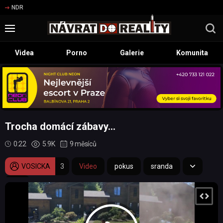
NDR
Videa
Porno
Galerie
Komunita
Trocha domácí zábavy...
0:22
5.9K
9 měsíců
VOSICKA
3
Video
pokus
sranda
fail