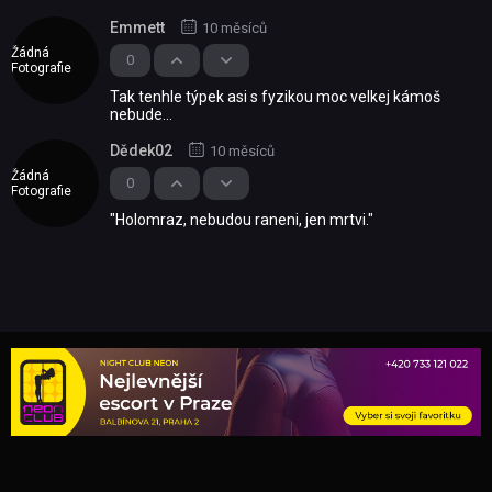
Emmett
10 měsíců
Žádná
0
Fotografie
Tak tenhle týpek asi s fyzikou moc velkej kámoš
nebude...
Dědek02
10 měsíců
Žádná
0
Fotografie
"Holomraz, nebudou raneni, jen mrtvi."