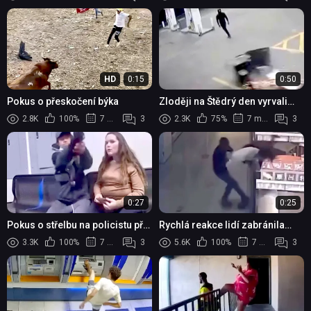
HD
0:15
0:50
Pokus o přeskočení býka
Zloději na Štědrý den vyrvali
bankomat ze 7-Eleven a ujeli
2.8K
100%
7 měsíců
3
2.3K
75%
7 měsíců
3
0:27
0:25
Pokus o střelbu na policistu při
Rychlá reakce lidí zabránila
krádeži ve Walmartu
tragédii v obchodním centru
3.3K
100%
7 měsíců
3
5.6K
100%
7 měsíců
3