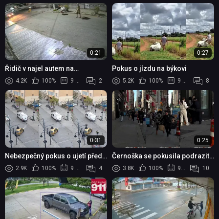
0:21
0:27
Řidič v najel autem na
Pokus o jízdu na býkovi
ozbrojené lupiče
4.2K
100%
9 měsíců
2
5.2K
100%
9 měsíců
8
0:31
0:25
Nebezpečný pokus o ujetí před
Černoška se pokusila podrazit
policií skončil nehodou
policistu
2.9K
100%
9 měsíců
4
3.8K
100%
9 měsíců
10