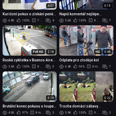
4:57
0:15
Kuriózní pokus o získání peněz
Napiš komentář nejlépe
z bankomatu v bance
vystihující video #8
6.8K
100%
7 měsíců
4
5.6K
100%
8 měsíců
7
Full HD
2:18
HD
0:49
Ruská cyklistka v Buenos Aires
Odplata pro zloděje kol
statečně zneškodnila útočníka
3.6K
100%
8 měsíců
0
6.4K
96%
8 měsíců
7
při pokusu o loupež
0:19
0:22
Brutální konec pokusu o loupež:
Trocha domácí zábavy...
Jeden podezřelý usmrcen po
4.0K
97%
8 měsíců
3
5.9K
100%
9 měsíců
3
srážce s autem