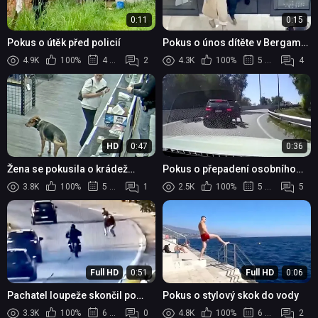
0:11
0:15
Pokus o útěk před policií
Pokus o únos dítěte v Bergamu
skončil vážným zraněním a
4.9K
100%
4 měsíce
2
4.3K
100%
5 měsíců
4
zatčením útočníka
HD
0:47
0:36
Žena se pokusila o krádež
Pokus o přepadení osobního
střelné zbraně
automobilu
3.8K
100%
5 měsíců
1
2.5K
100%
5 měsíců
5
Full HD
0:51
Full HD
0:06
Pachatel loupeže skončil po
Pokus o stylový skok do vody
srážce s autem v rukou policie
3.3K
100%
6 měsíců
0
4.8K
100%
6 měsíců
2