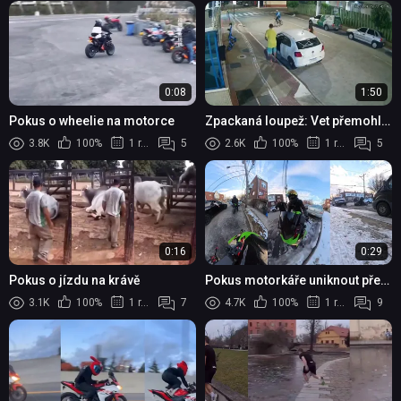
0:08
1:50
Pokus o wheelie na motorce
Zpackaná loupež: Vet přemohl
lupiče s falešnou zbraní
3.8K
100%
1 rok
5
2.6K
100%
1 rok
5
0:16
0:29
Pokus o jízdu na krávě
Pokus motorkáře uniknout před
policisty
3.1K
100%
1 rok
7
4.7K
100%
1 rok
9