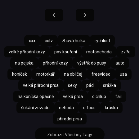
xxx
cctv
žhavá holka
rychlost
velké přírodní kozy
pov kouření
motonehoda
zvíře
na pejska
přírodní kozy
výstřik do pusy
auto
koníček
motorkář
na obličej
freevideo
usa
velká přírodní prsa
sexy
pád
srážka
na koníčka opačně
velká prsa
o chlup
fail
šukání zezadu
nehoda
o fous
kráska
přírodní prsa
Zobrazit Všechny Tagy