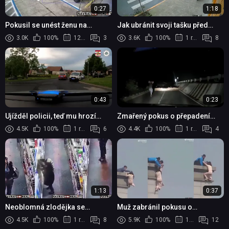
0:27
1:18
Pokusil se unést ženu na
Jak ubránit svoji tašku před
parkovišti: Zadrželi ho po
zlodějům
3.0K
100%
12 měsíců
3
3.6K
100%
1 rok
8
divoké honičce
0:43
0:23
Ujížděl policii, teď mu hrozí
Zmařený pokus o přepadení
přísnější trest
vozidla
4.5K
100%
1 rok
6
4.4K
100%
1 rok
4
1:13
0:37
Neoblomná zlodějka se
Muž zabránil pokusu o
pokusila ukrást motorovou pilu
sebevraždu ženy tím, že ji chytil
4.5K
100%
1 rok
8
5.9K
100%
1 rok
12
za vlasy