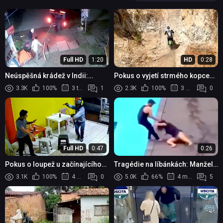
Full HD
1:20
HD
0:28
Neúspěšná krádež v Indii:
Pokus o vyjetí strmého kopce
Zloději vytrhli celý bankomat,
na krosce
3.3K
100%
3 týdny
1
2.3K
100%
3 měsíce
0
ale nedokázali ho odnést
Full HD
0:47
0:26
Pokus o loupež u začínajícího
Tragédie na líbánkách: Manžel
podnikatele v Santo Domingo
se pokusil utopit svou
3.1K
100%
4 měsíce
0
5.0K
66%
4 měsíce
5
de los Tsáchilas
novomanželku v hotelovém
bazénu