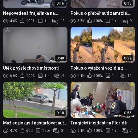
0:16
0:18
Nepovedená frajeřinka na
Pokus o přeběhnutí zamrzlé
motorce
řeky v Plzni
4.6K
100%
1 rok
12
6.5K
100%
1 rok
9
0:40
0:22
Útěk z výslechové místnosti
Pokus o vytažení vozidla z
příkopu
6.6K
100%
1 rok
9
4.1K
100%
1 rok
11
0:10
0:55
Muž se pokusil nastartovat auto
Tragický incident na Floridě
pomocí elektrického rozvaděče
4.7K
60%
1 rok
3
6.1K
100%
1 rok
7
se 110V