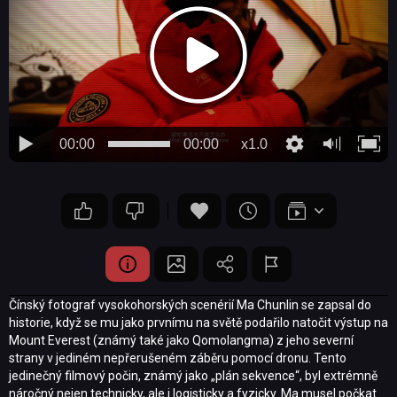
00:00
00:00
x1.0
Čínský fotograf vysokohorských scenérií Ma Chunlin se zapsal do
historie, když se mu jako prvnímu na světě podařilo natočit výstup na
Mount Everest (známý také jako Qomolangma) z jeho severní
strany v jediném nepřerušeném záběru pomocí dronu. Tento
jedinečný filmový počin, známý jako „plán sekvence“, byl extrémně
náročný nejen technicky, ale i logisticky a fyzicky. Ma musel počkat