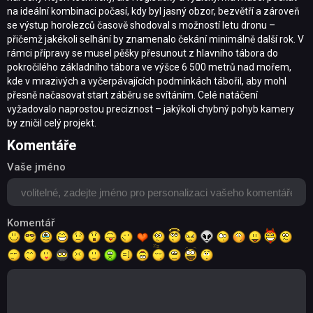
na ideální kombinaci počasí, kdy byl jasný obzor, bezvětří a zároveň
se výstup horolezců časově shodoval s možností letu dronu –
přičemž jakékoli selhání by znamenalo čekání minimálně další rok. V
rámci přípravy se musel pěšky přesunout z hlavního tábora do
pokročilého základního tábora ve výšce 6 500 metrů nad mořem,
kde v mrazivých a vyčerpávajících podmínkách tábořil, aby mohl
přesně načasovat start záběru se svítáním. Celé natáčení
vyžadovalo naprostou preciznost – jakýkoli chybný pohyb kamery
by zničil celý projekt.
Komentáře
Vaše jméno
Komentář