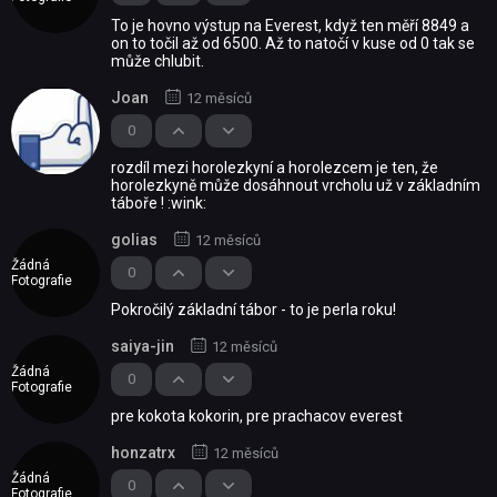
To je hovno výstup na Everest, když ten měří 8849 a
on to točil až od 6500. Až to natočí v kuse od 0 tak se
může chlubit.
Joan
12 měsíců
0
rozdíl mezi horolezkyní a horolezcem je ten, že
horolezkyně může dosáhnout vrcholu už v základním
táboře ! :wink:
golias
12 měsíců
Žádná
0
Fotografie
Pokročilý základní tábor - to je perla roku!
saiya-jin
12 měsíců
Žádná
0
Fotografie
pre kokota kokorin, pre prachacov everest
honzatrx
12 měsíců
Žádná
0
Fotografie