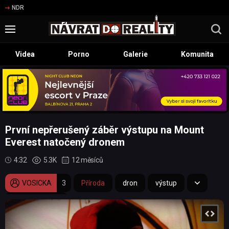
NDR
Videa
Porno
Galerie
Komunita
První nepřerušený záběr výstupu na Mount
Everest natočený dronem
4:32
5.3K
12 měsíců
VOSICKA
3
Příroda
dron
výstup
Mount Everest