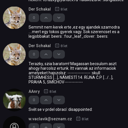
Der Schakal
8 let
0
Semmit nem kerek erte ,ez egy ajandek szamodra
....mert egy tokos gyerek vagy. Sok szerencset es a
legjobbakat :beers: :four_leaf_clover: :beers:
Der Schakal
8 let
0
Terazky, szia baratom! Magassan becsulom aszt
ahogy harcolsz ertunk. Itt vannak az informaciok
amelyeket hajszolsz: ---------------- :skull:
STURMHESS [...], NÁMĚSTÍ 14. ŘÍJNA Č.P. [.../...],
PRAHA 5, SMÍCHOV-------------
AAnry
8 let
0
Svět se v prdel obrací :disappointed:
w.vaclavik@seznam.cz
8 let
0