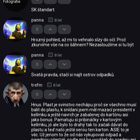
Fotografie
SK štandart.
panna
8 let
0
Hrozný pohled, až mi to vehnalo slzy do očí. Proč
zkurvíme vše na co šáhnem? Nezasloužíme si tu být
panna
8 let
0
Svatá pravda, stačí si najít ostrov odpadků.
trefm
8 let
0
Hnus. Plast je svinstvo nechápu proč se všechno musí
balit do plastu, k snídani jsem měl mazací president v
kelímku a ještě navrch je zabalenej do kartónu asi
jako bonus. Pamatuju si pribináčky v kartovým
kelímku, jó ale bylo to drahý tak to začali dávat do
plastu a teď nato ještě serou ten karton. ASIE to je
věc. Už jenom to že od nás vykupovali odpad a
najednou přestali, podle mě ho vyváželi do oceánu asi