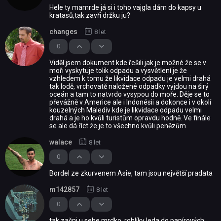
Hele ty mamrde já si i toho vajgla dám do kapsy u
kratasů,tak zavři držku ju?
changes
8 let
0
Viděl jsem dokument kde řešili jak je možné že se v
moři vyskytuje tolik odpadu a vysvětlení je že
vzhledem k tomu že likvidace odpadu je velmi drahá
tak lodě, vrchovatě naložené odpadky vyjdou na širý
oceán a tam to natvrdo vysypou do moře. Děje se to
převážně v Americe ale i Indonésii a dokonce i v okolí
kouzelných Malediv kde je likvidace odpadu velmi
drahá a je ho kvůli turistům opravdu hodně. Ve finále
se ale dá říct že je to všechno kvůli penězům.
walace
8 let
0
Bordel ze zkurvenem Asie, tam jsou největší pradata
m142857
8 let
0
tak začni u sebe mrdko, rohlíky leda do papírových