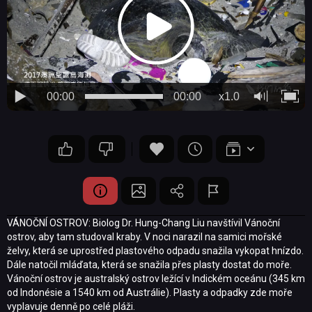
00:00
00:00
x1.0
VÁNOČNÍ OSTROV: Biolog Dr. Hung-Chang Liu navštívil Vánoční
ostrov, aby tam studoval kraby. V noci narazil na samici mořské
želvy, která se uprostřed plastového odpadu snažila vykopat hnízdo.
Dále natočil mláďata, která se snažila přes plasty dostat do moře.
Vánoční ostrov je australský ostrov ležící v Indickém oceánu (345 km
od Indonésie a 1540 km od Austrálie). Plasty a odpadky zde moře
vyplavuje denně po celé pláži.