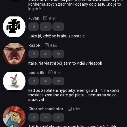
korálema,abych zachránil oceány od plastu...no je to
logické
kuvap
8 let
0
Jako já, když se hrabu z postele.
RazoR
8 let
0
Itálie. Na vlastní oči jsem to viděl v Neapoli.
pedro85
8 let
0
ked po zaplateni hypoteky, enerrgii atd ... ti na konci
mesiaca zostane este pol platu ... nemas sa na co
stazovat ...
Chorochronchotor
8 let
0
Tak to máš skromnou manželku a nenáročný děti