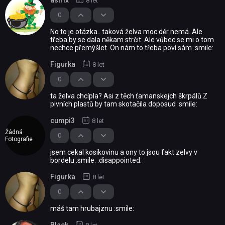
astrix
8 let
0
No to je otázka.. taková želva moc děr nemá..Ale
třeba by se dala někam strčit. Ale vůbec se mi o tom
nechce přemýšlet. On nám to třeba poví sám :smile:
Figurka
8 let
0
ta želva chcípla? Asi z těch ťamanskejch škrpálů.Z
pivních plastů by tam skotačila doposud :smile:
cumpi3
8 let
Žádná
0
Fotografie
jsem cekal kosikovinu a ony to jsou fakt zelvy v
bordelu :smile: :disappointed:
Figurka
8 let
0
máš tam hrubajznu :smile: