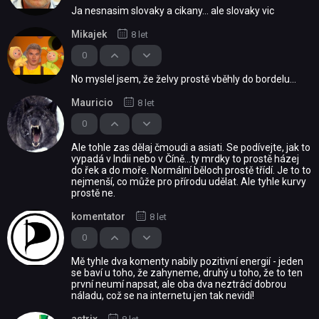
Ja nesnasim slovaky a cikany... ale slovaky vic
Mikajek
8 let
0
No myslel jsem, že želvy prostě vběhly do bordelu...
Mauricio
8 let
0
Ale tohle zas dělaj čmoudi a asiati. Se podívejte, jak to
vypadá v Indii nebo v Číně...ty mrdky to prostě házej
do řek a do moře. Normální běloch prostě třídí. Je to to
nejmenší, co může pro přírodu udělat. Ale tyhle kurvy
prostě ne.
komentator
8 let
0
Mě tyhle dva komenty nabily pozitivní energií - jeden
se baví u toho, že zahyneme, druhý u toho, že to ten
první neumí napsat, ale oba dva neztrácí dobrou
náladu, což se na internetu jen tak nevidí!