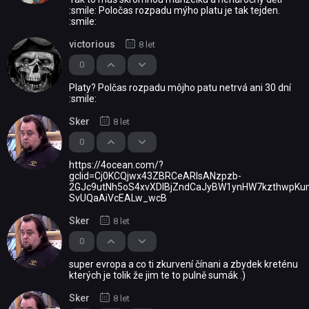
:smile: Poločas rozpadu mýho platu je tak tejden.
:smile:
victorious
8 let
0
Platy? Polčas rozpadu môjho patu netrvá ani 30 dní
:smile:
Sker
8 let
0
https://4ocean.com/?
gclid=Cj0KCQjwx43ZBRCeARIsANzpzb-
2GJc9utNh5oS4xvXDlBjZndCaJyBW1ynHW7kzthwpKu
SvUQaAiVcEALw_wcB
Sker
8 let
0
super evropa a co ti zkurvení čínani a zbydek kreténu
kterých je tolik že jim te to pulně sumák .)
Sker
8 let