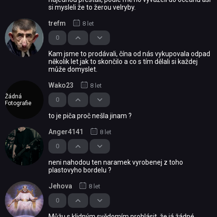
si mysleli že to žerou velryby.
trefm
8 let
0
Kam jsme to prodávali, čína od nás vykupovala odpad
několik let jak to skončilo a co s tím dělali si každej
může domyslet.
Wako23
8 let
Žádná
0
Fotografie
to je piča proč nešla jinam ?
Anger4141
8 let
0
neni nahodou ten naramek vyrobenej z toho
plastovyho bordelu ?
Jehova
8 let
0
Můžu s klidným svědomím prohlásit, že já žádné