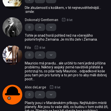
Dle zkušeností s košíkem, v té nejneuvěřitelnější...
:smile:
Dokonalý Gentleman
8 let
0
Tohle je snad horší pohled než na včerejšího
polomrtvýho Zemana. Je mi líto želv i Zemana.
Filo
8 let
0
Mauricio má pravdu... ale určitě to není jediná příčina
problému. Některý asijský země navštívili přátelé a
potcrzují to, co píše tady Mauricio... odpadkové koše
jsou tam jen pro turisty a to jen pro to aby měli dobrej
pocit...
Alex deLarge
8 let
0
Plasty jsou i v Mariánském příkopu. Nejhlubším místě
planety. Ale jsou to vaše děti, co budou v tom světě žít,
tak co. Planeta se bez lidí obejde bez problémů.