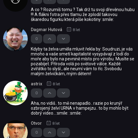
A co ? Rozumíš tomu ? Tak drž tu svoji dřevěnou hubu
!!! A flákni fotra přes tlamu že zplodil takovou
škaredou figurku která píše kokotiny :smile:
Dagmar Hutová
8 let
0
Kdyby ta želva uměla mluvit řekla by: Soudruzi, je vás
mnoho a vaše smetí kapitalisté vysypávají z lodí do
moře aby bylo na pevnině místo pro výrobu. Musíte se
pozabíjet. Příroda volá po světové válce. Každé
zvířátko to slyší , ale neumí vám to říc. Svobodu
malým želvičkám, mým dětem!
astrix
8 let
0
Aha, no vidiš.. to mě nenapadlo.. razie po krunýř
ozbrojený želví URNA v hampejzu.. to by mohlo být
dobrý video...:smile: :smile:
Otvor
8 let
0