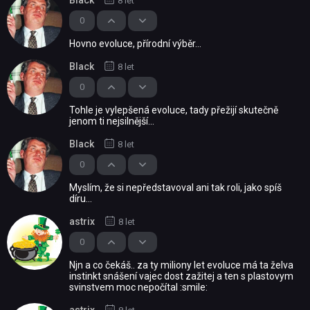
Black
8 let
0
Hovno evoluce, přírodní výběr...
Black
8 let
0
Tohle je vylepšená evoluce, tady přežijí skutečně
jenom ti nejsilnější...
Black
8 let
0
Myslím, že si nepředstavoval ani tak roli, jako spíš
díru...
astrix
8 let
0
Njn a co čekáš.. za ty miliony let evoluce má ta želva
instinkt snášení vajec dost zažitej a ten s plastovym
svinstvem moc nepočítal :smile: