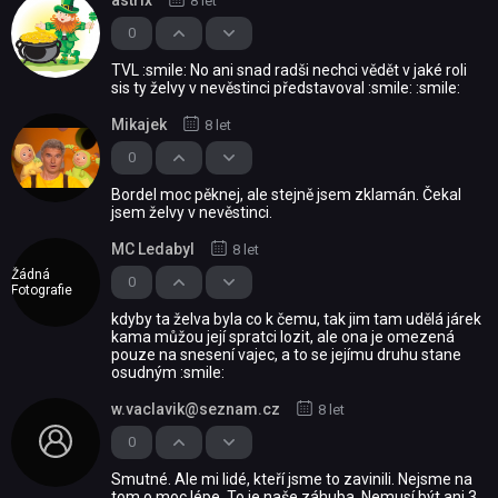
astrix
8 let
0
TVL :smile: No ani snad radši nechci vědět v jaké roli
sis ty želvy v nevěstinci představoval :smile: :smile:
Mikajek
8 let
0
Bordel moc pěknej, ale stejně jsem zklamán. Čekal
jsem želvy v nevěstinci.
MC Ledabyl
8 let
Žádná
0
Fotografie
kdyby ta želva byla co k čemu, tak jim tam udělá járek
kama můžou její spratci lozit, ale ona je omezená
pouze na snesení vajec, a to se jejímu druhu stane
osudným :smile:
w.vaclavik@seznam.cz
8 let
0
Smutné. Ale mi lidé, kteří jsme to zavinili. Nejsme na
tom o moc lépe. To je naše záhuba. Nemusí být ani 3