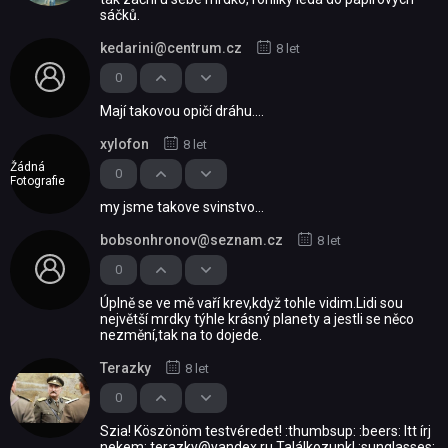
sáčků.
kedarini@centrum.cz
8 let
0
Mají takovou opičí dráhu....
xylofon
8 let
Žádná
0
Fotografie
my jsme takove svinstvo...
bobsonhronov@seznam.cz
8 let
0
Úplně se ve mě vaří krev,když tohle vidim.Lidi sou
největší mrdky týhle krásný planety a jestli se něco
nezmění,tak na to dojede.
Terazky
8 let
0
Szia! Köszönöm testvéredet! :thumbsup: :beers: Itt írj
nekem: terazky@yandex.ru Találkozunk! :sunglasses: