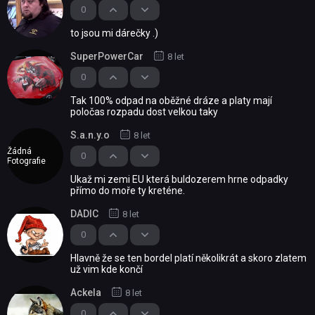
0
to jsou mi dárečky .)
SuperPowerCar
8 let
0
Tak 100% odpad na oběžné dráze a platy mají
poločas rozpadu dost velkou taky
S.a.n.y.o
8 let
Žádná
0
Fotografie
Ukaž mi zemi EU která buldozerem hrne odpadky
přímo do moře ty kreténe.
DADIC
8 let
0
Hlavně že se ten bordel platí několikrát a skoro zlatem
už vim kde končí
Ackela
8 let
0