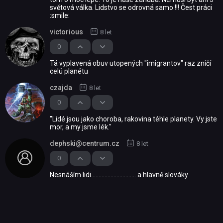
světová válka. Lidstvo se odrovná samo !!! Čest práci
:smile:
victorious
8 let
0
Tá vyplavená obuv utopených "imigrantov" raz zničí
celú planétu
czajda
8 let
0
"Lidé jsou jako choroba, rakovina téhle planety. Vy jste
mor, a my jsme lék."
dephski@centrum.cz
8 let
0
Nesnáším lidi.............................. a hlavně slováky