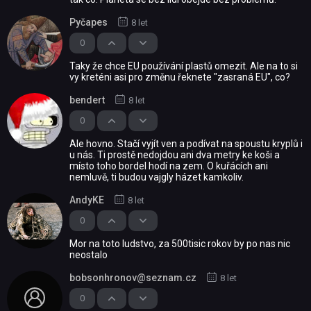
Pyčapes
8 let
0
Taky že chce EU používání plastů omezit. Ale na to si
vy kreténi asi pro změnu řeknete "zasraná EU", co?
bendert
8 let
0
Ale hovno. Stačí vyjít ven a podívat na spoustu kryplů i
u nás. Ti prostě nedojdou ani dva metry ke koši a
místo toho bordel hodí na zem. O kuřácích ani
nemluvě, ti budou vajgly házet kamkoliv.
AndyKE
8 let
0
Mor na toto ludstvo, za 500tisic rokov by po nas nic
neostalo
bobsonhronov@seznam.cz
8 let
0