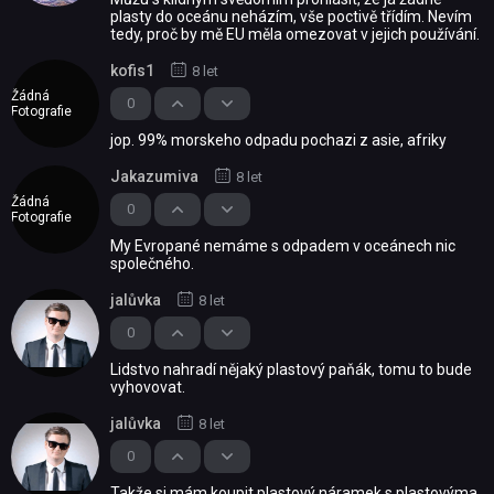
plasty do oceánu neházím, vše poctivě třídím. Nevím
tedy, proč by mě EU měla omezovat v jejich používání.
kofis1
8 let
Žádná
0
Fotografie
jop. 99% morskeho odpadu pochazi z asie, afriky
Jakazumiva
8 let
Žádná
0
Fotografie
My Evropané nemáme s odpadem v oceánech nic
společného.
jalůvka
8 let
0
Lidstvo nahradí nějaký plastový paňák, tomu to bude
vyhovovat.
jalůvka
8 let
0
Takže si mám koupit plastový náramek s plastovýma