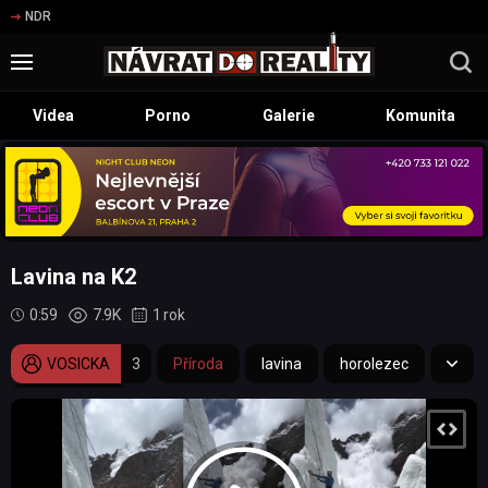
NDR
Videa
Porno
Galerie
Komunita
Lavina na K2
0:59
7.9K
1 rok
VOSICKA
3
Příroda
lavina
horolezec
horolezectví