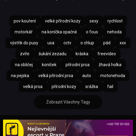
pov kouření
velké přírodní kozy
sexy
rychlost
motorkář
na koníčka opačně
o fous
nehoda
výstřik do pusy
usa
cctv
o chlup
pád
xxx
zvíře
šukání zezadu
kráska
freevideo
na obličej
koníček
přírodní prsa
žhavá holka
na pejska
velká přírodní prsa
auto
motonehoda
velká prsa
přírodní kozy
srážka
fail
Zobrazit Všechny Tagy