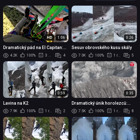
HD
1:06
0:26
Dramatický pád na El Capitan:
Sesuv obrovského kusu skály
Horolezci se v Yosemitském
4.2K
100%
3 měsíce
4
7.0K
100%
1 rok
5
národním parku utrhl kus skalní
stěny
0:59
0:35
Lavina na K2
Dramatický únik horolezců:
Běželi o život, když na vrcholu
7.9K
100%
1 rok
2
7.5K
100%
1 rok
8
hory začala erupce