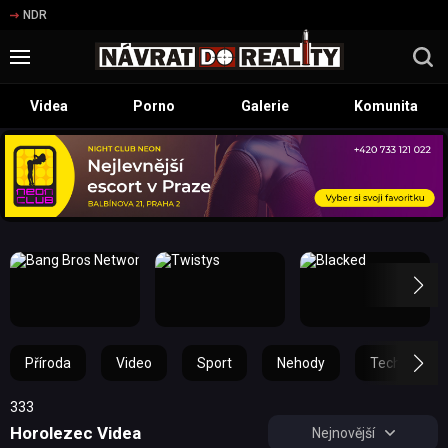
NDR
Videa
Porno
Galerie
Komunita
Příroda
Video
Sport
Nehody
Technika
333
Horolezec Videa
Nejnovější