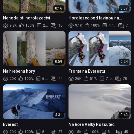
0:16
0:57
Nehoda při horolezectví
Horolezec pod lavinou na
ledovci
9.8K
100%
2 roky
10
9.1K
100%
4 roky
7
0:59
0:24
Na hřebenu hory
Fronta na Everestu
20K
100%
6 let
44
26K
51%
7 let
70
4:31
0:40
Everest
Na hoře Velký Rozsutec
20K
100%
8 let
37
18K
100%
8 let
45