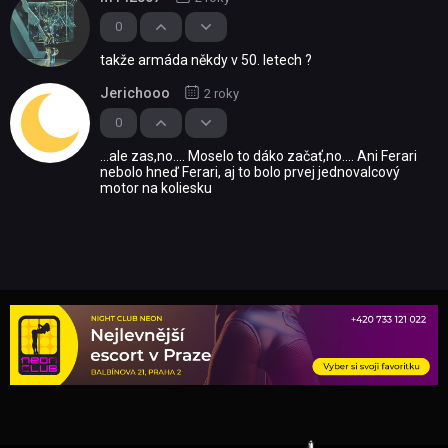
0
takže armáda někdy v 50. letech ?
Jerichooo
2 roky
0
...ale zas,no.... Moselo to dáko začať,no.... Ani Ferari
nebolo hneď Ferari, aj to bolo prvej jednovalcový
motor na koliesku