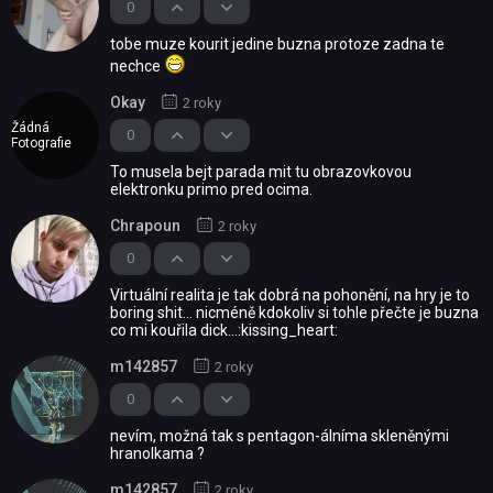
0
tobe muze kourit jedine buzna protoze zadna te
nechce
Okay
2 roky
Žádná
0
Fotografie
To musela bejt parada mit tu obrazovkovou
elektronku primo pred ocima.
Chrapoun
2 roky
0
Virtuální realita je tak dobrá na pohonění, na hry je to
boring shit... nicméně kdokoliv si tohle přečte je buzna
co mi kouřila dick...:kissing_heart:
m142857
2 roky
0
nevím, možná tak s pentagon-álníma skleněnými
hranolkama ?
m142857
2 roky