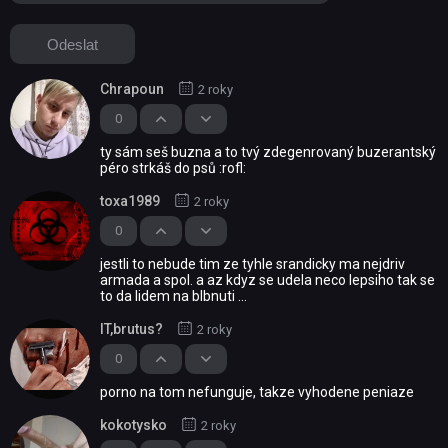
Chrapoun
2 roky
0
ty sám seš buzna a to tvý zdegenrovaný buzerantský
péro strkáš do psů :rofl:
toxa1989
2 roky
0
jestli to nebude tim ze tyhle srandicky ma nejdriv
armada a spol. a az kdyz se udela neco lepsiho tak se
to da lidem na blbnuti ...
IT,brutus?
2 roky
0
porno na tom nefunguje, takze vyhodene peniaze
kokotysko
2 roky