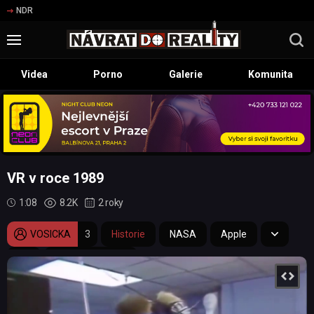
NDR
Videa
Porno
Galerie
Komunita
VR v roce 1989
1:08
8.2K
2 roky
VOSICKA
3
Historie
NASA
Apple
VR
Apple Vision Pro