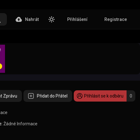
Nahrát
Přihlášení
Registrace
t Zprávu
Přidat do Přátel
Přihlásit se k odběru
0
mace
e:
Žádné Informace