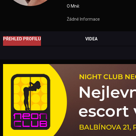
O Mně:
Žádné Informace
PŘEHLED PROFILU
VIDEA