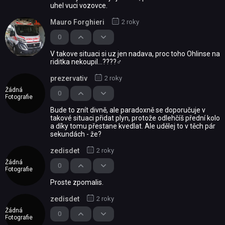
uhel vuci vozovce.
Mauro Forghieri
2 roky
0
V takove situaci si uz jen nadava, proc toho Ohlinse na
riditka nekoupil...????♂
prezervativ
2 roky
Žádná
0
Fotografie
Bude to znít divně, ale paradoxně se doporučuje v
takové situaci přidat plyn, protože odlehčíš přední kolo
a díky tomu přestane kvedlat. Ale udělej to v těch pár
sekundách - že?
zedisdet
2 roky
Žádná
0
Fotografie
Proste zpomalis.
zedisdet
2 roky
Žádná
0
Fotografie