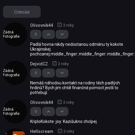
Olivovnik44
2 roky
Žádná
0
Fotografie
Padlá hovna nikdy nedostanou odměnu ty kokote
Ukrajinskej
pochcanej:middle_finger::middle_finger::middle_finger:
DejvidCZ
2 roky
Žádná
0
Fotografie
Nemáš náhodou kontakt na rodiny těch padlých
hrdinů? Bych jim chtěl finančně pomoct jestli to
potřebují.
Olivovnik44
2 roky
Žádná
0
Fotografie
KriploKokote :joy: Kazišukno chcípej
Hellscream
2 roky