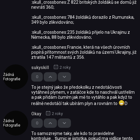
:skull_crossbones:Z 822 britských žoldáků se domů již
nevrátí 360;
:skull_crossbones:784 žoldáků dorazilo z Rumunska,
349 bylo zlikvidováno;
:skull_crossbones:235 žoldáků přijelo na Ukrajinu z
Německa, 88 bylo zlikvidováno;
:skull_crossbones:Francie, která na všech úrovních
popírá přítomnost svých žoldáků na území Ukrajiny, již
ztratila 147 militantů z 356.
sukyskill
2 roky
Žádná
0
Fotografie
To je stejný jako že předokolku z nedotáčivosti
vytáhneš plynem, v zatáčce kde to naschvál ustřelím
a pak přidám čumím jak mě to vytáhlo a pak když to
reálně nedotáčí tak ubírám plyn a rovnám to
D
Okay
2 roky
Žádná
0
Fotografie
To samozrejme taky, ale kdo to pravidelne
kontroluje... tlumic je jistotka, pokud ma vidlice tento