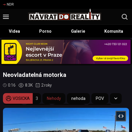
NDR
Videa
Porno
Galerie
Komunita
Neovladatelná motorka
0:16
8.3K
2 roky
VOSICKA
3
Nehody
nehoda
POV
o fous
motorkář
motonehoda
motorka
přežití
o chlup