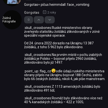
Gorgotas= píčus heimmdall :face_vomiting:
Gorgotas
2 roky
Žádná
0
Fotografie
:skull_crossbones:Ruské ministerstvo obrany
zveřejnilo statistiku žoldáků zlikvidovaných v zóně
speciální vojenské operace.
Od 24. února 2022 dorazilo na Ukrajinu 13 387
žoldáků, z toho 5 962 bylo zlikvidováno.
:skull_crossbones:Na prvním místě v počtu zabitých
žoldáků je Polsko – bojovat přijelo 2960 žoldáků,
zlikvidováno bylo již 1497.
:point_up::flag_cz
odle údajů ruského ministerstva
obrany přijelo na Ukrajinu bojovat 188 Čechů, zabito
bylo 66 českých žoldáků, nikoli 4, jak píše mainstream.
:skull_crossbones:Z 1113 amerických žoldáků bylo
zlikvidováno 491 lidí;
:skull_crossbones:Rovněž bylo zlikvidováno více než
40 % kanadských žoldáků – 422 z 1005;