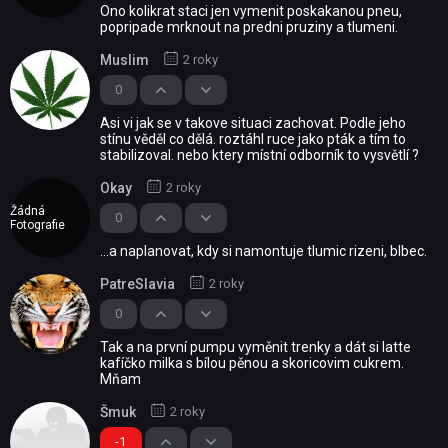
Ono kolikrat staci jen vymenit poskakanou pneu,
popripade mrknout na predni pruziny a tlumeni.
Muslim
2 roky
0
Asi vi jak se v takove situaci zachovat. Podle jeho
stínu věděl co dělá. roztáhl ruce jako pták a tím to
stabilizoval. nebo ktery místní odborník to vysvětlí ?
Okay
2 roky
Žádná
0
Fotografie
...a naplanovat, kdy si namontuje tlumic rizeni, blbec.
PatreSlavia
2 roky
0
Tak a na první pumpu vyměnit trenky a dát si latte
kafíčko milka s bílou pěnou a skoricovim cukrem.
Mňam
Šmuk
2 roky
-1