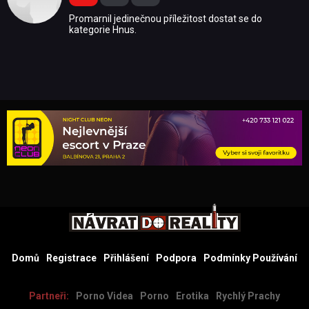
Promarnil jedinečnou příležitost dostat se do
kategorie Hnus.
Domů
Registrace
Přihlášení
Podpora
Podmínky Používání
Partneři:
Porno Videa
Porno
Erotika
Rychlý Prachy