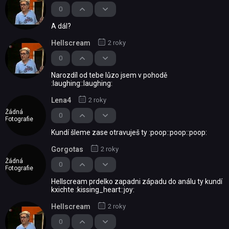
0
A dál?
Hellscream
2 roky
0
Narozdíl od tebe lůzo jsem v pohodě
:laughing::laughing:
Lena4
2 roky
Žádná
0
Fotografie
Kundí šleme zase otravuješ ty :poop::poop::poop:
Gorgotas
2 roky
Žádná
0
Fotografie
Hellscream prdelko zapadni západu do análu ty kundí
kxichte :kissing_heart::joy:
Hellscream
2 roky
0