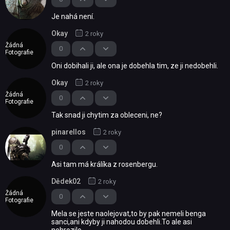
Je nahá není.
Okay
2 roky
Žádná
0
Fotografie
Oni dobihali ji, ale ona je dobehla tim, ze ji nedobehli.
Okay
2 roky
Žádná
0
Fotografie
Tak snad ji chytim za obleceni, ne?
pinarellos
2 roky
0
Asi tam má králíka z rosenbergu.
Dědek02
2 roky
Žádná
0
Fotografie
Mela se jeste naolejovat,to by pak nemeli benga
sanci,ani kdyby ji nahodou dobehli.To ale asi