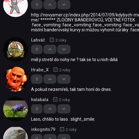
0
http://novysmer.cz/index.php/2014/07/09/kdybych-
me/ ******* ZLOČINY BANDEROVCŮ, VČETNĚ FOTEK
:face_vomiting::face_vomiting::face_vomiting::face_vo
místní banderovský kurvy si můžou vyhonit čůráky :fac
Lahváč
2 roky
0
měl ji stretil do nohy ne ? tak se to u nich dělá
Hrabe_X
2 roky
0
A pokud nezemřeli, tak tam honí do dnes.
halabala
2 roky
0
Laso, chtělo to laso. :slight_smile:
inkognito79
2 roky
0