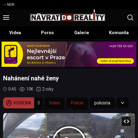
NDR
Videa
Porno
Galerie
Komunita
Nahánení nahé ženy
0:45
10K
2 roky
VOSICKA
3
Video
Policie
policista
nahota
naháč
žena
nahá