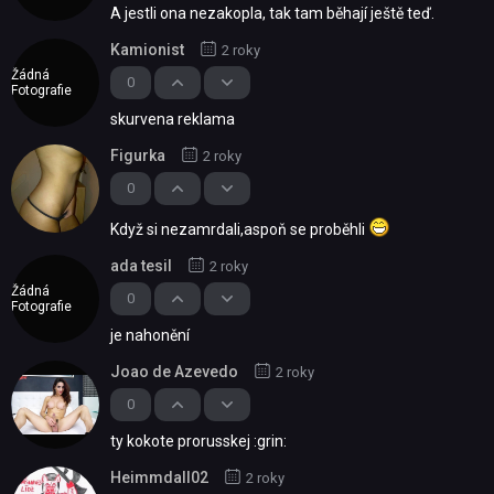
A jestli ona nezakopla, tak tam běhají ještě teď.
Kamionist
2 roky
Žádná
0
Fotografie
skurvena reklama
Figurka
2 roky
0
Když si nezamrdali,aspoň se proběhli
ada tesil
2 roky
Žádná
0
Fotografie
je nahonění
Joao de Azevedo
2 roky
0
ty kokote prorusskej :grin:
Heimmdall02
2 roky