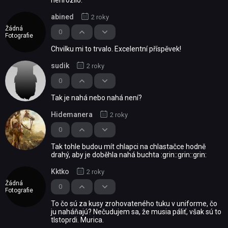
nehrozilo.
abined
2 roky
Žádná
0
Fotografie
Chvilku mi to trvalo. Excelentní příspěvek!
sudik
2 roky
0
Tak je nahá nebo nahá není?
Hidemanera
2 roky
0
Tak tohle budou mít chlapci na chlastačce hodně
drahý, aby je doběhla nahá buchta :grin::grin::grin:
Kktko
2 roky
Žádná
0
Fotografie
To čo sú za kusy zrohovateného tuku v uniforme, čo
ju naháňajú? Nečudujem sa, že musia páliť, však sú to
tlstoprdi. Murica.