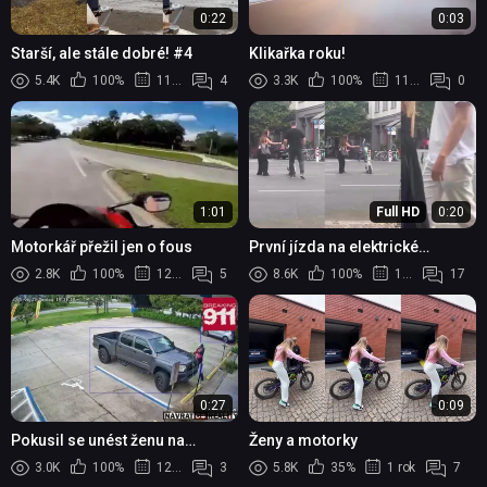
0:22
0:03
Starší, ale stále dobré! #4
Klikařka roku!
5.4K
100%
11 měsíců
4
3.3K
100%
11 měsíců
0
1:01
Full HD
0:20
Motorkář přežil jen o fous
První jízda na elektrické
koloběžce...
2.8K
100%
12 měsíců
5
8.6K
100%
12 měsíců
17
0:27
0:09
Pokusil se unést ženu na
Ženy a motorky
parkovišti: Zadrželi ho po
3.0K
100%
12 měsíců
3
5.8K
35%
1 rok
7
divoké honičce