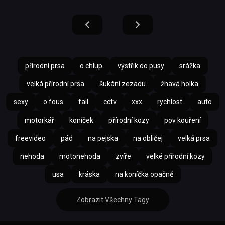
přírodní prsa
o chlup
výstřik do pusy
srážka
velká přírodní prsa
šukání zezadu
žhavá holka
sexy
o fous
fail
cctv
xxx
rychlost
auto
motorkář
koníček
přírodní kozy
pov kouření
freevideo
pád
na pejska
na obličej
velká prsa
nehoda
motonehoda
zvíře
velké přírodní kozy
usa
kráska
na koníčka opačně
Zobrazit Všechny Tagy