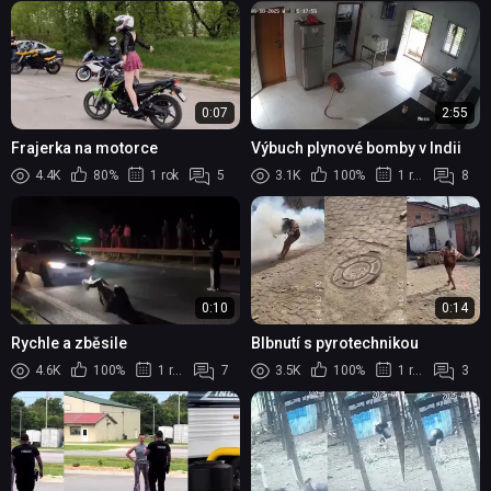
0:07
2:55
Frajerka na motorce
Výbuch plynové bomby v Indii
4.4K
80%
1 rok
5
3.1K
100%
1 rok
8
0:10
0:14
Rychle a zběsile
Blbnutí s pyrotechnikou
4.6K
100%
1 rok
7
3.5K
100%
1 rok
3