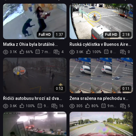
Full HD
1:37
Full HD
2:18
Matka z Ohia byla brutálně
Ruská cyklistka v Buenos Aires
napadena volně pobíhajícím
statečně zneškodnila útočníka
3.1K
66%
7 měsíců
4
3.6K
100%
8 měsíců
0
psem před základní školou
při pokusu o loupež
0:12
0:11
Řidiči autobusu hrozí až dva
Žena sražena na přechodu v
roky vězení za přejetí ženy
Colatině - řidič z místa ujel
3.6K
100%
9 měsíců
16
305
80%
9 měsíců
5