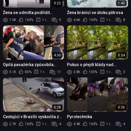
0:22
1:43
Žena se odmítla podřídit
Žena bránící se útoku pštrosa
příkazům policisty...
7.0K
100%
1 rok
5
4.6K
100%
1 rok
8
4:30
0:34
Opilá pasažérka způsobila
Pokus o přejití klády nad
výtržnost v letadle, musela být
vodou...
5.1K
80%
1 rok
11
3.8K
100%
1 rok
3
spoutána a odvedena policií
0:28
0:26
Cestující v Brazílii vyskočila z
Pyrotechnika
jedoucího Uberu, aby se
2.7K
100%
1 rok
4
4.4K
100%
1 rok
4
vyhnula platbě