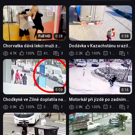
Full HD
0:28
0:58
Chorvatka dává lekci muži z
Dodávka v Kazachstánu srazila
ulice
na chodníku matku s dítětem:
4.7K
100%
4 týdny
3
2.2K
100%
1 měsíc
1
Žena skončila s těžkým
zraněním v nemo...
0:09
0:16
Chodkyně ve Zlíně doplatila na
Motorkář při jízdě po zadním
riskantní přebíhání silnice
kole smetl přecházející ženu
3.0K
100%
3 měsíce
1
2.8K
100%
3 měsíce
2
mimo přechod: Srazilo ji
projíždějící ...