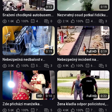
0:13
0:19
Sražení chodkyně autobusem
Nezvratný osud potkal řidičku
na přechodu v Porto Alegre
vystupující ze zaparkovaného
1.6K
100%
4 měsíce
0
2.1K
100%
4 měsíce
3
auta
0:19
Full HD
0:19
Nebezpečná nedbalost v
Nebezpečný incident na
Indauru: Mladá žena se zranila
nádraží: Uvolněné dřevo mezi
3.0K
100%
5 měsíců
3
4.9K
100%
6 měsíců
5
po pádu do odkryté kanalizace
kolejemi vážně zranilo ženu
HD
0:10
Full HD
0:22
Zde přichází manželka...
Žena kladla odpor policistovi,
ten ji zpacifikoval taserem
5.6K
100%
7 měsíců
5
4.6K
100%
7 měsíců
1