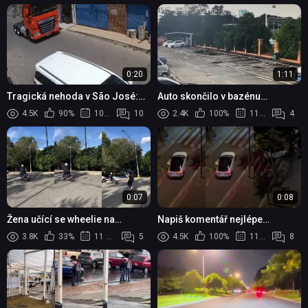
0:20
1:11
Tragická nehoda v São José:
Auto skončilo v bazénu
žena zemřela, dítě přežilo
plaveckého centra, řidičku s
4.5K
90%
10 měsíců
10
2.4K
100%
11 měsíců
4
dítětem zachránili kolemjdoucí
0:07
0:08
Žena učící se wheelie na
Napiš komentář nejlépe
motorce
vystihující video #5
3.8K
33%
11 měsíců
5
4.5K
100%
11 měsíců
8