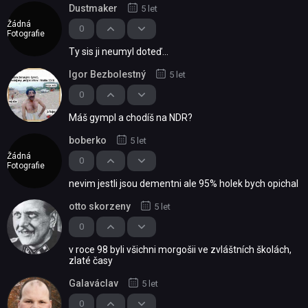
Dustmaker
5 let
Žádná
0
Fotografie
Ty sis ji neumyl doteď...
Igor Bezbolestný
5 let
0
Máš gympl a chodíš na NDR?
boberko
5 let
Žádná
0
Fotografie
nevim jestli jsou dementni ale 95% holek bych opichal
otto skorzeny
5 let
0
v roce 98 byli všichni morgošii ve zvláštních školách,
zlaté časy
Galaváclav
5 let
0