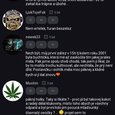
zatiaľ iba trápne a úbohé...
LjukTojeFuk
5 let
0
Nem ertelek, furan beszelsz
newek23
5 let
0
Nech být, můj první zářez v 15ti tj kolem roku 2001
byla buchtička, která mě až zaskočila tím jakej prales
měla. Pak jsme spolu chvíli chodili, tak jsem jí říkal, že
by to mohla trochu kultivovat, ale nechtěla, že prý není
dítě. Postavičku i xichtík měla moc pěknej a klidně
bych si jí dal znovu
Muslim
5 let
0
pěkný holky. Taky si říkáte ? - proč já byl takovej kokot
a radeji dělal klukoviny, místo toho abych je všechny
odpanil a byl první kdo jim pocucá mlaďounký
štavnatý cecičky ? ...
projel sem to