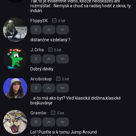
Tak to je evidentne vidno, keďže nedokážeš ani
rozmýšľať... Nemysli a choď sa radšej hodiť z okna, ty
indián.
FlippySK
5 let
0
dištančne vzdelaný ?
J.Crha
5 let
0
Dobrý děvky.
Arcibiskup
5 let
0
...a čo má ako byť? Veď klasická didžina,klasické
brejkuvánje
Gremlin
5 let
0
Lol ! Pusťte si k tomu Jump Around