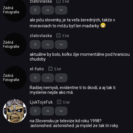
zlatovlaska
5 let
Žádná
0
Fotografie
ale piču slovenky, je ta veľa šeredných, takže v
moravciach to môžu byť len maďarky
zlatovlaska
5 let
Žádná
0
Fotografie
aktuálne by bolo, koľko žije momentálne pod hranicou
chudoby
el-fuňo
5 let
Žádná
0
Fotografie
Radšej nemysli, evidentne ti to škodí, a aj tak ti
myslenie nejde ako má.
LjukTojeFuk
5 let
0
na Slovensku je televize kd roku 1998?
:astonished::astonished: ja myslel ze tak tri roky.