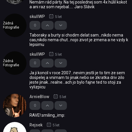
Nemám rád párty. Na tej poslednej som 4x húlil kokot
a ani raz som nejebal..... Jaro Slávik
skullWP
5 let
Žádná
0
Fotografie
Taboraky a burty si chodim delat sam...nikdo nema
cas,nikdo nema chut...nojo zivot je zmena a ne vzdy k
lepsimu
skullWP
5 let
Žádná
0
Fotografie
Ja ji koncil v roce 2007...nevim jestli je to tim ze sem
dospelej a vnimam to jinak nebo se zkratka driv zilo
jeste jinak...realne...ach jo bylo fajne ted to stoji za
vylizpicu
ArnieBlow
5 let
0
RAVE!:smiling_imp:
Rejsek
5 let