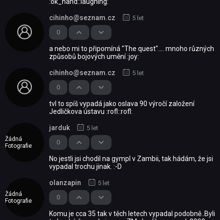
:ok_hand::laughing:
cihinho@seznam.cz
5 let
0
a nebo mi to připomíná "The quest".... mnoho různých
způsobů bojových umění :joy:
cihinho@seznam.cz
5 let
0
tvl to spíš vypadá jako oslava 90 výročí založení
Jedličkova ústavu :rofl::rofl:
jarduk
5 let
Žádná
0
Fotografie
No jestli jsi chodil na gympl v Zambii, tak hádám, že jsi
vypadal trochu jinak. :-D
olanzapin
5 let
Žádná
0
Fotografie
Komu je cca 35 tak v těch letech vypadal podobně..Byli