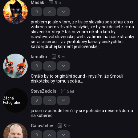
Masak
5 let
0
problem je ale v tom, ze tisice slovaku se stehuji do cr
zatimco sem v životě neslyšel, ze by nekdo sel z cr na
slovensko. stejně tak neznam nikoho kdo by
navstevoval slovenskej web. zatimco na nase stranky
se vsici serou... viz youtubovy kanaly ceskych lidi
kazdej druhej koment je slovenskej.
lamatko
5 let
0
Chtělo by to originální sound - myslím, že Šmoulí
diskotéka by tomu seděla...
SteveZedols
5 let
Žádná
0
Fotografie
ja som v pohode len či ty si v pohode a nesereš doma
na koberec
Galaváclav
5 let
0