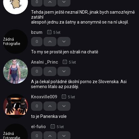
0
Tehda jsem ještě neznal NDR, jinak bych samozřejmě
zatáhl
alespoň jednu za šatny a anonymně se na ní ukojil.
bzum
5 let
Žádná
0
Fotografie
To my se prostě jen ožrali na chatě
Analni _Princ
5 let
0
A ja čekal pořádné školní porno ze Slovenska. Asi
semeno litalo az později.
KnoxviIIe009
5 let
0
to je Panenka vole
el-fuňo
5 let
Žádná
0
Fotografie