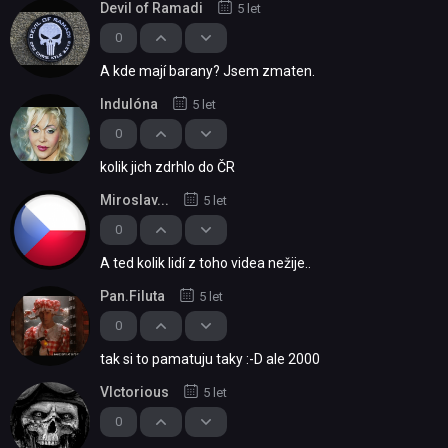
Devil of Ramadi
5 let
0
A kde mají barany? Jsem zmaten.
Indulóna
5 let
0
kolik jich zdrhlo do ČR
Miroslav...
5 let
0
A ted kolik lidí z toho videa nežije..
Pan.Filuta
5 let
0
tak si to pamatuju taky :-D ale 2000
Vlctorious
5 let
0