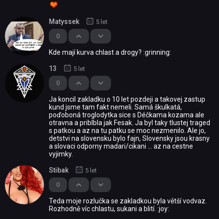
Matyssek
5 let
0
Kde mají kurva chlast a drogy? :grinning:
13
5 let
0
Ja koncil zakladku o 10 let pozdeji a takovej zastup
kund jsme tam fakt nemeli. Samá škulkatá,
poďoboná troglodytka sice s Déčkama kozama ale
otravna a priblbla jak Fesak. Ja byl taky tlustej traged
s patkou a az na tu patku se moc nezmenilo. Ale jo,
detstvi na slovensku bylo fajn, Slovensky jsou krasny
a slovaci odporny madari/cikani ... az na cestne
vyjimky.
Stibak
5 let
0
Teda moje rozlučka se zakladkou byla větší vodvaz.
Rozhodně víc chlastu, sukani a blití. :joy: