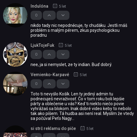
Indulóna
5 let
0
nikdo tady nic nepodněcuje, ty chudáku. Jestli máš
problém s malým pérem, zkus psychologickou
poradnu
LjukTojeFuk
5 let
0
nee, ja si nemyslet, ze ty indian. Buď dobrý.
Vemienko-Karpavé
5 let
0
Toto ti nevyšlo Košík. Len ty jediný admin tu
podnecuješ nevraživosť. Čo v tom roku boli lepšie
párty a oblečenie u vás? Keď ti niekto niečo povie
vyhrážaš sa blokom. Inak dobré video keby to nebolo
tak ako píšem. Tá hudba asi není real. Myslím že vtedy
sa počúval Peťo Nagy...
si strč reklamu do piče
5 let