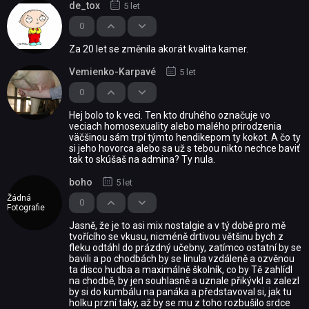
de_tox
5 let
0
Za 20 let se změnila akorát kvalita kamer.
Vemienko-Karpavé
5 let
0
Hej bolo to k veci. Ten kto druhého označuje vo
veciach homosexuality alebo malého prirodzenia
väčšinou sám trpí týmto hendikepom ty kokot. A čo ty
si jeho hovorca alebo sa už s tebou nikto nechce baviť
tak to skúšaš na admina? Ty nula.
boho
5 let
Žádná
0
Fotografie
Jasně, že je to asi mix nostalgie a v tý době pro mě
tvořícího se vkusu, nicméně drtivou většinu bych z
fleku odtáhl do prázdný učebny, zatímco ostatní by se
bavili a po chodbách by se linula vzdáleně a ozvěnou
ta disco hudba a maximálně školník, co by Tě zahlídl
na chodbě, by jen souhlasně a uznale přikývkl a zalezl
by si do kumbálu na panáka a představoval si, jak tu
holku przní taky, až by se mu z toho rozbušilo srdce