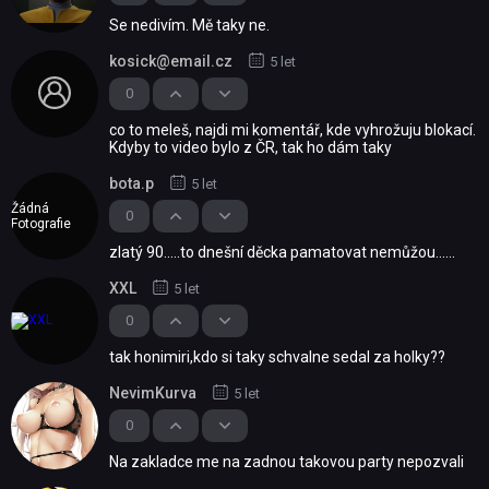
Se nedivím. Mě taky ne.
kosick@email.cz
5 let
0
co to meleš, najdi mi komentář, kde vyhrožuju blokací.
Kdyby to video bylo z ČR, tak ho dám taky
bota.p
5 let
Žádná
0
Fotografie
zlatý 90.....to dnešní děcka pamatovat nemůžou......
XXL
5 let
0
tak honimiri,kdo si taky schvalne sedal za holky??
NevimKurva
5 let
0
Na zakladce me na zadnou takovou party nepozvali