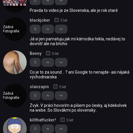
0
Pravda to video je ze Slovenska, ale je rok staré
blackjoker
5 let
Žádná
0
Fotografie
Já si jen pamatuju jak mi kámoška řekla, nedávej to
dovnitř ale na břicho
Benny
5 let
0
Co je to za sound .. ? ani Google to nenajde- asi nějaká
východniarska
olanzapin
5 let
Žádná
0
Fotografie
Zvyk..V práci hovorím a píšem po česky, aj kdekolvek
na webe..So Slovákmi po slovensky..
killthatfucker!
5 let
0