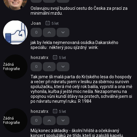
Oslavujou svojí budoucí cestu do Česka za prací za
minimální mzdu.
Joan
5 let
0
jak by řekla nejmenovaná osádka Dakarského
speciálu : některý jsou sjízdný :wink:
honzatrx
5 let
Žádná
0
Fotografie
Tak jsme šli malá parta do Krčského lesa do hospody
a večer při návratu jsem v lesíku za sběrnou surovin
spolužačku, která mě celý rok balila, vyprstil a ona mě
vyhonila, kuřba jí ještě moc nešla. Nezapomenu na
opojnou vůni kundí šťávy na prstech, schválně jsem si
po návratu neumyl ruku. R 1984
honzatrx
5 let
Žádná
0
Fotografie
Můj konec základky - školní hřiště a očekávaný
koncert spolužáků ze třídy, kteří si založili kapelu.