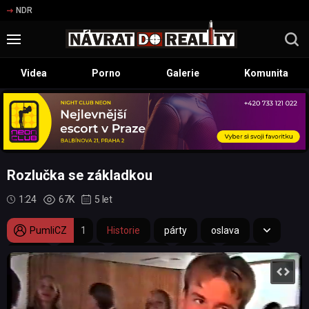
NDR
Videa
Porno
Galerie
Komunita
Rozlučka se základkou
1:24
67K
5 let
PumliCZ
1
Historie
párty
oslava
tanec
90.léta
teenager
škola
Evropa
školačka
teenka