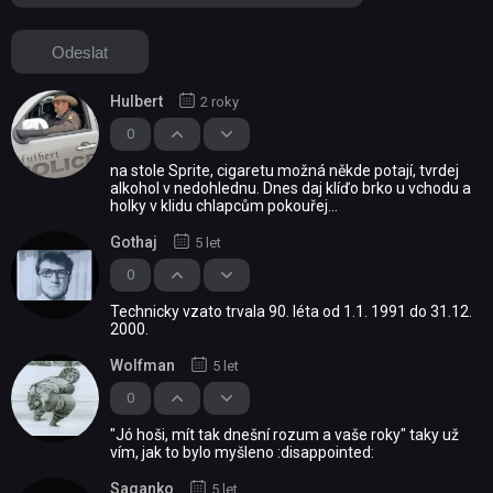
Hulbert
2 roky
0
na stole Sprite, cigaretu možná někde potají, tvrdej
alkohol v nedohlednu. Dnes daj klíďo brko u vchodu a
holky v klidu chlapcům pokouřej...
Gothaj
5 let
0
Technicky vzato trvala 90. léta od 1.1. 1991 do 31.12.
2000.
Wolfman
5 let
0
"Jó hoši, mít tak dnešní rozum a vaše roky" taky už
vím, jak to bylo myšleno :disappointed:
Saganko
5 let