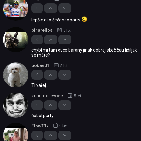
0
lepšie ako čečenec party
pinarellos
5 let
0
chybí mi tam ovce barany jinak dobrej skeč!čau lidi!jak
se máte?
boban01
5 let
0
Ti vařej....
zijuumorevoee
5 let
0
čobol party
FlowT3k
5 let
0