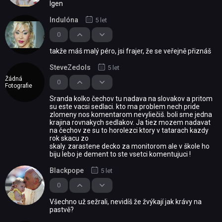
Igen
Indulóna
5 let
0
takže máš malý péro, jsi frajer, že se veřejně přiznáš
SteveZedols
5 let
Žádná
0
Fotografie
Sranda kolko čechov tu nadava na slovakov a pritom
su este vacsi sedlaci. kto ma problem nech pride
zlomeny nos komentarom nevyliečiš. boli sme jedna
krajina rovnakych sedlakov. Ja tiez mozem nadavat
na čechov ze su to horolezci ktory v tatarach kazdy
rok skacu zo
skaly. zarastene decko za monitorom ale v škole ho
biju lebo je dement to ste vsetci komentujuci !
Blackpope
5 let
0
Všechno už sežrali, nevidíš že žvýkají jak krávy na
pastvě?