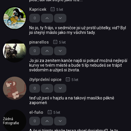
Kapricek
5 let
0
No jo, ty frájo, v sedmičce jsi už prstil učitelky, viď? Byl
jsi stejný máslo jako my všichni tady.
pinarellos
5 let
0
Jo jsi za zenitem kanče najdi si pokuď možná nejlepší
kurvy ve tvém městě a bude ti líp nebudeš se trápit
svědomím a užiješ si života.
čtyřprdelní opice
5 let
0
teď už jseš v hajzlu a na takový masíčko pěkně
zapomeň
el-fuňo
5 let
Žádná
0
Fotografie
A čo si týmto akože teraz chcel dosiahnuť? Je to