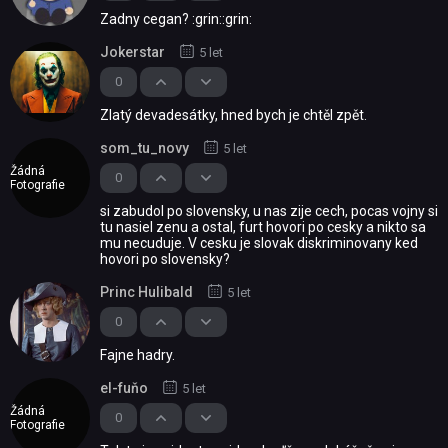
Zadny cegan? :grin::grin:
Jokerstar
5 let
0
Zlatý devadesátky, hned bych je chtěl zpět.
som_tu_novy
5 let
Žádná
0
Fotografie
si zabudol po slovensky, u nas zije cech, pocas vojny si
tu nasiel zenu a ostal, furt hovori po cesky a nikto sa
mu necuduje. V cesku je slovak diskriminovany ked
hovori po slovensky?
Princ Hulibald
5 let
0
Fajne hadry.
el-fuňo
5 let
Žádná
0
Fotografie