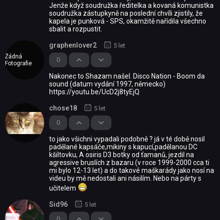
Jenže když soudružka ředitelka a kovaná komunistka
soudružka zástupkyně na poslední chvíli zjistily, že
kapela je punková - SPS, okamžitě nařídila všechno
sbalit a rozpustit.
graphenlover2
5 let
Žádná
0
Fotografie
Nakonec to Shazam našel. Disco Nation - Boom da
sound (datum vydání 1997, německo)
https://youtu.be/UcD2j8tyEjQ
chose18
5 let
0
to jako všichni vypadali podobně ? já v té době nosil
padělané kapsáče,mikiny s kapucí,padělanou DC
kšiltovku, A osiris D3 botky od ťamanů, jezdil na
agressive bruslích z bazaru (v roce 1999-2000 cca ti
mi bylo 12-13 let) a do takové maškarády jako nosí na
videu by mě nedostali ani násilím. Nebo na párty s
učitelem
Sid96
5 let
0