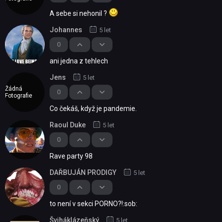
A sebe si nehonil ?
Johannes
5 let
0
ani jedna z tehlech
Jens
5 let
Žádná
0
Fotografie
Co čekáš, když je pandemie.
Raoul Duke
5 let
0
Rave party 98
DAŘBUJÁN PRODIGY
5 let
0
to není v sekci PORNO?!:sob:
Šviháklázeňský
5 let