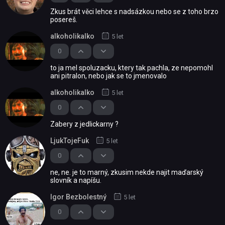
Zkus brát věci lehce s nadsázkou nebo se z toho brzo
posereš.
alkoholikalko
5 let
0
to ja mel spoluzacku, ktery tak pachla, ze nepomohl
ani pitralon, nebo jak se to jmenovalo
alkoholikalko
5 let
0
Zabery z jedlickarny ?
LjukTojeFuk
5 let
0
ne, ne. je to marný, zkusim nekde najit maďarský
slovník a napíšu.
Igor Bezbolestný
5 let
0