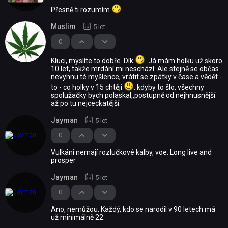
Přesně ti rozumím
Muslim
5 let
0
Kluci, myslíte to dobře. Dík
. Já mám holku už skoro
10 let, takže mrdání mi neschází. Ale stejně se občas
nevyhnu té myšlence, vrátit se zpátky v čase a vědět -
to - co holky v 15 chtějí
. kdyby to šlo, všechny
spolužačky bych polaskal,,postupně od nejhnusnější
až po tu nejceckatější.
Jayman
5 let
0
Vulkáni nemají rozlučkové kalby, voe. Long live and
prosper
Jayman
5 let
0
Ano, nemůžou. Každý, kdo se narodil v 90 letech má
už minimálně 22.