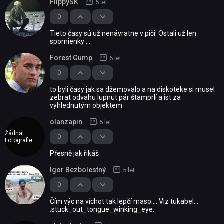
FlippySK
5 let
0
Tieto časy sú už nenávratne v piči. Ostali už len
spomienky ...
Forest Gump
5 let
0
to byli časy jak sa džemovalo a na diskoteke si musel
zebrat odvahu lupnut pár štamprlí a ist za
vyhlednutým objektem
olanzapin
5 let
Žádná
0
Fotografie
Přesně jak řikáš
Igor Bezbolestný
5 let
0
Čím výc na víchot tak lepčí maso.... Viz tukabel...
:stuck_out_tongue_winking_eye: