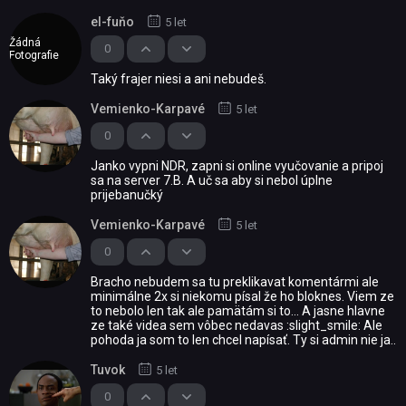
el-fuňo
5 let
Žádná
0
Fotografie
Taký frajer niesi a ani nebudeš.
Vemienko-Karpavé
5 let
0
Janko vypni NDR, zapni si online vyučovanie a pripoj
sa na server 7.B. A uč sa aby si nebol úplne
prijebanučký
Vemienko-Karpavé
5 let
0
Bracho nebudem sa tu preklikavat komentármi ale
minimálne 2x si niekomu písal že ho bloknes. Viem ze
to nebolo len tak ale pamätám si to... A jasne hlavne
ze také videa sem vôbec nedavas :slight_smile: Ale
pohoda ja som to len chcel napísať. Ty si admin nie ja..
Tuvok
5 let
0