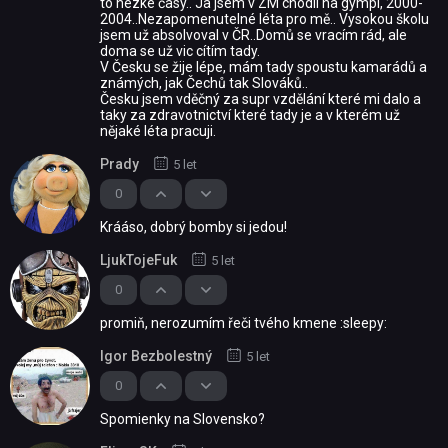
to hezké časy.. Ja jsem v ZM chodil na gympl, 2000-
2004..Nezapomenutelné léta pro mě.. Vysokou školu
jsem už absolvoval v ČR..Domů se vracím rád, ale
doma se už vic cítím tady.
V Česku se žije lépe, mám tady spoustu kamarádů a
známých, jak Čechů tak Slováků..
Česku jsem vděčný za supr vzdělání které mi dalo a
taky za zdravotnictví které tady je a v kterém už
nějaké léta pracuji.
Prady
5 let
0
Krááso, dobrý bomby si jedou!
LjukTojeFuk
5 let
0
promiň, nerozumím řeči tvého kmene :sleepy:
Igor Bezbolestný
5 let
0
Spomienky na Slovensko?