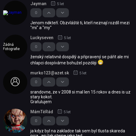
Jayman
5 let
0
Jenom někteří. Obzvláště ti, kteří neznají rozdíl mezi
"mi" a "my"
Luckyseven
5 let
Žádná
0
Fotografie
ženský relativně dospělý a připravený se pářit ale mi
chlapci dospíváme bohužel později
murko123@azet.sk
5 let
0
srandovne, ze v 2008 si mal len 15 rokov a dnes is uz
stary kokot.
Gratulujem
MámTěRád
5 let
0
ja kdyz byl na zakladce tak sem byl tlusta skareda
pica , asi tak stejne jako ted....