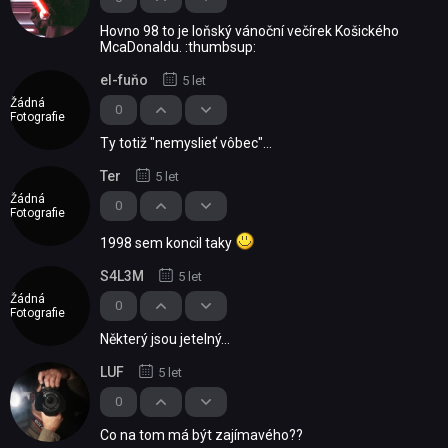
Hovno 98 to je loňský vánoční večírek Košického
McaDonaldu. :thumbsup:
el-fuňo
5 let
Žádná
0
Fotografie
Ty totiž "nemyslieť vôbec"...
Ter
5 let
Žádná
0
Fotografie
1998 sem koncil taky
S4L3M
5 let
Žádná
0
Fotografie
Některý jsou jetelný...
LUF
5 let
0
Co na tom má být zajímavého??