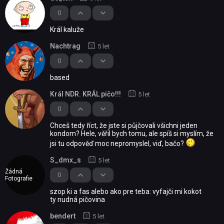
0
Král kaluže
Nachtrag
5 let
0
based
Král NDR. KRÁL pičo!!!
5 let
0
Chceš tedy říct, že jste si půjčovali všichni jeden
kondom? Hele, věřil bych tomu, ale spíš si myslím, že
jsi tu odpověď moc nepromyslel, viď, bačo?
S_dmx_s
5 let
Žádná
0
Fotografie
szop ki a fas alebo ako pre teba: vyfajči mi kokot
ty nudná pičovina
bendert
5 let