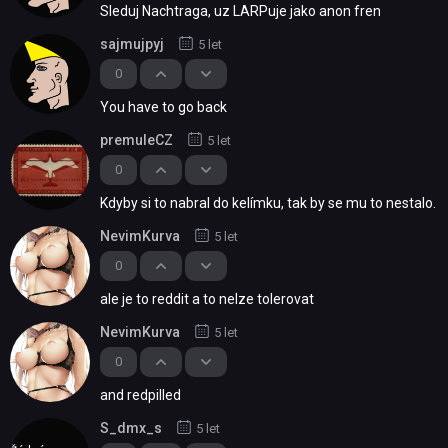
Sleduj Nachtraga, uz LARPuje jako anon fren
sajmujpyj
5 let
0
You have to go back
premuleCZ
5 let
0
Kdyby si to nabral do kelímku, tak by se mu to nestalo.
NevimKurva
5 let
0
ale je to reddit a to nelze tolerovat
NevimKurva
5 let
0
and redpilled
S_dmx_s
5 let