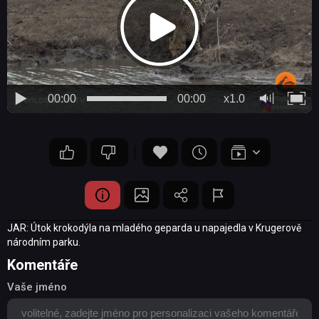
00:00
00:00
x1.0
JAR: Útok krokodýla na mladého geparda u napajedla v Krugerově
národním parku.
Komentáře
Vaše jméno