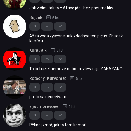
Jak vidím, tak to v Africe jde i bez pneumatiky.
Rejsek
5 let
0
Až ta voda vyschne, tak zdechne ten pičus. Chudák
kočička.
KuřBuřtík
5 let
0
To bohuzel nemuze nebot rozlevani je ZAKAZANO
Rotacny_Kurvomet
5 let
0
preto sa neumývam
zijuumorevoee
5 let
0
Pěknej zmrd, jak to tam kempil.