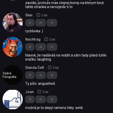
zavidis, protoze mas stejnej komp na kterym bezi
tahle stranka a nerozjede ti to
Sker
5 let
0
rychlovka .)
Nachtrag
5 let
0
hlavně, že nadáváš na reddit a sám tady píšeš tuhle
sračku :laughing:
Standa ČeR
5 let
Žádná
0
Fotografie
Ty píčo :anguished:
Joan
5 let
0
možná je to slepý rameno řeky :wink: