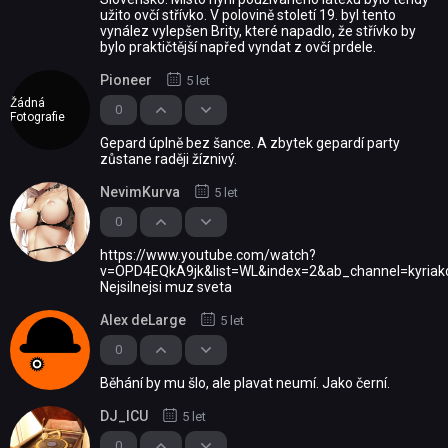
užito ovčí střívko. V polovině století 19. byl tento
vynález vylepšen Brity, které napadlo, že střívko by
bylo praktičtější napřed vyndat z ovčí prdele.
Pioneer
5 let
Žádná
0
Fotografie
Gepard úplně bez šance. A zbytek gepardí party
zůstane raději žíznivý.
NevimKurva
5 let
0
https://www.youtube.com/watch?
v=OPD4EQkA9jk&list=WL&index=2&ab_channel=kyriak
Nejsilnejsi muz sveta
Alex deLarge
5 let
0
Běhání by mu šlo, ale plavat neumí. Jako černí.
DJ_ICU
5 let
0