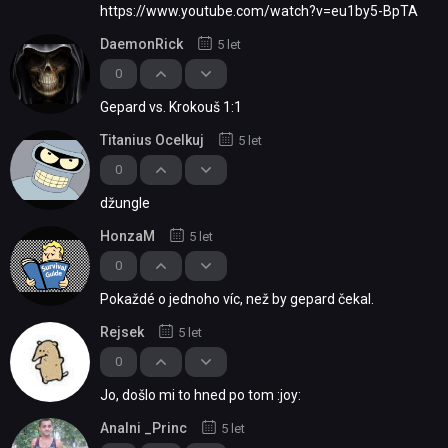
https://www.youtube.com/watch?v=eu1by5-BpTA
DaemonRick
5 let
0
Gepard vs. Krokouš 1:1
Titanius Ocelkuj
5 let
0
džungle
HonzaM
5 let
0
Pokaždé o jednoho víc, než by gepard čekal.
Rejsek
5 let
0
Jo, došlo mi to hned po tom :joy:
Analni _Princ
5 let