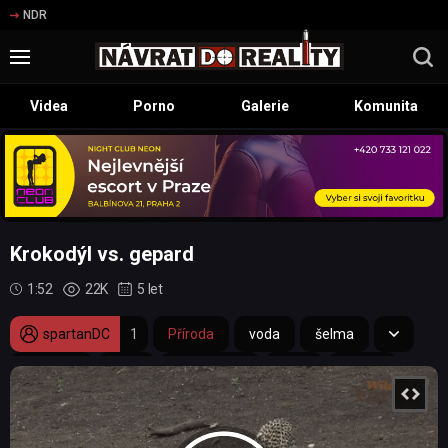
NDR
Videa
Porno
Galerie
Komunita
Krokodýl vs. gepard
1:52
22K
5 let
spartanDC
1
Příroda
voda
šelma
krokodýl
JAR
překvapení
útok
mládě
Krugerův národní park
gepard