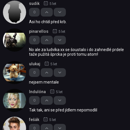
sudik
5 let
0
Asi ho chtěl před krb.
pinarellos
5 let
0
No ale za ludvíka xx se šoustalo i do zahnedlé prdele
taže pužitá šprcka je proti tomu atom!
ulukaj
5 let
0
nejsem mentale
Indulóna
5 let
0
Tak tak, ani se před jídlem nepomodlil
fešák
5 let
0