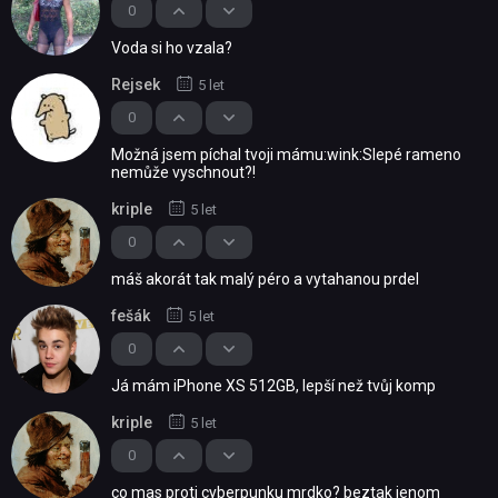
0
Voda si ho vzala?
Rejsek
5 let
0
Možná jsem píchal tvoji mámu:wink:Slepé rameno
nemůže vyschnout?!
kriple
5 let
0
máš akorát tak malý péro a vytahanou prdel
fešák
5 let
0
Já mám iPhone XS 512GB, lepší než tvůj komp
kriple
5 let
0
co mas proti cyberpunku mrdko? beztak jenom