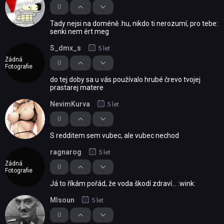
0
Tady nejsi na doméně .hu, nikdo ti nerozumí, pro tebe:
senki nem ért meg
S_dmx_s
5 let
Žádná
0
Fotografie
do tej doby sa u vás používalo hrubé črevo tvojej
prastarej matere
NevimKurva
5 let
0
S redditem sem vubec, ale vubec nechod
ragnarog
5 let
Žádná
0
Fotografie
Já to říkám pořád, že voda škodí zdraví... :wink:
Mlsoun
5 let
0