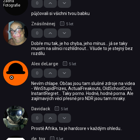
Žádná
0
Fotografie
půjčovali si všichni tvou babku
Znásilněnej
5 let
0
Dobře mu tak, je ho chyba, jeho mínus... já se taky
musim na silnici rozhlídnout... Všude to je stejný bez
rozdílu.
Alex deLarge
5 let
0
Nevím chlape. Občas jsou tam slušné zdroje na videa
- WinStupidPrizes, ActualFreakouts, OldSchoolCool,
InstantRegret... Taky porno. Hodně, hodně porna. Ale
zajímavých věcí přesně pro NDR jsou tam mraky.
Davidack
5 let
0
Prostě Afrika, ta je hardcore v každým ohledu..
de_tox
5 let