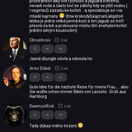
prostranství díky své rychlosti a jaguára kterému
nevadí voda a často loví ze zálohy kdy se plíží vodou (
i vegetací) zazadu ke kořisti ...a specializuje se i na
mladé kajmany
(btw krokodýlí,kajmaní,aligátoří
lebka je jedna velká pevná kost a ten jaguár se trefí
přesně za krk a prokousne míchu tím znehybní kořist
jedním silným kousnutím)
Chrushcov
5 let
0
Jasně džungle oživla a odnesla ho.
Arno Dübel
5 let
0
Gute Idee für die nächste Reise für meine Frau..... also
Sie wollte schon immer Bikini von Lacoste.. Grüß aus
Hamburg
DaemonRick
5 let
0
Tady důkaz mého tvrzení