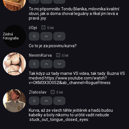
To mi připomnělo Tondu Blaníka, milovníka kvalitní
obuvi, jak si doma choval leguány a říkal jim levá a
pravá :joy:
čOpi
5 let
Žádná
0
Fotografie
Co to je za picovinu kurva?
NevimKurva
5 let
0
Tak kdyz uz tady mame VS videa, tak tady: Buzna VS
medved https://www.youtube.com/watch?
v=OKM3X3O052I&ab_channel=RogueFitness
Zlatoslav
5 let
0
Kurva, až ze všech těhle ještěrek a hadů budou
kabelky a boty nikomu to určitě vadit nebude
:stuck_out_tongue_closed_eyes: