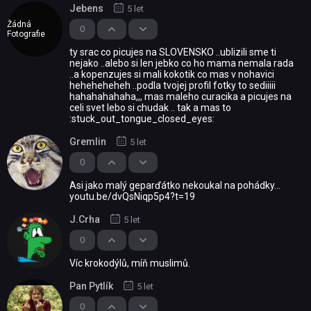
Jebens
5 let
Žádná
0
Fotografie
ty srac co picujes na SLOVENSKO ..ublizili sme ti
nejako ..alebo si len jebko co ho mama nemala rada
..a kopenzujes si mali kokotik co mas v nohavici
heheheheheh ..podla tvojej profil fotky to sediiiii
hahahahahaha,,, mas maleho curacika a picujes na
celi svet lebo si chudak .. tak a mas to
:stuck_out_tongue_closed_eyes:
Gremlin
5 let
0
Asi jako malý geparďátko nekoukal na pohádky...
youtu.be/dvQsNiqp5p4?t=19
J.Crha
5 let
0
Víc krokodýlů, míň muslimů.
Pan Pytlík
5 let
0