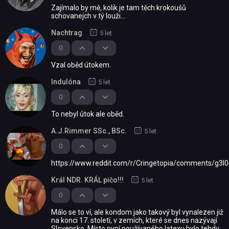
Zajímalo by mě, kolik je tam těch krokoušů
schovanejch v tý louži...
Nachtrag
5 let
0
Vzal oběd útokem.
Indulóna
5 let
0
To nebyl útok ale oběd.
A.J.Rimmer SSc., BSc.
5 let
0
https://www.reddit.com/r/Cringetopia/comments/g3l0
Král NDR. KRÁL pičo!!!
5 let
0
Málo se to ví, ale kondom jako takový byl vynalezen již
na konci 17. století, v zemích, které se dnes nazývají
Slovensko. Místo nyní používaného latexu bylo tehdy