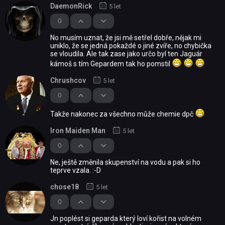
DaemonRick
5 let
0
No musím uznat, že jsi mě setřel dobře, nějak mi
uniklo, že se jedná pokaždé o jiné zvíře, no chybička
se vloudila. Ale tak zase jako určo byl ten Jaguár
kámoš s tím Gepardem tak ho pomstil
Chrushcov
5 let
0
Takže nakonec za všechno může chemie dpč
Iron Maiden Man
5 let
0
Ne, ještě změnila skupenství na vodu a pak si ho
teprve vzala. :-D
chose18
5 let
0
Jn poplést si geparda který loví kořist na volném