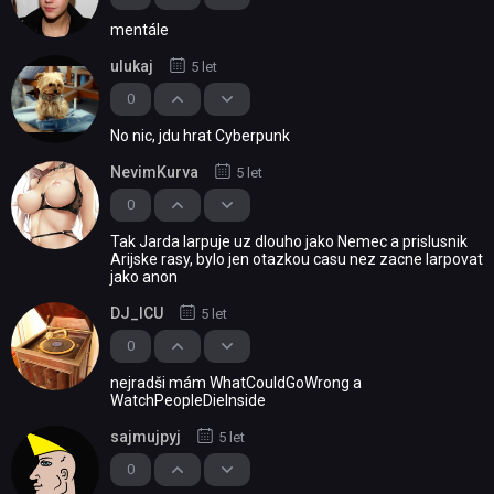
mentále
ulukaj
5 let
0
No nic, jdu hrat Cyberpunk
NevimKurva
5 let
0
Tak Jarda larpuje uz dlouho jako Nemec a prislusnik
Arijske rasy, bylo jen otazkou casu nez zacne larpovat
jako anon
DJ_ICU
5 let
0
nejradši mám WhatCouldGoWrong a
WatchPeopleDieInside
sajmujpyj
5 let
0