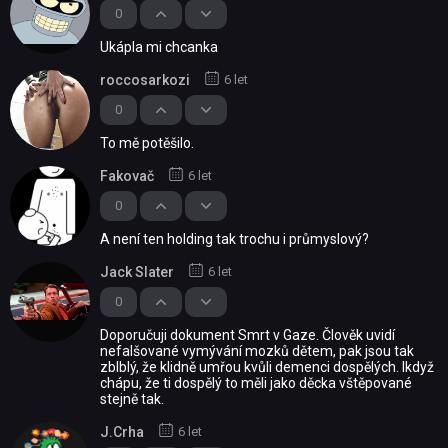
0
Ukápla mi chcanka
roccosarkozi
6 let
0
To mě potěšilo.
Fakovač
6 let
0
A není ten holding tak trochu i průmyslový?
Jack Slater
6 let
0
Doporučuji dokument Smrt v Gaze. Člověk uvidí
nefalšované vymývání mozků dětem, pak jsou tak
zblblý, že klidně umřou kvůli demenci dospělých. Ikdyž
chápu, že ti dospělý to měli jako děcka vštěpované
stejně tak.
J.Crha
6 let