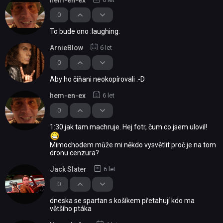
0
To bude ono :laughing:
ArnieBlow
6 let
0
Aby ho číňani neokopírovali :-D
hem-en-ex
6 let
0
1:30 jak tam machruje. Hej fotr, čum co jsem ulovil!
Mimochodem může mi někdo vysvětlit proč je na tom
dronu cenzura?
Jack Slater
6 let
0
dneska se spartan s košíkem přetahují kdo ma
většího ptáka