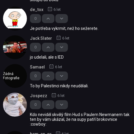
de_tox
6 let
0
Je potřeba vykrmit, než ho sežerete.
Jack Slater
6 let
0
jo udelali, ale s IED
Samael
6 let
Žádná
0
Fotografie
To by Palestinci nikdy neudělali.
Jospezz
6 let
0
Kdo neviděl skvělý film Hud s Paulem Newmanem tak
ten by vám ukázal, že na supy patří brokovnice
:cowboy:
hem-en-ex
6 let