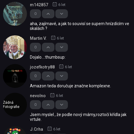
m142857
6 let
0
aha, zajímavé, a jak to souvisí se supem hnízdícím ve
skalách ?
Martin V.
6 let
0
Dojalo...:thumbsup:
jozefkotry88
6 let
0
Amazon teda doručuje značne komplexne.
nevolno
6 let
Žádná
0
Fotografie
Jsem myslel , že podle nový mámy,roztočí křídla jak
vrtule.
J.Crha
6 let