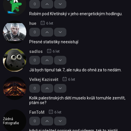
0
Robím pod Křetínský v jeho energetickým hodlingu.
hue
6 let
0
Přesné statistiky neexistují
sadlos
6 let
0
Já bych tipnul tak 7, ale ruku do ohně za to nedám.
Velkej Kazisvět
6 let
0
Kolik palestinských dětí muselo kvůli tomuhle zemřít,
ptám se?
FanToM
6 let
Žádná
0
Fotografie
když si přečteš popisek pod videem, tak to zjistíš.