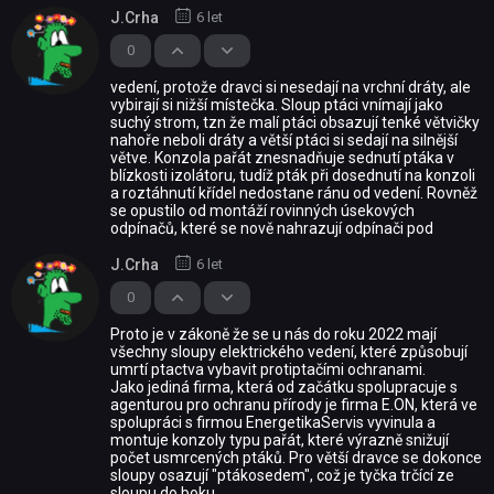
J.Crha
6 let
0
vedení, protože dravci si nesedají na vrchní dráty, ale
vybirají si nižší místečka. Sloup ptáci vnímají jako
suchý strom, tzn že malí ptáci obsazují tenké větvičky
nahoře neboli dráty a větší ptáci si sedají na silnější
větve. Konzola pařát znesnadňuje sednutí ptáka v
blízkosti izolátoru, tudíž pták při dosednutí na konzoli
a roztáhnutí křídel nedostane ránu od vedení. Rovněž
se opustilo od montáží rovinných úsekových
odpínačů, které se nově nahrazují odpínači pod
J.Crha
6 let
0
Proto je v zákoně že se u nás do roku 2022 mají
všechny sloupy elektrického vedení, které způsobují
umrtí ptactva vybavit protiptačími ochranami.
Jako jediná firma, která od začátku spolupracuje s
agenturou pro ochranu přírody je firma E.ON, která ve
spolupráci s firmou EnergetikaServis vyvinula a
montuje konzoly typu pařát, které výrazně snižují
počet usmrcených ptáků. Pro větší dravce se dokonce
sloupy osazují "ptákosedem", což je tyčka trčící ze
sloupu do boku