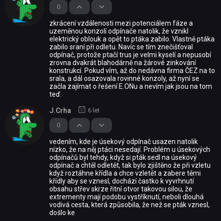
0
zkrácení vzdálenosti mezi potenciálem fáze a
uzeměnou konzolí odpínače natolik, že vznikl
elektrický oblouk a opět to ptáka zabilo. Vlastně ptáka
zabilo sraní při odletu. Navíc se tím znečišťoval
odpínač, protože ptačí trus je velmi kyselí a nepusobí
zrovna dvakrát blahodárně na žárové zinkování
konstrukcí. Pokud vím, až do nedávna firma ČEZ na to
srala, a dál osazovala rovinné konzoly, až nyní se
začla zajímat o řešení E.ONu a nevím jak jsou na tom
teď.
J.Crha
6 let
0
vedením, kde je úsekový odpínač usazen natolik
nízko, že na něj ptáci nesedají. Problém u úsekových
odpínačů byl tehdy, když si pták sedl na úsekový
odpínač a chtěl odletět, tak bylo zjištěno že při vzletu
když roztáhne křídla a chce vzletět a zabere těmi
křídly aby se vznesl, dochází častko k vyvrhnutí
obsahu střev skrze řitní otvor takovou silou, že
extrementy mají podobu vystříknutí, neboli dlouhá
vodivá cesta, která způsobila, že než se pták vznesl,
došlo ke