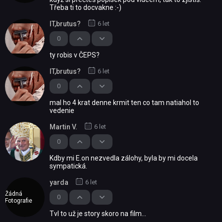
Třeba ti to docvakne :-)
IT,brutus?
6 let
0
ty robis v ČEPS?
IT,brutus?
6 let
0
mal ho 4 krat denne krmit ten co tam natiahol to
vedenie
Martin V.
6 let
0
Kdby mi E.on nezvedla zálohy, byla by mi docela
sympatická.
yarda
6 let
Žádná
0
Fotografie
Tvl to už je story skoro na film...