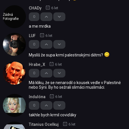
CHADy
6 let
Žádná
0
Fotografie
a me mrdka
LUF
6 let
0
Myslíš že supa krmí palestinskými dětmi?
Hrabe_X
6 let
0
Má kliku, že se nenarodil o kousek vedle v Palestině
nebo Sýrii. By ho sežrali slimáci muslimáci.
Indulóna
6 let
0
takhle bych krmil coviďáky
Titanius Ocelkuj
6 let