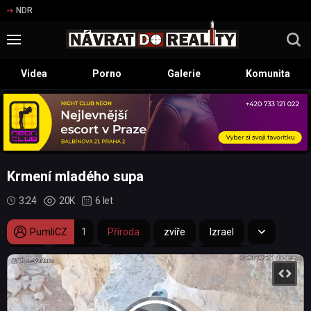
NDR
Videa
Porno
Galerie
Komunita
Krmení mladého supa
3:24
20K
6 let
PumliCZ
1
Příroda
zvíře
Izrael
dron
příroda
pták
skála
mládě
potrava
sup
mrchožrout