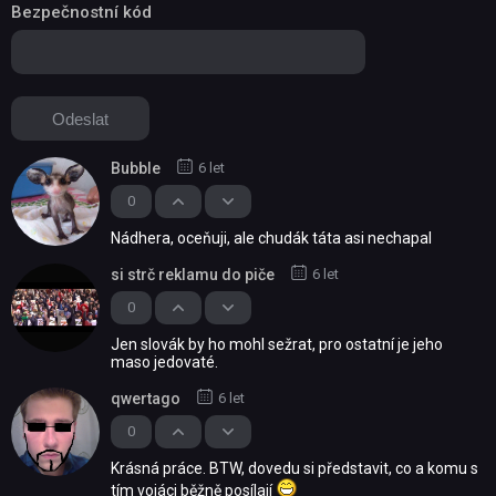
Bezpečnostní kód
Bubble
6 let
0
Nádhera, oceňuji, ale chudák táta asi nechapal
si strč reklamu do piče
6 let
0
Jen slovák by ho mohl sežrat, pro ostatní je jeho
maso jedovaté.
qwertago
6 let
0
Krásná práce. BTW, dovedu si představit, co a komu s
tím vojáci běžně posílají