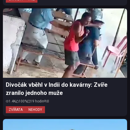
Divočák vběhl v Indii do kavárny: Zvíře
zranilo jednoho muže
1.4K
100%
19 hodin
0
ZVÍŘATA
NEHODY