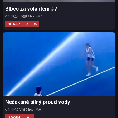
Blbec za volantem #7
2.4K
75%
19 hodin
0
NEHODY
O FOUS
Nečekaně silný proud vody
1.4K
0%
19 hodin
0
SRANDA
FAIL