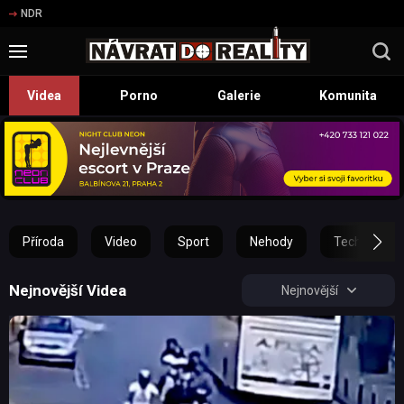
NDR
Videa
Porno
Galerie
Komunita
Příroda
Video
Sport
Nehody
Technika
Nejnovější Videa
Nejnovější