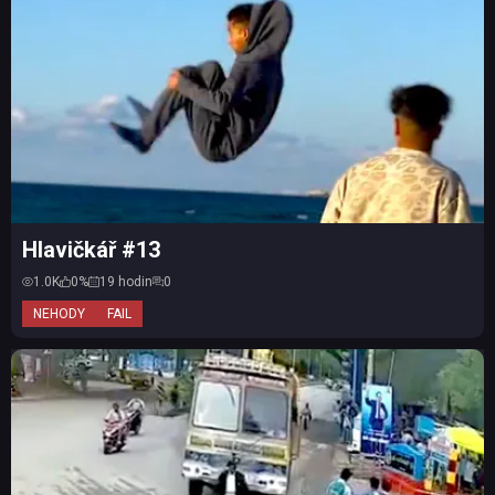
Hlavičkář #13
1.0K
0%
19 hodin
0
NEHODY
FAIL