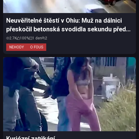
Neuvěřitelné štěstí v Ohiu: Muž na dálnici
přeskočil betonská svodidla sekundu před
nárazem auta
2.7K
100%
1 den
2
NEHODY
O FOUS
Kuriózní zatýkání