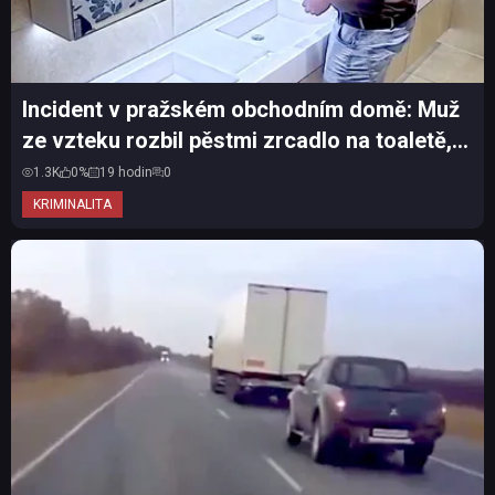
Incident v pražském obchodním domě: Muž
ze vzteku rozbil pěstmi zrcadlo na toaletě,
hledá ho policie
1.3K
0%
19 hodin
0
KRIMINALITA