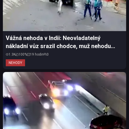
Vážná nehoda v Indii: Neovladatelný
nákladní vůz srazil chodce, muž nehodu
přežil
1.3K
100%
19 hodin
0
NEHODY