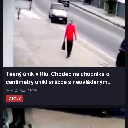
Těsný únik v Riu: Chodec na chodníku o
centimetry unikl srážce s neovládaným
autem
693
0%
1 den
0
O FOUS