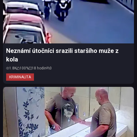
Neznámí útočníci srazili staršího muže z
kola
1.8K
100%
18 hodin
0
KRIMINALITA