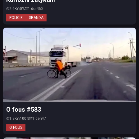
2.6K
0%
1 den
0
POLICIE
SRANDA
O fous #583
1.9K
100%
1 den
1
O FOUS