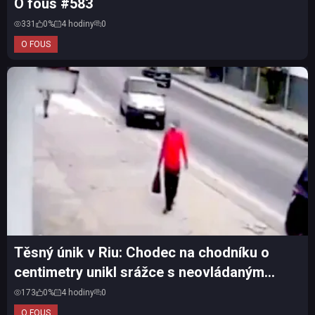
O fous #583
331
0%
4 hodiny
0
O FOUS
Těsný únik v Riu: Chodec na chodníku o
centimetry unikl srážce s neovládaným
autem
173
0%
4 hodiny
0
O FOUS