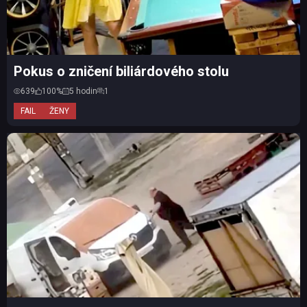
Pokus o zničení biliárdového stolu
639
100%
5 hodin
1
FAIL
ŽENY