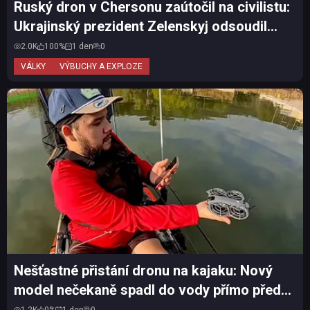
Ruský dron v Chersonu zaútočil na civilistu:
Ukrajinský prezident Zelenskyj odsoudil
další útok n...
2.0K
100%
1 den
0
VÁLKY
VÝBUCHY A EXPLOZE
Nešťastné přistání dronu na kajaku: Nový
model nečekaně spadl do vody přímo před
očima majitele