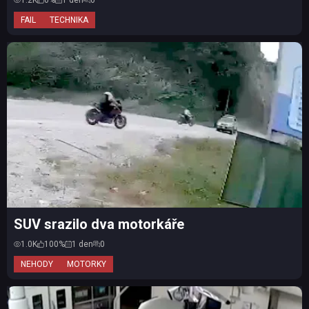
1.2K
0%
1 den
0
FAIL
TECHNIKA
SUV srazilo dva motorkáře
1.0K
100%
1 den
0
NEHODY
MOTORKY