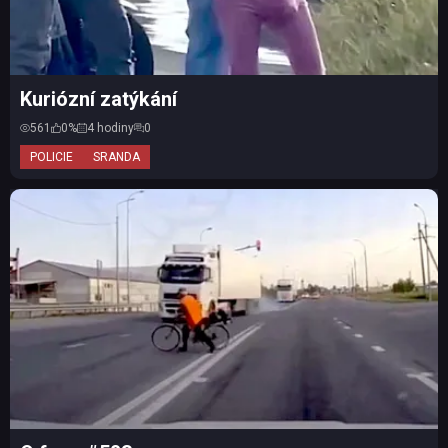
Kuriózní zatýkání
561
0%
4 hodiny
0
POLICIE
SRANDA