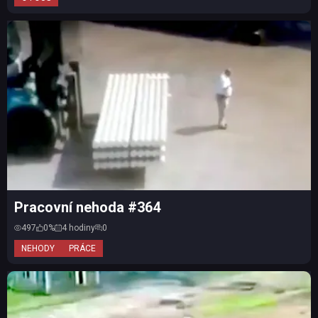
Pracovní nehoda #364
497
0%
4 hodiny
0
NEHODY
PRÁCE