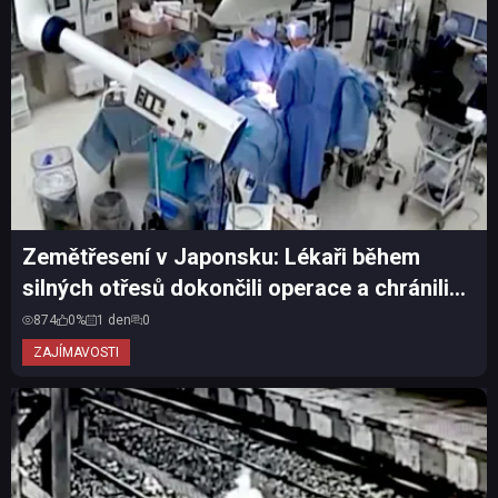
Zemětřesení v Japonsku: Lékaři během
silných otřesů dokončili operace a chránili
pacienty vlastní...
874
0%
1 den
0
ZAJÍMAVOSTI