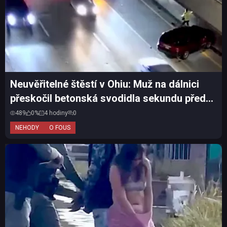
Neuvěřitelné štěstí v Ohiu: Muž na dálnici
přeskočil betonská svodidla sekundu před
nárazem auta
489
0%
4 hodiny
0
NEHODY
O FOUS