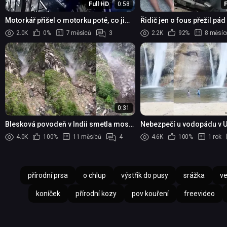
Full HD
0:58
F
Motorkář přišel o motorku poté, co ji
Řidič jen o fous přežil pá
zničil obří balvan
jeho vozidlo
2.0K
0%
7 měsíců
3
2.2K
92%
8 měsíc
0:31
Blesková povodeň v Indii smetla most
Nebezpečí u vodopádu v Ut
během několika sekund
málem zasáhly padající b
4.0K
100%
11 měsíců
4
4.6K
100%
1 rok
přírodní prsa
o chlup
výstřik do pusy
srážka
ve
koníček
přírodní kozy
pov kouření
freevideo