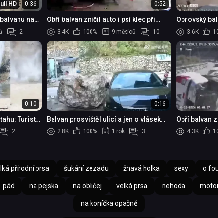
ull HD
0:36
0:52
d balvanu na
Obří balvan zničil auto i psí klec při
Obrovský balv
tajfunu Wipha, pes však zázračně přežil
auto
ů
2
3.4K
100%
9 měsíců
10
3.6K
1
0:10
0:16
ahu: Turisty
Balvan prosvištěl ulicí a jen o vlásek
Obří balvan za
alvany
minul skútraře
2
2.8K
100%
1 rok
3
4.3K
1
lká přírodní prsa
šukání zezadu
žhavá holka
sexy
o fo
pád
na pejska
na obličej
velká prsa
nehoda
moto
na koníčka opačně