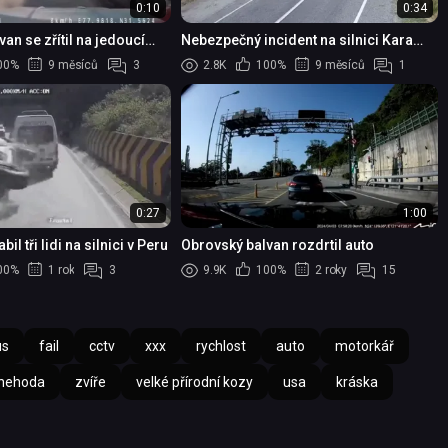
0:10
0:34
an se zřítil na jedoucí
Nebezpečný incident na silnici Kara
Haydar
00%
9 měsíců
3
2.8K
100%
9 měsíců
1
0:27
1:00
bil tři lidi na silnici v Peru
Obrovský balvan rozdrtil auto
00%
1 rok
3
9.9K
100%
2 roky
15
us
fail
cctv
xxx
rychlost
auto
motorkář
nehoda
zvíře
velké přírodní kozy
usa
kráska