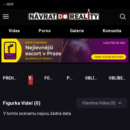
NDR
Videa
Porno
Galerie
Komunita
PŘEHLED PROFILU
VIDEA
FOTOGALERIE
PŘÁTELÉ
OBLÍBENÁ VIDEA
OBLÍBENÉ FOTOGALERIE
Figurka Videí (0)
Všechna Videa (0)
V tomto seznamu nejsou žádná data.