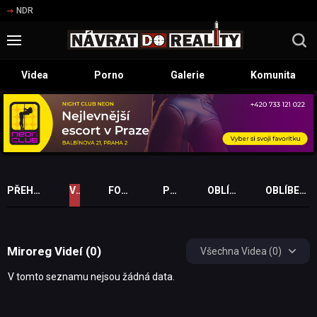
NDR
Videa
Porno
Galerie
Komunita
PŘEHLED PROFILU
VIDEA
FOTOGALERIE
PŘÁTELÉ
OBLÍBENÁ VIDEA
OBLÍBENÉ FOTOGALERIE
Miroreg Videí (0)
Všechna Videa (0)
V tomto seznamu nejsou žádná data.