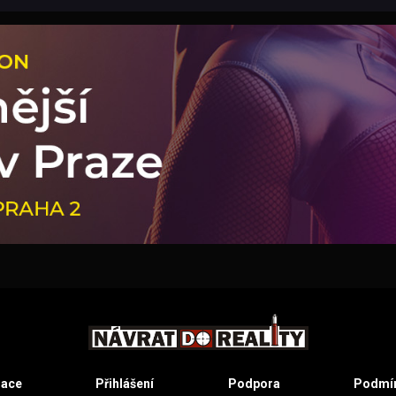
race
Přihlášení
Podpora
Podmín