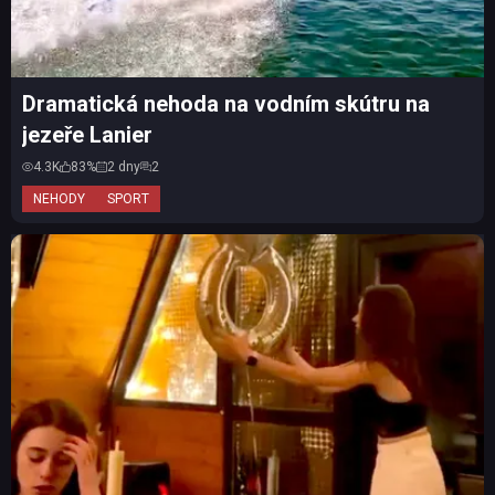
Dramatická nehoda na vodním skútru na
jezeře Lanier
4.3K
83%
2 dny
2
NEHODY
SPORT