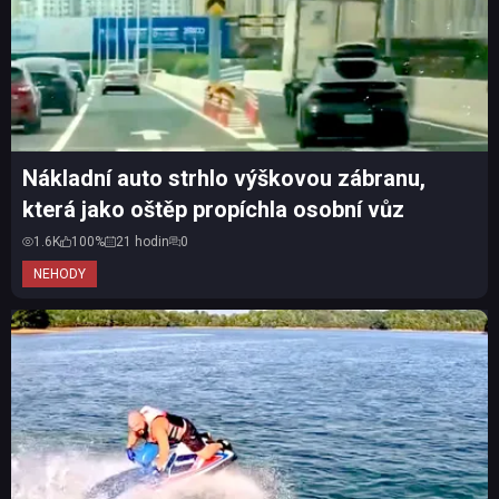
Nákladní auto strhlo výškovou zábranu,
která jako oštěp propíchla osobní vůz
1.6K
100%
21 hodin
0
NEHODY