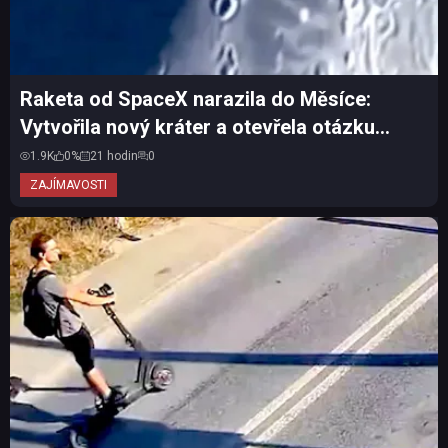
Raketa od SpaceX narazila do Měsíce:
Vytvořila nový kráter a otevřela otázku
vesmírného odpadu
1.9K
0%
21 hodin
0
ZAJÍMAVOSTI