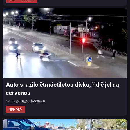
Auto srazilo čtrnáctiletou dívku, řidič jel na
červenou
1.0K
0%
21 hodin
0
NEHODY