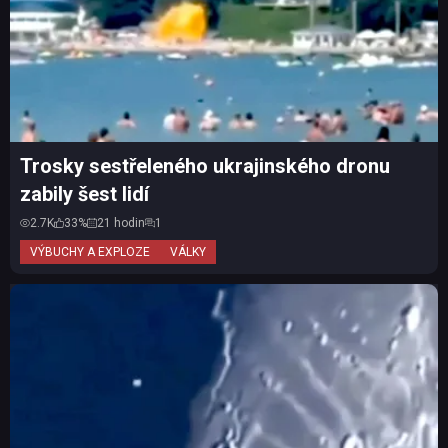
Trosky sestřeleného ukrajinského dronu
zabily šest lidí
2.7K
33%
21 hodin
1
VÝBUCHY A EXPLOZE
VÁLKY