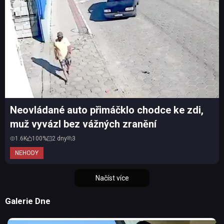
Neovládané auto přimáčklo chodce ke zdi,
muž vyvázl bez vážných zranění
1.6K
100%
2 dny
3
NEHODY
Načíst více
Galerie Dne