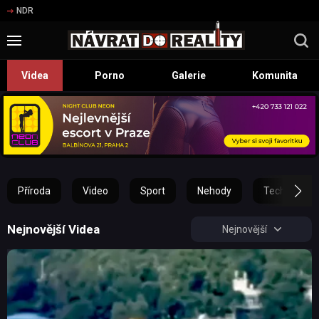
NDR
Videa
Porno
Galerie
Komunita
Příroda
Video
Sport
Nehody
Technika
Nejnovější Videa
Nejnovější