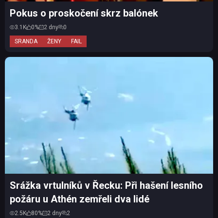
Pokus o proskočení skrz balónek
3.1K
0%
2 dny
0
SRANDA
ŽENY
FAIL
Srážka vrtulníků v Řecku: Při hašení lesního
požáru u Athén zemřeli dva lidé
2.5K
80%
2 dny
2