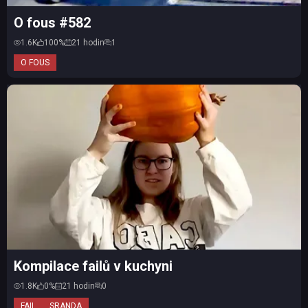
O fous #582
1.6K
100%
21 hodin
1
O FOUS
Kompilace failů v kuchyni
1.8K
0%
21 hodin
0
FAIL
SRANDA