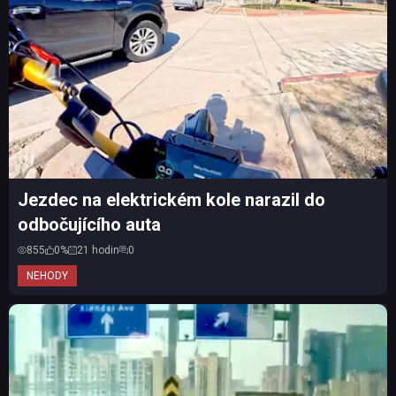
Jezdec na elektrickém kole narazil do
odbočujícího auta
855
0%
21 hodin
0
NEHODY