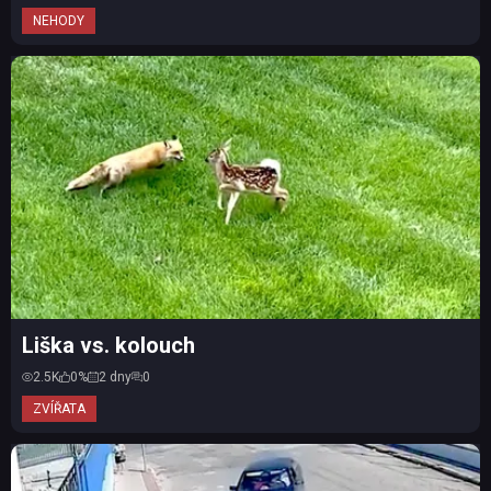
NEHODY
Liška vs. kolouch
2.5K
0%
2 dny
0
ZVÍŘATA