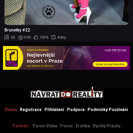
Brunetky #22
50
5.0K
100%
4 dny
Domů
Registrace
Přihlášení
Podpora
Podmínky Používání
Partneři:
Porno Videa
Porno
Erotika
Rychlý Prachy