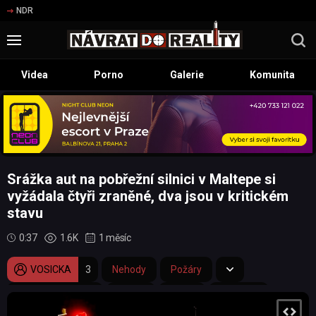
NDR
Videa
Porno
Galerie
Komunita
Srážka aut na pobřežní silnici v Maltepe si
vyžádala čtyři zraněné, dva jsou v kritickém
stavu
0:37
1.6K
1 měsíc
VOSICKA
3
Nehody
Požáry
dopravní nehoda
silnice
požár
plameny