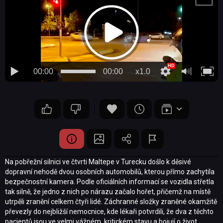
00:00
00:00
x1.0
Na pobřežní silnici ve čtvrti Maltepe v Turecku došlo k děsivé
dopravní nehodě dvou osobních automobilů, kterou přímo zachytila
bezpečnostní kamera. Podle oficiálních informací se vozidla střetla
tak silně, že jedno z nich po nárazu začalo hořet, přičemž na místě
utrpěli zranění celkem čtyři lidé. Záchranné složky zraněné okamžitě
převezly do nejbližší nemocnice, kde lékaři potvrdili, že dva z těchto
pacientů jsou ve velmi vážném, kritickém stavu a bojují o život.