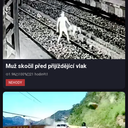
Muž skočil před přijíždějící vlak
1.9K
100%
21 hodin
1
NEHODY