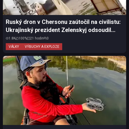
Ruský dron v Chersonu zaútočil na civilistu:
Ukrajinský prezident Zelenskyj odsoudil
další útok n...
1.8K
100%
21 hodin
0
VÁLKY
VÝBUCHY A EXPLOZE