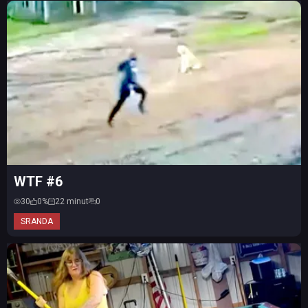
WTF #6
30
0%
22 minut
0
SRANDA