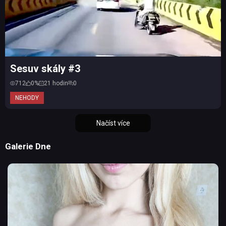
Sesuv skály #3
712
0%
21 hodin
0
NEHODY
Načíst více
Galerie Dne