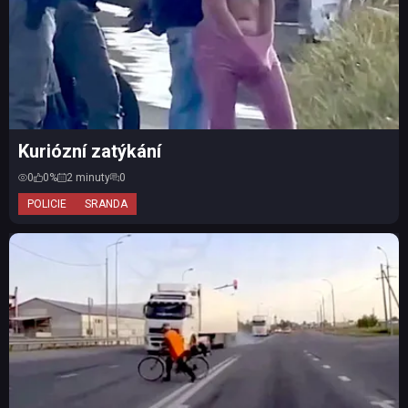
Kuriózní zatýkání
0
0%
2 minuty
0
POLICIE
SRANDA