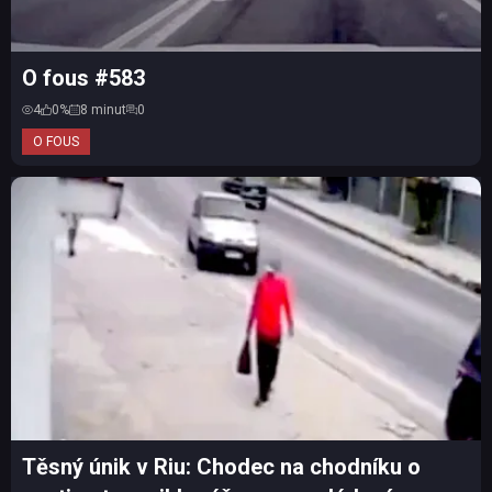
O fous #583
4
0%
8 minut
0
O FOUS
Těsný únik v Riu: Chodec na chodníku o