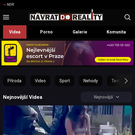
NDR
Videa
Porno
Galerie
Komunita
Příroda
Video
Sport
Nehody
Technika
Nejnovější Videa
Nejnovější