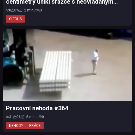
centimetry unikl srážce s neovládaným
autem
0
0%
12 minut
0
O FOUS
Pracovní nehoda #364
31
0%
18 minut
0
NEHODY
PRÁCE