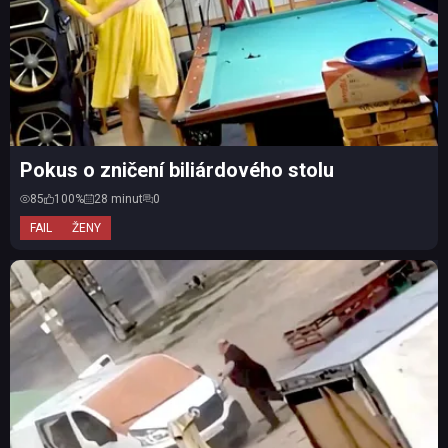
Pokus o zničení biliárdového stolu
85
100%
28 minut
0
FAIL
ŽENY