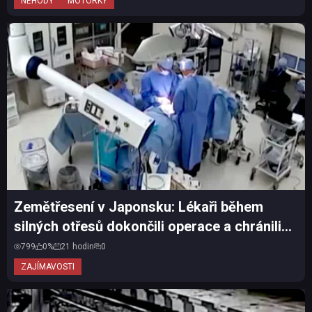
NEHODY
MOTORKY
Zemětřesení v Japonsku: Lékaři během
silných otřesů dokončili operace a chránili
pacienty vlastní...
799
0%
21 hodin
0
ZAJÍMAVOSTI