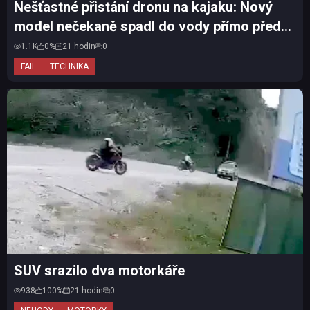
Nešťastné přistání dronu na kajaku: Nový
model nečekaně spadl do vody přímo před
očima majitele
1.1K
0%
21 hodin
0
FAIL
TECHNIKA
SUV srazilo dva motorkáře
938
100%
21 hodin
0