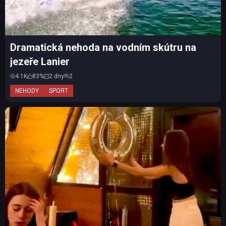
Dramatická nehoda na vodním skútru na
jezeře Lanier
4.1K
83%
2 dny
2
NEHODY
SPORT