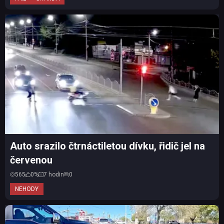
Auto srazilo čtrnáctiletou dívku, řidič jel na
červenou
565
0%
7 hodin
0
NEHODY