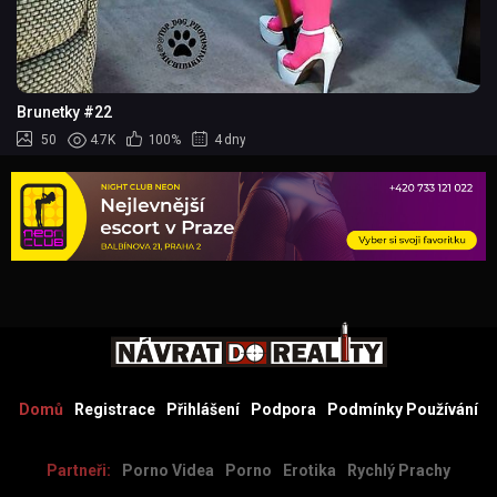
Brunetky #22
50
4.7K
100%
4 dny
Domů
Registrace
Přihlášení
Podpora
Podmínky Používání
Partneři:
Porno Videa
Porno
Erotika
Rychlý Prachy