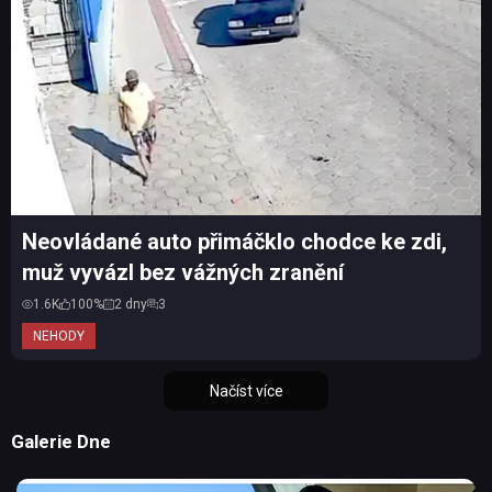
Neovládané auto přimáčklo chodce ke zdi,
muž vyvázl bez vážných zranění
1.6K
100%
2 dny
3
NEHODY
Načíst více
Galerie Dne