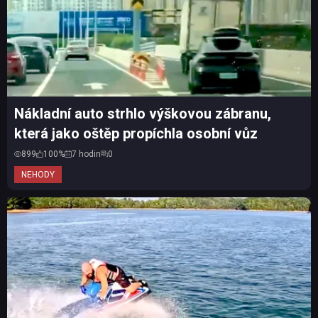
Nákladní auto strhlo výškovou zábranu,
která jako oštěp propíchla osobní vůz
899
100%
7 hodin
0
NEHODY