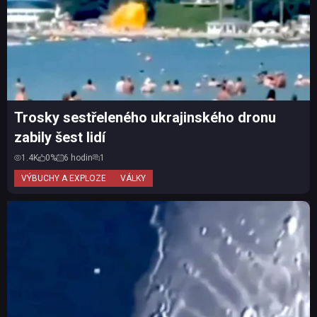
Trosky sestřeleného ukrajinského dronu
zabily šest lidí
1.4K
0%
6 hodin
1
VÝBUCHY A EXPLOZE
VÁLKY