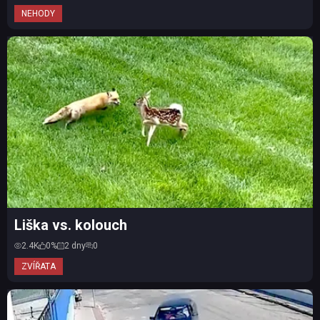
NEHODY
Liška vs. kolouch
2.4K
0%
2 dny
0
ZVÍŘATA