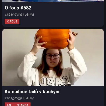
O fous #582
858
0%
6 hodin
1
O FOUS
Kompilace failů v kuchyni
963
0%
7 hodin
0
FAIL
SRANDA