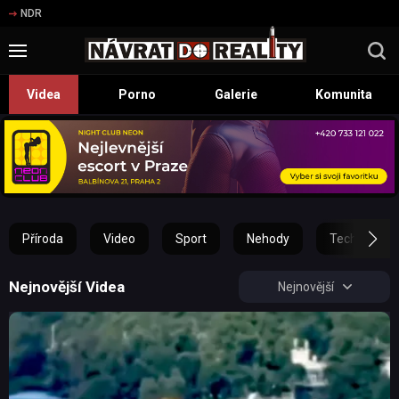
NDR
Videa
Porno
Galerie
Komunita
Příroda
Video
Sport
Nehody
Technika
Nejnovější Videa
Nejnovější