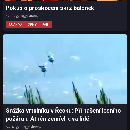
Pokus o proskočení skrz balónek
3.0K
0%
2 dny
0
SRANDA
ŽENY
FAIL
Srážka vrtulníků v Řecku: Při hašení lesního
požáru u Athén zemřeli dva lidé
2.4K
80%
2 dny
2