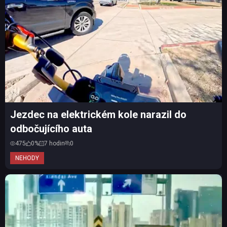
Jezdec na elektrickém kole narazil do
odbočujícího auta
475
0%
7 hodin
0
NEHODY