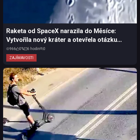
Raketa od SpaceX narazila do Měsíce:
Vytvořila nový kráter a otevřela otázku
vesmírného odpadu
966
0%
6 hodin
0
ZAJÍMAVOSTI