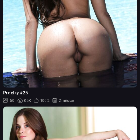
Prdelky #25
50
8.5K
100%
2 měsíce