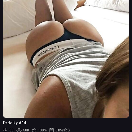
Prdelky #14
50
4.0K
100%
5 měsíců