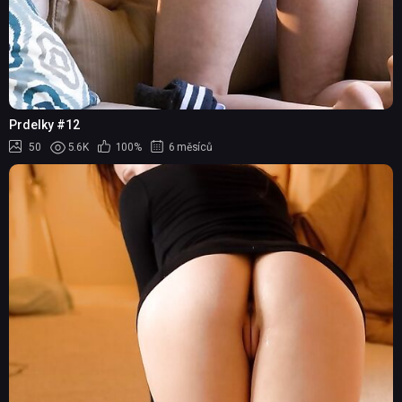
Prdelky #12
50
5.6K
100%
6 měsíců