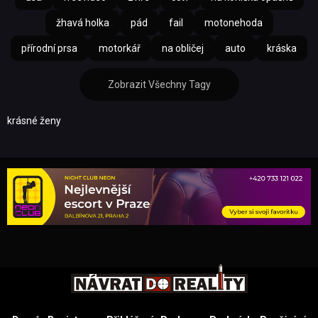
žhavá holka
pád
fail
motonehoda
přírodní prsa
motorkář
na obličej
auto
kráska
Zobrazit Všechny Tagy
krásné ženy