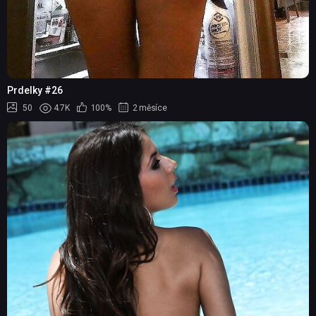
Prdelky #26
50
4.7K
100%
2 měsíce