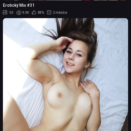
Erotický Mix #31
50
9.3K
88%
2 měsíce