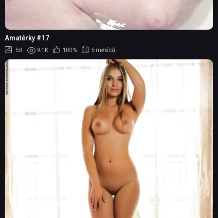
Amatérky #17
50
9.1K
100%
5 měsíců