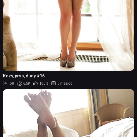
Kozy, prsa, dudy #16
50
6.5K
100%
5 měsíců