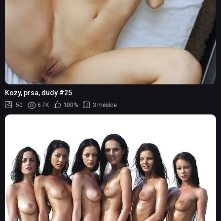
Kozy, prsa, dudy #25
50
6.7K
100%
3 měsíce