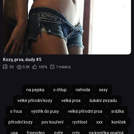
Kozy, prsa, dudy #5
50
5.3K
100%
7 měsíců
na pejska
o chlup
nehoda
sexy
velké přírodní kozy
velká prsa
šukání zezadu
o fous
výstřik do pusy
velká přírodní prsa
srážka
přírodní kozy
pov kouření
rychlost
xxx
koníček
usa
freevideo
zvíře
cctv
na koníčka opačně