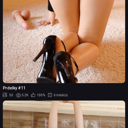
Prdelky #11
50
5.2K
100%
6 měsíců