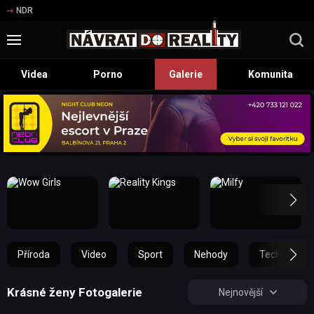
NDR
Videa
Porno
Galerie
Komunita
Příroda
Video
Sport
Nehody
Technika
Krásné ženy Fotogalerie
Nejnovější