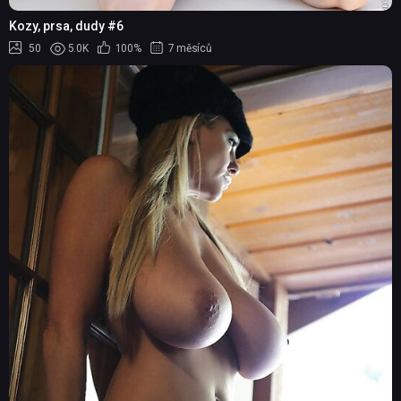
Kozy, prsa, dudy #6
50
5.0K
100%
7 měsíců