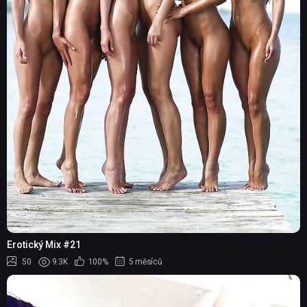
Erotický Mix #21
50
9.3K
100%
5 měsíců