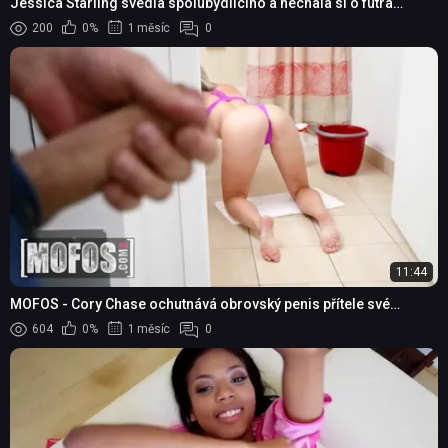
Jessica Starling svedla spolubydlícího a nechala si o futra
brutálně rozmrdat kundu
200
0%
1 měsíc
0
11:44
MOFOS - Cory Chase ochutnává obrovský penis přítele své
nevlastní dcery Umy Jolie a učí ji ho poř...
604
0%
1 měsíc
0