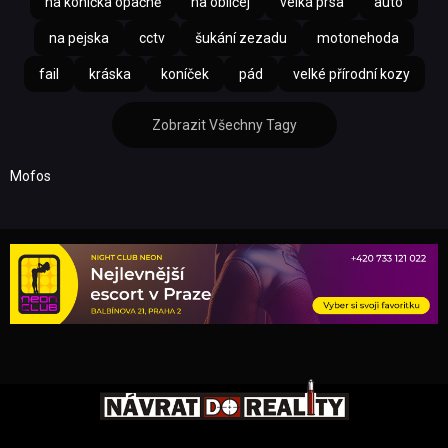
na koníčka opačně
na obličej
velká prsa
auto
na pejska
cctv
šukání zezadu
motonehoda
fail
kráska
koníček
pád
velké přírodní kozy
Zobrazit Všechny Tagy
Mofos