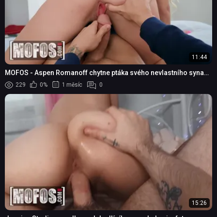
11:44
MOFOS - Aspen Romanoff chytne ptáka svého nevlastního syna
Tylera a projede se na něm
229
0%
1 měsíc
0
15:26