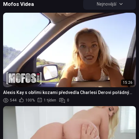
Mofos Videa
Nejnovější
15:26
Alexis Kay s obřími kozami předvedla Charlesi Derovi pořádný
vzrůšo přímo při líčení
544
100%
1 týden
0