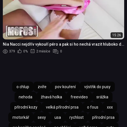
15:26
Nia Nacci nejdřív vykouří péro a pak si ho nechá vrazit hluboko do
kundy
379
0%
2 měsíce
0
o chlup
zvíře
pov kouření
výstřik do pusy
nehoda
žhavá holka
freevideo
srážka
přírodní kozy
velká přírodní prsa
o fous
xxx
motorkář
sexy
usa
rychlost
přírodní prsa