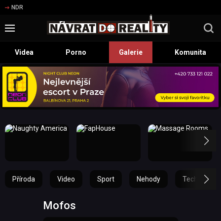
NDR
Videa
Porno
Galerie
Komunita
Příroda
Video
Sport
Nehody
Technika
Mofos