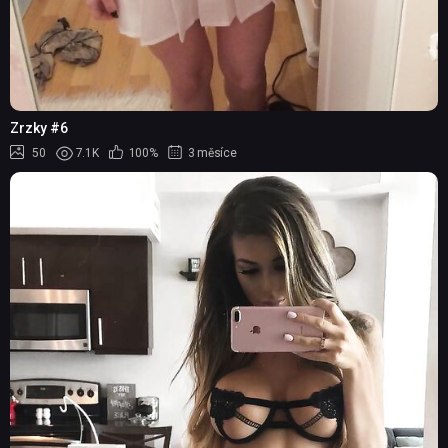
Zrzky #6
50
7.1K
100%
3 měsíce