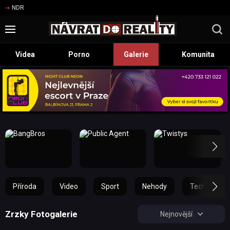
NDR
Videa
Porno
Galerie
Komunita
Příroda
Video
Sport
Nehody
Technika
Zrzky Fotogalerie
Nejnovější