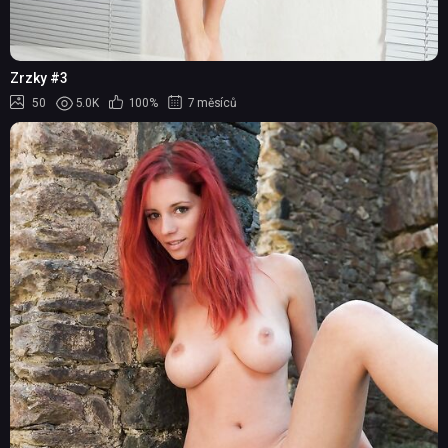
Zrzky #3
50
5.0K
100%
7 měsíců