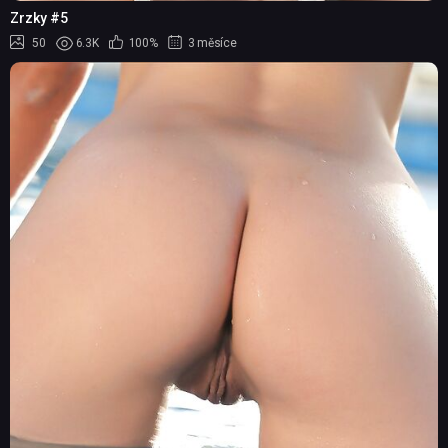
Zrzky #5
50
6.3K
100%
3 měsíce