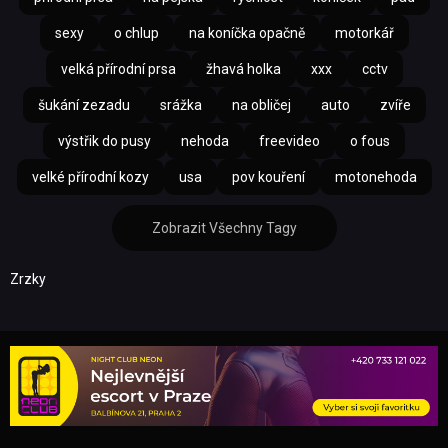
sexy
o chlup
na koníčka opačně
motorkář
velká přírodní prsa
žhavá holka
xxx
cctv
šukání zezadu
srážka
na obličej
auto
zvíře
výstřik do pusy
nehoda
freevideo
o fous
velké přírodní kozy
usa
pov kouření
motonehoda
Zobrazit Všechny Tagy
Zrzky