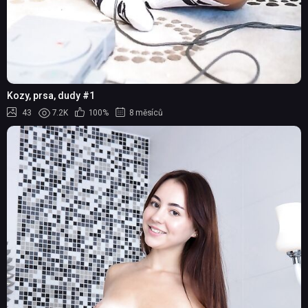
Kozy, prsa, dudy #1
43
7.2K
100%
8 měsíců