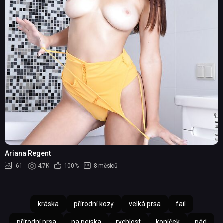
Ariana Regent
61
4.7K
100%
8 měsíců
kráska
přírodní kozy
velká prsa
fail
přírodní prsa
na pejska
rychlost
koníček
pád