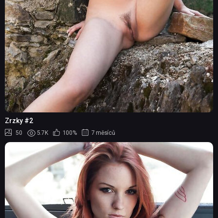
Zrzky #2
50
5.7K
100%
7 měsíců