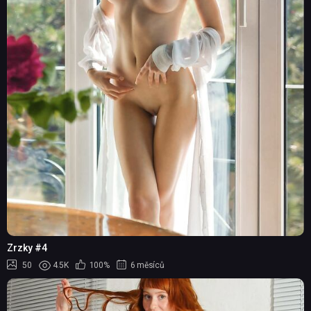
Zrzky #4
50
4.5K
100%
6 měsíců