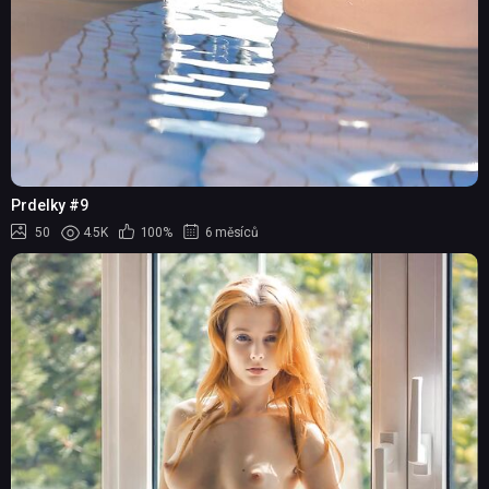
Prdelky #9
50
4.5K
100%
6 měsíců