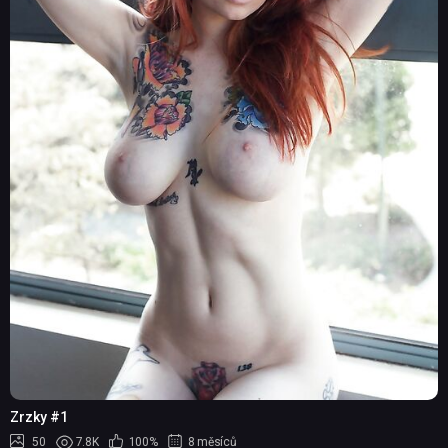
Zrzky #1
50
7.8K
100%
8 měsíců