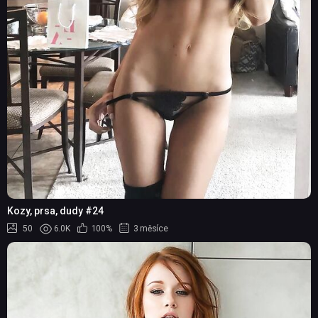
Kozy, prsa, dudy #24
50
6.0K
100%
3 měsíce